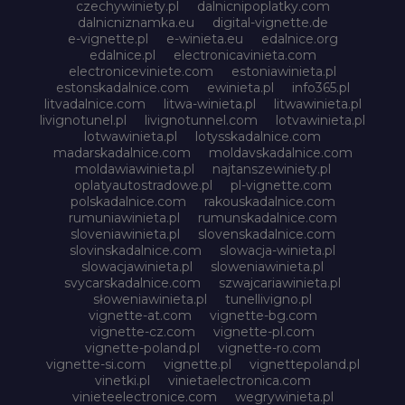
czechywiniety.pl
dalnicnipoplatky.com
dalnicniznamka.eu
digital-vignette.de
e-vignette.pl
e-winieta.eu
edalnice.org
edalnice.pl
electronicavinieta.com
electroniceviniete.com
estoniawinieta.pl
estonskadalnice.com
ewinieta.pl
info365.pl
litvadalnice.com
litwa-winieta.pl
litwawinieta.pl
livignotunel.pl
livignotunnel.com
lotvawinieta.pl
lotwawinieta.pl
lotysskadalnice.com
madarskadalnice.com
moldavskadalnice.com
moldawiawinieta.pl
najtanszewiniety.pl
oplatyautostradowe.pl
pl-vignette.com
polskadalnice.com
rakouskadalnice.com
rumuniawinieta.pl
rumunskadalnice.com
sloveniawinieta.pl
slovenskadalnice.com
slovinskadalnice.com
slowacja-winieta.pl
slowacjawinieta.pl
sloweniawinieta.pl
svycarskadalnice.com
szwajcariawinieta.pl
słoweniawinieta.pl
tunellivigno.pl
vignette-at.com
vignette-bg.com
vignette-cz.com
vignette-pl.com
vignette-poland.pl
vignette-ro.com
vignette-si.com
vignette.pl
vignettepoland.pl
vinetki.pl
vinietaelectronica.com
vinieteelectronice.com
wegrywinieta.pl