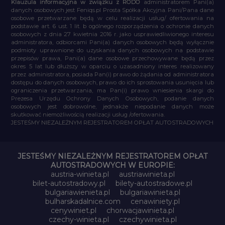
Klauzula informacyjna w związku z RODO
administratorem Pani(a)
danych osobowych jest Feniqs.pl Prosta Spółka Akcyjna. Pani/Pana dane
osobowe przetwarzane będą w celu realizacji usług/ ofertowania na
podstawie art. 6 ust. 1 lit. b ogólnego rozporządzenia o ochronie danych
osobowych z dnia 27 kwietnia 2016 r. jako usprawiedliwionego interesu
administratora, odbiorcami Pani(a) danych osobowych będą wyłącznie
podmioty uprawnione do uzyskania danych osobowych na podstawie
przepisów prawa, Pani(a) dane osobowe przechowywane będą przez
okres 5 lat lub dłuższy w oparciu o uzasadniony interes realizowany
przez administratora, posiada Pan(i) prawo do żądania od administratora
dostępu do danych osobowych, prawo do ich sprostowania usunięcia lub
ograniczenia przetwarzania, ma Pan(i) prawo wniesienia skargi do
Prezesa Urzędu Ochrony Danych Osobowych, podanie danych
osobowych jest dobrowolne, jednakże niepodanie danych może
skutkować niemożliwością realizacji usług /ofertowania.
JESTEŚMY NIEZALEŻNYM REJESTRATOREM OPŁAT AUTOSTRADOWYCH
JESTEŚMY NIEZALEŻNYM REJESTRATOREM OPŁAT
AUTOSTRADOWYCH W EUROPIE:
austria-winieta.pl
austriawinieta.pl
bilet-autostradowy.pl
bilety-autostradowe.pl
bulgariawienieta.pl
bulgariawinieta.pl
bulharskadalnice.com
cenawiniety.pl
cenywiniet.pl
chorwacjawinieta.pl
czechy-winieta.pl
czechywinieta.pl