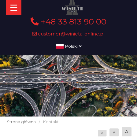
+48 33 813 90 00
customer@winieta-online.pl
Polski
Strona główna
/
Kontakt
A
A
A