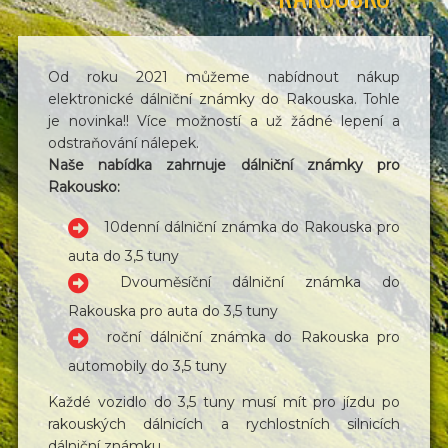
Od roku 2021 můžeme nabídnout nákup
elektronické dálniční známky do Rakouska. Tohle
je novinka!! Více možností a už žádné lepení a
odstraňování nálepek.
Naše nabídka zahrnuje dálniční známky pro
Rakousko:
10denní dálniční známka do Rakouska pro
auta do 3,5 tuny
Dvouměsíční dálniční známka do
Rakouska pro auta do 3,5 tuny
roční dálniční známka do Rakouska pro
automobily do 3,5 tuny
Každé vozidlo do 3,5 tuny musí mít pro jízdu po
rakouských dálnicích a rychlostních silnicích
dálniční známku.