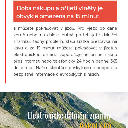
Doba nákupu a přijetí viněty je
obvykle omezena na 15 minut
a můžete pokračovat v jízdě. Pro vjezd do dané
země nebo na dálnici nutně potřebujete dálniční
známku, žádný problém, stačí krátká přestávka na
kávu a za 15 minut můžete pokračovat v jízdě s
elektronickou dálnicí. Doporučujeme online nákup
přes internet nebo telefonicky 24 hodin denně, 365
dní v roce. Našim klientům poskytujeme podporu a
bezplatné informace o evropských silnicích.
Elektronické dálniční známky
RAKOUSKO