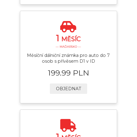
1
MĚSÍC
— MAĎARSKO —
Měsíční dálniční známka pro auto do 7
osob s přívěsem D1 v ID
199.99 PLN
OBJEDNAT
1