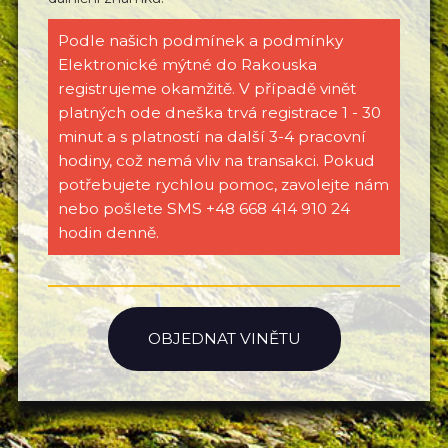
Podle našich podmínek a podmínky
Elektronické mýtné do Rakouska
registrujeme okamžitě. V případě vinět
platných ode dneška trvá registrace 1 - 30
minut a s platností na další 3-4 pracovní
hodiny, což nemá vliv na transakci. Pokud
potřebujete rychlou pomoc, zavolejte nám
nebo pošlete SMS +48 668 414 910 24
hodin denně.
OBJEDNAT VINĚTU