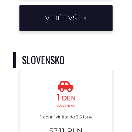
VIDĚT VŠE »
SLOVENSKO
1
DEN
— SLOVENSKO —
1-denní viněta do 3,5 tuny
57.11 PLN