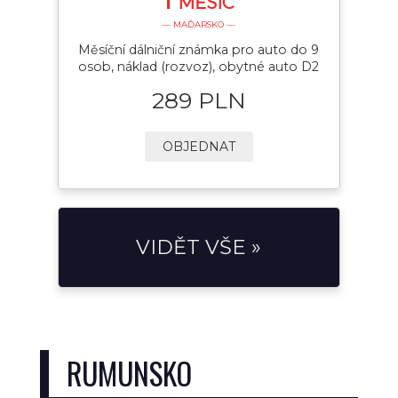
MĚSÍC
— MAĎARSKO —
Měsíční dálniční známka pro auto do 9
osob, náklad (rozvoz), obytné auto D2
289 PLN
OBJEDNAT
VIDĚT VŠE »
RUMUNSKO