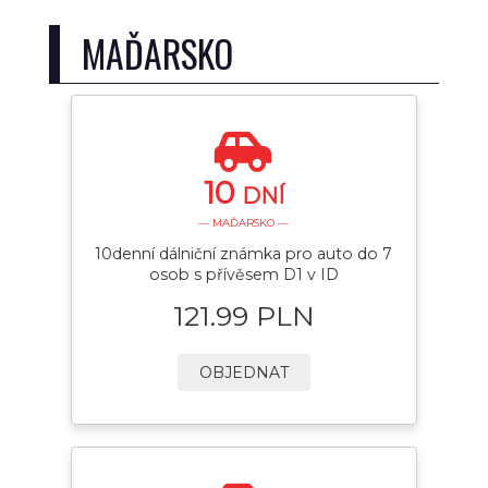
MAĎARSKO
10
DNÍ
— MAĎARSKO —
10denní dálniční známka pro auto do 7
osob s přívěsem D1 v ID
121.99 PLN
OBJEDNAT