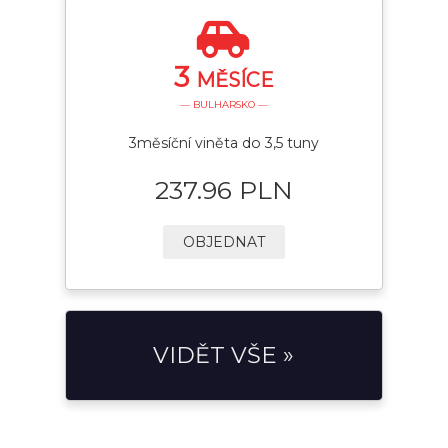
3
MĚSÍCE
— BULHARSKO —
3měsíční viněta do 3,5 tuny
237.96 PLN
OBJEDNAT
VIDĚT VŠE »