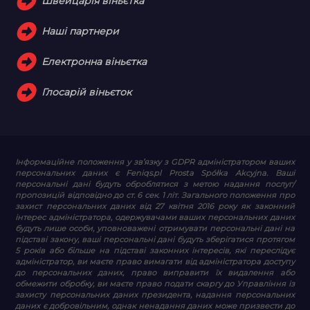
Швейцарія віньєтка
Наші партнери
Електронна віньєтка
Глосарій віньєток
Інформаційне положення у зв’язку з GDPR
адміністратором ваших
персональних даних є Feniqs.pl Prosta Spółka Akcyjna. Ваші
персональні дані будуть оброблятися з метою надання послуг/
пропозицій відповідно до ст. 6 сек. 1 літ. Загального положення про
захист персональних даних від 27 квітня 2016 року як законний
інтерес адміністратора, одержувачами ваших персональних даних
будуть лише особи, уповноважені отримувати персональні дані на
підставі закону, ваші персональні дані будуть зберігатися протягом
5 років або більше на підставі законних інтересів, які переслідує
адміністратор, ви маєте право вимагати від адміністратора доступу
до персональних даних, право виправити їх видалення або
обмежити обробку, ви маєте право подати скаргу до Управління із
захисту персональних даних президента, надання персональних
даних є добровільним, однак ненадання даних може призвести до