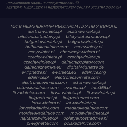
неможливості надання послуг/пропозицій.
JESTEŚMY NIEZALEŻNYM REJESTRATOREM OPŁAT AUTOSTRADOWYCH
МИ Є НЕЗАЛЕЖНИМ РЕЄСТРОМ ПЛАТІВ У ЄВРОПІ:
austria-winieta.pl
austriawinieta.pl
bilet-autostradowy.pl
bilety-autostradowe.pl
bulgariawienieta.pl
bulgariawinieta.pl
bulharskadalnice.com
cenawiniety.pl
cenywiniet.pl
chorwacjawinieta.pl
czechy-winieta.pl
czechywinieta.pl
czechywiniety.pl
dalnicnipoplatky.com
dalnicniznamka.eu
digital-vignette.de
e-vignette.pl
e-winieta.eu
edalnice.org
edalnice.pl
electronicavinieta.com
electroniceviniete.com
estoniawinieta.pl
estonskadalnice.com
ewinieta.pl
info365.pl
litvadalnice.com
litwa-winieta.pl
litwawinieta.pl
livignotunel.pl
livignotunnel.com
lotvawinieta.pl
lotwawinieta.pl
lotysskadalnice.com
madarskadalnice.com
moldavskadalnice.com
moldawiawinieta.pl
najtanszewiniety.pl
oplatyautostradowe.pl
pl-vignette.com
polskadalnice.com