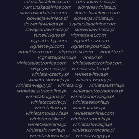
rakouskadalnice.com
rumuniawinieta.pl
rumunskadalnice.com
sloveniawinieta.pl
slovenskadalnice.com
slovinskadalnice.com
slowacja-winieta.pl
slowacjawinieta.pl
sloweniawinieta.pl
svycarskadalnice.com
szwajcariawinieta.pl
słoweniawinieta.pl
tunellivigno.pl
vignette-at.com
vignette-bg.com
vignette-cz.com
vignette-pl.com
vignette-poland.pl
vignette-ro.com
vignette-si.com
vignette.pl
vignettepoland.pl
vinetki.pl
vinietaelectronica.com
vinieteelectronice.com
wegrywinieta.pl
winieta-austria.pl
winieta-czechy.pl
winieta-litwa.pl
winieta-słowacja.pl
winieta-wegry.pl
winieta-węgry.pl
winieta.org
winietaaustria.pl
winietaaustriaonline.pl
winietaautostradowa.pl
winietabulgaria.pl
winietachorwacja.pl
winietaczechy.pl
winietaestonia.pl
winietalitwa.pl
winietalotwa.pl
winietamoldawia.pl
winietaonline.com
winietapolska.pl
winietarumunia.pl
winietaslovenia.pl
winietaslowacja.pl
winietaslowenia.pl
winietaszwajcaria.pl
winietasłowenia.pl
winietawegry.pl