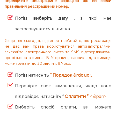
перевіряйте реєстраційне свідоцтво що ви ввели
правильний реєстраційний номер.
Потім
виберіть дату
, з якої має
застосовуватися віньєтка.
Якщо від сьогодні, відтепер пам'ятайте, що реєстрація
не дає вам права користуватися автомагістралями,
зачекайте електронного листа та SMS підтверджуючи,
що віньєтка активна. В Угорщині, наприклад, активація
може тривати до 30 хвилин. &Nbsp;
Потім натисніть
“ Порядок &rdquo ;.
Перевірте своє замовлення, якщо воно
відповідає, натисніть “
Оплатити ”
< /span>
Виберіть спосіб оплати, ви можете