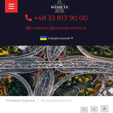
+48 33 813 90 00
customer@winieta-online.pl
Український
Головна сторінка
/
Як купити віньєтку?
A
A
A