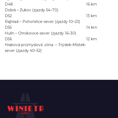
D48
16 km
Dobrá – Žukov (zjazdy 54–70)
D52
13 km
Rajhrad – Pohořelice-sever (zjazdy 10–23)
D55
14 km
Hulín – Otrokovice-sever (zjazdy 16–30)
D56
12 km
Hrabová-průmyslová zóna – Frýdek-Místek-
sever (zjazdy 40–52)