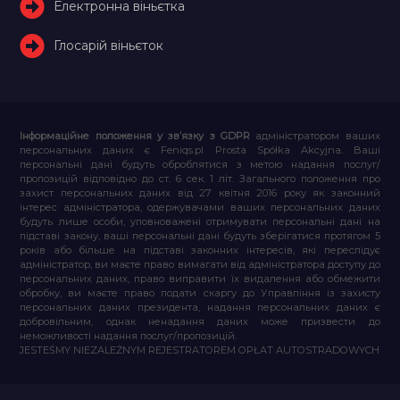
Електронна віньєтка
Глосарій віньєток
Інформаційне положення у зв’язку з GDPR
адміністратором ваших
персональних даних є Feniqs.pl Prosta Spółka Akcyjna. Ваші
персональні дані будуть оброблятися з метою надання послуг/
пропозицій відповідно до ст. 6 сек. 1 літ. Загального положення про
захист персональних даних від 27 квітня 2016 року як законний
інтерес адміністратора, одержувачами ваших персональних даних
будуть лише особи, уповноважені отримувати персональні дані на
підставі закону, ваші персональні дані будуть зберігатися протягом 5
років або більше на підставі законних інтересів, які переслідує
адміністратор, ви маєте право вимагати від адміністратора доступу до
персональних даних, право виправити їх видалення або обмежити
обробку, ви маєте право подати скаргу до Управління із захисту
персональних даних президента, надання персональних даних є
добровільним, однак ненадання даних може призвести до
неможливості надання послуг/пропозицій.
JESTEŚMY NIEZALEŻNYM REJESTRATOREM OPŁAT AUTOSTRADOWYCH