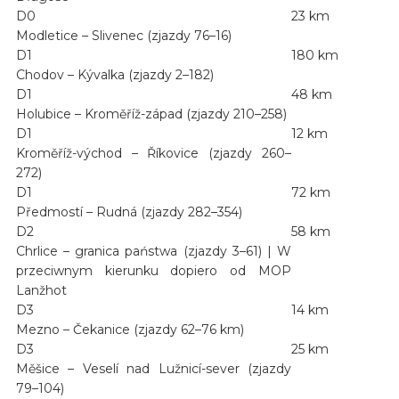
D0
23 km
Modletice – Slivenec (zjazdy 76–16)
D1
180 km
Chodov – Kývalka (zjazdy 2–182)
D1
48 km
Holubice – Kroměříž-západ (zjazdy 210–258)
D1
12 km
Kroměříž-východ – Říkovice (zjazdy 260–
272)
D1
72 km
Předmostí – Rudná (zjazdy 282–354)
D2
58 km
Chrlice – granica państwa (zjazdy 3–61) | W
przeciwnym kierunku dopiero od MOP
Lanžhot
D3
14 km
Mezno – Čekanice (zjazdy 62–76 km)
D3
25 km
Měšice – Veselí nad Lužnicí-sever (zjazdy
79–104)