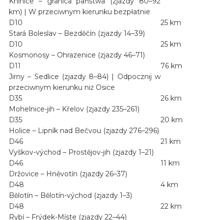
Knínice – granica państwa (zjazdy 80–92
km) | W przeciwnym kierunku bezpłatnie
D10
25 km
Stará Boleslav – Bezděčín (zjazdy 14–39)
D10
25 km
Kosmonosy – Ohrazenice (zjazdy 46–71)
D11
76 km
Jirny – Sedlice (zjazdy 8–84) | Odpocznij w
przeciwnym kierunku niż Osice
D35
26 km
Mohelnice-jih – Křelov (zjazdy 235–261)
D35
20 km
Holice – Lipník nad Bečvou (zjazdy 276–296)
D46
21 km
Vyškov-východ – Prostějov-jih (zjazdy 1–21)
D46
11 km
Držovice – Hněvotín (zjazdy 26–37)
D48
4 km
Bělotín – Bělotín-východ (zjazdy 1–3)
D48
22 km
Rybí – Frýdek-Míste (zjazdy 22–44)