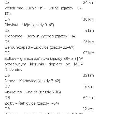
D3
24 km
Veselí nad Lužnicí-jih – Úsilné (zjazdy 107–
131)
D4
36 km
Jíloviště – Háje (zjazdy 9–45)
D5
14 km
Třebonice – Beroun-východ (zjazdy 1–14)
D5
45 km
Beroun-západ – Ejpovice (zjazdy 22–67)
D5
62 km
Sulkov – granica państwa (zjazdy 89–151) | W
przeciwnym kierunku dopiero od MOP
Rozvadov
D6
35 km
Jeneč – Krušovice (zjazdy 7–42)
D7
15 km
Kněževes – Knovíz (zjazdy 3–18)
D8
64 km
Zdiby – Řehlovice (zjazdy 1–64)
D8
12 km