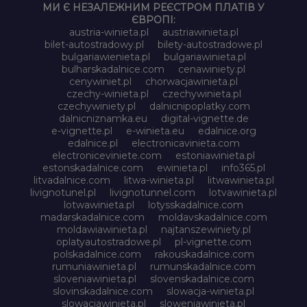
МИ Є НЕЗАЛЕЖНИМ РЕЄСТРОМ ПЛАТІВ У
ЄВРОПІ:
austria-winieta.pl
austriawinieta.pl
bilet-autostradowy.pl
bilety-autostradowe.pl
bulgariawienieta.pl
bulgariawinieta.pl
bulharskadalnice.com
cenawiniety.pl
cenywiniet.pl
chorwacjawinieta.pl
czechy-winieta.pl
czechywinieta.pl
czechywiniety.pl
dalnicnipoplatky.com
dalnicniznamka.eu
digital-vignette.de
e-vignette.pl
e-winieta.eu
edalnice.org
edalnice.pl
electronicavinieta.com
electroniceviniete.com
estoniawinieta.pl
estonskadalnice.com
ewinieta.pl
info365.pl
litvadalnice.com
litwa-winieta.pl
litwawinieta.pl
livignotunel.pl
livignotunnel.com
lotvawinieta.pl
lotwawinieta.pl
lotysskadalnice.com
madarskadalnice.com
moldavskadalnice.com
moldawiawinieta.pl
najtanszewiniety.pl
oplatyautostradowe.pl
pl-vignette.com
polskadalnice.com
rakouskadalnice.com
rumuniawinieta.pl
rumunskadalnice.com
sloveniawinieta.pl
slovenskadalnice.com
slovinskadalnice.com
slowacja-winieta.pl
slowacjawinieta.pl
sloweniawinieta.pl