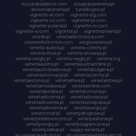
svycarskadalnice.com
szwajcariawinieta.pl
słoweniawinieta.pl
tunellivigno.pl
vignette-at.com
vignette-bg.com
vignette-cz.com
vignette-pl.com
vignette-poland.pl
vignette-ro.com
vignette-si.com
vignette.pl
vignettepoland.pl
vinetki.pl
vinietaelectronica.com
vinieteelectronice.com
wegrywinieta.pl
winieta-austria.pl
winieta-czechy.pl
winieta-litwa.pl
winieta-słowacja.pl
winieta-wegry.pl
winieta-węgry.pl
winieta.org
winietaaustria.pl
winietaaustriaonline.pl
winietaautostradowa.pl
winietabulgaria.pl
winietachorwacja.pl
winietaczechy.pl
winietaestonia.pl
winietalitwa.pl
winietalotwa.pl
winietamoldawia.pl
winietaonline.com
winietapolska.pl
winietarumunia.pl
winietaslovenia.pl
winietaslowacja.pl
winietaslowenia.pl
winietaszwajcaria.pl
winietasłowenia.pl
winietawegry.pl
winietomat.pl
winietydrogowe.pl
winietyelektroniczne.pl
winietyestonia.pl
winietywegry.pl
winietyzagraniczne.pl
winietyzakup.pl
węgry-winieta.pl
xn--sowacja-njb.org.pl
xn--soweniawinieta-gnc.pl