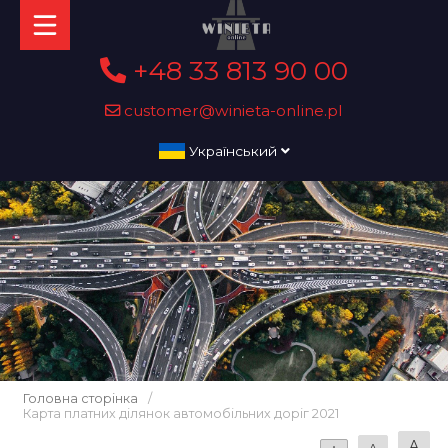
+48 33 813 90 00
customer@winieta-online.pl
Український
Головна сторінка
/
Карта платних ділянок автомобільних доріг 2021
A
A