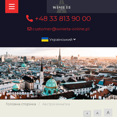
+48 33 813 90 00
customer@winieta-online.pl
Український
Головна сторінка
/
Австрія віньєтка
A
A
A