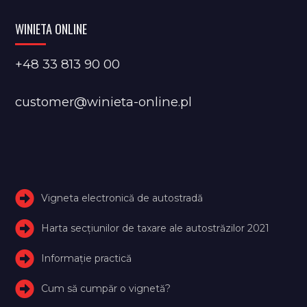
WINIETA ONLINE
+48 33 813 90 00
customer@winieta-online.pl
Vigneta electronică de autostradă
Harta secțiunilor de taxare ale autostrăzilor 2021
Informație practică
Cum să cumpăr o vignetă?