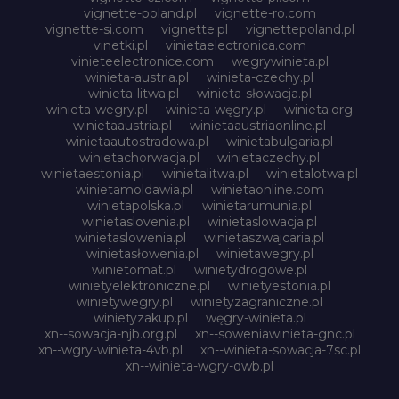
vignette-poland.pl
vignette-ro.com
vignette-si.com
vignette.pl
vignettepoland.pl
vinetki.pl
vinietaelectronica.com
vinieteelectronice.com
wegrywinieta.pl
winieta-austria.pl
winieta-czechy.pl
winieta-litwa.pl
winieta-słowacja.pl
winieta-wegry.pl
winieta-węgry.pl
winieta.org
winietaaustria.pl
winietaaustriaonline.pl
winietaautostradowa.pl
winietabulgaria.pl
winietachorwacja.pl
winietaczechy.pl
winietaestonia.pl
winietalitwa.pl
winietalotwa.pl
winietamoldawia.pl
winietaonline.com
winietapolska.pl
winietarumunia.pl
winietaslovenia.pl
winietaslowacja.pl
winietaslowenia.pl
winietaszwajcaria.pl
winietasłowenia.pl
winietawegry.pl
winietomat.pl
winietydrogowe.pl
winietyelektroniczne.pl
winietyestonia.pl
winietywegry.pl
winietyzagraniczne.pl
winietyzakup.pl
węgry-winieta.pl
xn--sowacja-njb.org.pl
xn--soweniawinieta-gnc.pl
xn--wgry-winieta-4vb.pl
xn--winieta-sowacja-7sc.pl
xn--winieta-wgry-dwb.pl