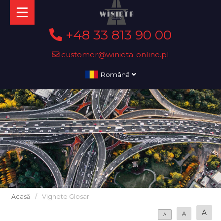
+48 33 813 90 00
customer@winieta-online.pl
Română
Acasă
/
Vignete Glosar
A
A
A