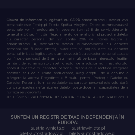
Clauza de informare în legătură cu GDPR
administratorul datelor dvs.
personale este Feniqs.pl Prosta Spółka Akcyjna. Datele dumneavoastră
personale vor fi prelucrate în vederea furnizării de servicii/oferte în
temeiul art. 6 sec. 1 lit. din Regulamentul general privind protecția datelor
cu caracter personal din 27 aprilie 2016 ca interes legitim al
administratorului, destinatarii datelor dumneavoastră cu caracter
personal vor fi doar entități autorizate să obțină date cu caracter
personal în baza legii, datele dumneavoastră cu caracter personal stocate
vor fi pe o perioadă de 5 ani sau mai mult pe baza interesului legitim
urmărit de administrator, aveți dreptul de a solicita administratorului
accesul la datele cu caracter personal, dreptul de a rectifica ștergerea
acestora sau de a limita prelucrarea, aveți dreptul de a depune o
plângere la adresa Președintelui Biroului pentru Protecția Datelor cu
Caracter Personal, furnizarea datelor cu caracter personal este voluntară,
cu toate acestea, nefurnizarea datelor poate duce la incapacitatea de a
furniza servicii/oferta.
JESTEŚMY NIEZALEŻNYM REJESTRATOREM OPŁAT AUTOSTRADOWYCH
SUNTEM UN REGISTR DE TAXE INDEPENDENȚĂ ÎN
EUROPA:
austria-winieta.pl
austriawinieta.pl
bilet-autostradowy.pl
bilety-autostradowe.pl