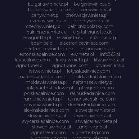
bulgariawienieta.pl
bulgariawinieta.pl
bulharskadalnice.com
cenawiniety.pl
cenywiniet.pl
chorwacjawinieta.pl
czechy-winieta.pl
czechywinieta.pl
czechywiniety.pl
dalnicnipoplatky.com
dalnicniznamka.eu
digital-vignette.de
e-vignette.pl
e-winieta.eu
edalnice.org
edalnice.pl
electronicavinieta.com
electroniceviniete.com
estoniawinieta.pl
estonskadalnice.com
ewinieta.pl
info365.pl
litvadalnice.com
litwa-winieta.pl
litwawinieta.pl
livignotunel.pl
livignotunnel.com
lotvawinieta.pl
lotwawinieta.pl
lotysskadalnice.com
madarskadalnice.com
moldavskadalnice.com
moldawiawinieta.pl
najtanszewiniety.pl
oplatyautostradowe.pl
pl-vignette.com
polskadalnice.com
rakouskadalnice.com
rumuniawinieta.pl
rumunskadalnice.com
sloveniawinieta.pl
slovenskadalnice.com
slovinskadalnice.com
slowacja-winieta.pl
slowacjawinieta.pl
sloweniawinieta.pl
svycarskadalnice.com
szwajcariawinieta.pl
słoweniawinieta.pl
tunellivigno.pl
vignette-at.com
vignette-bg.com
vignette-cz.com
vignette-pl.com