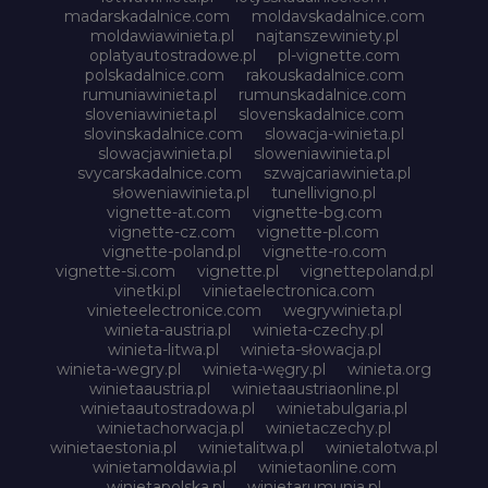
madarskadalnice.com
moldavskadalnice.com
moldawiawinieta.pl
najtanszewiniety.pl
oplatyautostradowe.pl
pl-vignette.com
polskadalnice.com
rakouskadalnice.com
rumuniawinieta.pl
rumunskadalnice.com
sloveniawinieta.pl
slovenskadalnice.com
slovinskadalnice.com
slowacja-winieta.pl
slowacjawinieta.pl
sloweniawinieta.pl
svycarskadalnice.com
szwajcariawinieta.pl
słoweniawinieta.pl
tunellivigno.pl
vignette-at.com
vignette-bg.com
vignette-cz.com
vignette-pl.com
vignette-poland.pl
vignette-ro.com
vignette-si.com
vignette.pl
vignettepoland.pl
vinetki.pl
vinietaelectronica.com
vinieteelectronice.com
wegrywinieta.pl
winieta-austria.pl
winieta-czechy.pl
winieta-litwa.pl
winieta-słowacja.pl
winieta-wegry.pl
winieta-węgry.pl
winieta.org
winietaaustria.pl
winietaaustriaonline.pl
winietaautostradowa.pl
winietabulgaria.pl
winietachorwacja.pl
winietaczechy.pl
winietaestonia.pl
winietalitwa.pl
winietalotwa.pl
winietamoldawia.pl
winietaonline.com
winietapolska.pl
winietarumunia.pl