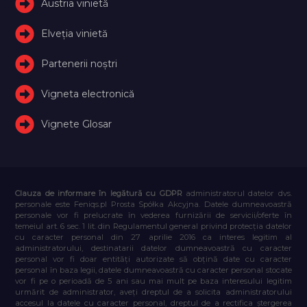
Austria vinietă
Elveţia vinietă
Partenerii noștri
Vigneta electronică
Vignete Glosar
Clauza de informare în legătură cu GDPR
administratorul datelor dvs.
personale este Feniqs.pl Prosta Spółka Akcyjna. Datele dumneavoastră
personale vor fi prelucrate în vederea furnizării de servicii/oferte în
temeiul art. 6 sec. 1 lit. din Regulamentul general privind protecția datelor
cu caracter personal din 27 aprilie 2016 ca interes legitim al
administratorului, destinatarii datelor dumneavoastră cu caracter
personal vor fi doar entități autorizate să obțină date cu caracter
personal în baza legii, datele dumneavoastră cu caracter personal stocate
vor fi pe o perioadă de 5 ani sau mai mult pe baza interesului legitim
urmărit de administrator, aveți dreptul de a solicita administratorului
accesul la datele cu caracter personal, dreptul de a rectifica ștergerea