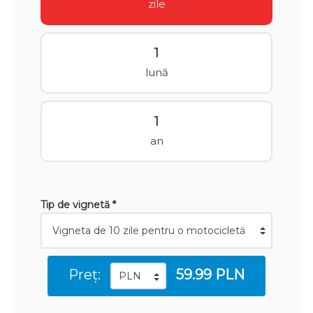
zile
1
lună
1
an
Tip de vignetă *
Preț:
59.99 PLN