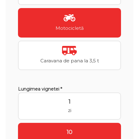
Motocicletă
Caravana de pana la 3,5 t
Lungimea vignetei *
1
zi
10