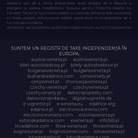
acestora sau de a limita prelucrarea, aveți dreptul de a depune o
plângere la adresa Președintelui Biroului pentru Protecția Datelor cu
Caracter Personal, furnizarea datelor cu caracter personal este voluntară,
cu toate acestea, nefurnizarea datelor poate duce la incapacitatea de a
furniza servicii/oferta.
JESTEŚMY NIEZALEŻNYM REJESTRATOREM OPŁAT AUTOSTRADOWYCH
SUNTEM UN REGISTR DE TAXE INDEPENDENȚĂ ÎN
EUROPA:
austria-winieta.pl
austriawinieta.pl
bilet-autostradowy.pl
bilety-autostradowe.pl
bulgariawienieta.pl
bulgariawinieta.pl
bulharskadalnice.com
cenawiniety.pl
cenywiniet.pl
chorwacjawinieta.pl
czechy-winieta.pl
czechywinieta.pl
czechywiniety.pl
dalnicnipoplatky.com
dalnicniznamka.eu
digital-vignette.de
e-vignette.pl
e-winieta.eu
edalnice.org
edalnice.pl
electronicavinieta.com
electroniceviniete.com
estoniawinieta.pl
estonskadalnice.com
ewinieta.pl
info365.pl
litvadalnice.com
litwa-winieta.pl
litwawinieta.pl
livignotunel.pl
livignotunnel.com
lotvawinieta.pl
lotwawinieta.pl
lotysskadalnice.com