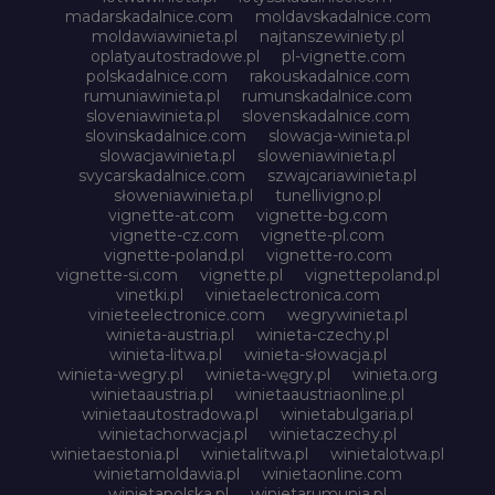
madarskadalnice.com
moldavskadalnice.com
moldawiawinieta.pl
najtanszewiniety.pl
oplatyautostradowe.pl
pl-vignette.com
polskadalnice.com
rakouskadalnice.com
rumuniawinieta.pl
rumunskadalnice.com
sloveniawinieta.pl
slovenskadalnice.com
slovinskadalnice.com
slowacja-winieta.pl
slowacjawinieta.pl
sloweniawinieta.pl
svycarskadalnice.com
szwajcariawinieta.pl
słoweniawinieta.pl
tunellivigno.pl
vignette-at.com
vignette-bg.com
vignette-cz.com
vignette-pl.com
vignette-poland.pl
vignette-ro.com
vignette-si.com
vignette.pl
vignettepoland.pl
vinetki.pl
vinietaelectronica.com
vinieteelectronice.com
wegrywinieta.pl
winieta-austria.pl
winieta-czechy.pl
winieta-litwa.pl
winieta-słowacja.pl
winieta-wegry.pl
winieta-węgry.pl
winieta.org
winietaaustria.pl
winietaaustriaonline.pl
winietaautostradowa.pl
winietabulgaria.pl
winietachorwacja.pl
winietaczechy.pl
winietaestonia.pl
winietalitwa.pl
winietalotwa.pl
winietamoldawia.pl
winietaonline.com
winietapolska.pl
winietarumunia.pl