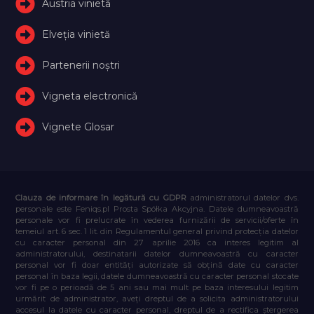
Austria vinietă
Elveţia vinietă
Partenerii noștri
Vigneta electronică
Vignete Glosar
Clauza de informare în legătură cu GDPR
administratorul datelor dvs.
personale este Feniqs.pl Prosta Spółka Akcyjna. Datele dumneavoastră
personale vor fi prelucrate în vederea furnizării de servicii/oferte în
temeiul art. 6 sec. 1 lit. din Regulamentul general privind protecția datelor
cu caracter personal din 27 aprilie 2016 ca interes legitim al
administratorului, destinatarii datelor dumneavoastră cu caracter
personal vor fi doar entități autorizate să obțină date cu caracter
personal în baza legii, datele dumneavoastră cu caracter personal stocate
vor fi pe o perioadă de 5 ani sau mai mult pe baza interesului legitim
urmărit de administrator, aveți dreptul de a solicita administratorului
accesul la datele cu caracter personal, dreptul de a rectifica ștergerea