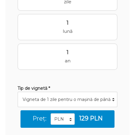
zile
1
lună
1
an
Tip de vignetă *
Preț:
129 PLN