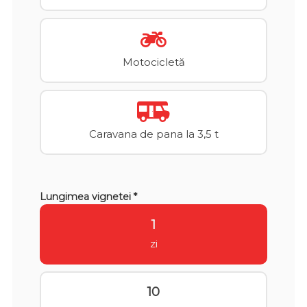
Motocicletă
Caravana de pana la 3,5 t
Lungimea vignetei *
1
zi
10