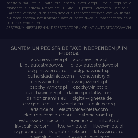
acestora sau de a limita prelucrarea, aveți dreptul de a depune o
plângere la adresa Președintelui Biroului pentru Protecția Datelor cu
Caracter Personal, furnizarea datelor cu caracter personal este voluntară,
cu toate acestea, nefurnizarea datelor poate duce la incapacitatea de a
furniza servicii/oferta.
JESTEŚMY NIEZALEŻNYM REJESTRATOREM OPŁAT AUTOSTRADOWYCH
SUNTEM UN REGISTR DE TAXE INDEPENDENȚĂ ÎN
EUROPA:
austria-winieta.pl
austriawinieta.pl
bilet-autostradowy.pl
bilety-autostradowe.pl
bulgariawienieta.pl
bulgariawinieta.pl
bulharskadalnice.com
cenawiniety.pl
cenywiniet.pl
chorwacjawinieta.pl
czechy-winieta.pl
czechywinieta.pl
czechywiniety.pl
dalnicnipoplatky.com
dalnicniznamka.eu
digital-vignette.de
e-vignette.pl
e-winieta.eu
edalnice.org
edalnice.pl
electronicavinieta.com
electroniceviniete.com
estoniawinieta.pl
estonskadalnice.com
ewinieta.pl
info365.pl
litvadalnice.com
litwa-winieta.pl
litwawinieta.pl
livignotunel.pl
livignotunnel.com
lotvawinieta.pl
lotwawinieta.pl
lotysskadalnice.com