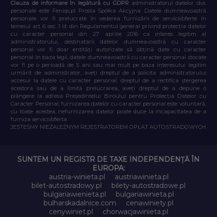
Clauza de informare în legătură cu GDPR
administratorul datelor dvs.
personale este Feniqs.pl Prosta Spółka Akcyjna. Datele dumneavoastră
personale vor fi prelucrate în vederea furnizării de servicii/oferte în
temeiul art. 6 sec. 1 lit. din Regulamentul general privind protecția datelor
cu caracter personal din 27 aprilie 2016 ca interes legitim al
administratorului, destinatarii datelor dumneavoastră cu caracter
personal vor fi doar entități autorizate să obțină date cu caracter
personal în baza legii, datele dumneavoastră cu caracter personal stocate
vor fi pe o perioadă de 5 ani sau mai mult pe baza interesului legitim
urmărit de administrator, aveți dreptul de a solicita administratorului
accesul la datele cu caracter personal, dreptul de a rectifica ștergerea
acestora sau de a limita prelucrarea, aveți dreptul de a depune o
plângere la adresa Președintelui Biroului pentru Protecția Datelor cu
Caracter Personal, furnizarea datelor cu caracter personal este voluntară,
cu toate acestea, nefurnizarea datelor poate duce la incapacitatea de a
furniza servicii/oferta.
JESTEŚMY NIEZALEŻNYM REJESTRATOREM OPŁAT AUTOSTRADOWYCH
SUNTEM UN REGISTR DE TAXE INDEPENDENȚĂ ÎN
EUROPA:
austria-winieta.pl
austriawinieta.pl
bilet-autostradowy.pl
bilety-autostradowe.pl
bulgariawienieta.pl
bulgariawinieta.pl
bulharskadalnice.com
cenawiniety.pl
cenywiniet.pl
chorwacjawinieta.pl