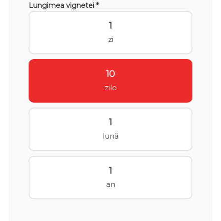
Lungimea vignetei *
1
zi
10
zile
1
lună
1
an