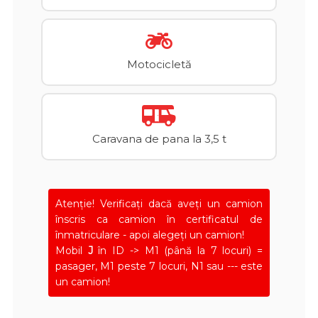
Motocicletă
Caravana de pana la 3,5 t
Atenţie! Verificați dacă aveți un camion
înscris ca camion în certificatul de
înmatriculare - apoi alegeți un camion!
Mobil
J
în ID -> M1 (până la 7 locuri) =
pasager, M1 peste 7 locuri, N1 sau --- este
un camion!