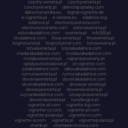
czechy-winieta.pl
czechywinieta.pl
czechywiniety.pl
dalnicnipoplatky.com
dalnicniznamka.eu
digital-vignette.de
e-vignette.pl
e-winieta.eu
edalnice.org
edalnice.pl
electronicavinieta.com
electroniceviniete.com
estoniawinieta.pl
estonskadalnice.com
ewinieta.pl
info365.pl
litvadalnice.com
litwa-winieta.pl
litwawinieta.pl
livignotunel.pl
livignotunnel.com
lotvawinieta.pl
lotwawinieta.pl
lotysskadalnice.com
madarskadalnice.com
moldavskadalnice.com
moldawiawinieta.pl
najtanszewiniety.pl
oplatyautostradowe.pl
pl-vignette.com
polskadalnice.com
rakouskadalnice.com
rumuniawinieta.pl
rumunskadalnice.com
sloveniawinieta.pl
slovenskadalnice.com
slovinskadalnice.com
slowacja-winieta.pl
slowacjawinieta.pl
sloweniawinieta.pl
svycarskadalnice.com
szwajcariawinieta.pl
słoweniawinieta.pl
tunellivigno.pl
vignette-at.com
vignette-bg.com
vignette-cz.com
vignette-pl.com
vignette-poland.pl
vignette-ro.com
vignette-si.com
vignette.pl
vignettepoland.pl
vinetki.pl
vinietaelectronica.com