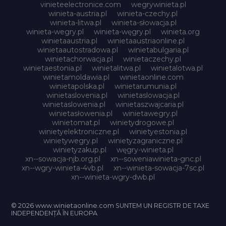
vinieteelectronice.com
wegrywinieta.pl
winieta-austria.pl
winieta-czechy.pl
winieta-litwa.pl
winieta-słowacja.pl
winieta-wegry.pl
winieta-węgry.pl
winieta.org
winietaaustria.pl
winietaaustriaonline.pl
winietaautostradowa.pl
winietabulgaria.pl
winietachorwacja.pl
winietaczechy.pl
winietaestonia.pl
winietalitwa.pl
winietalotwa.pl
winietamoldawia.pl
winietaonline.com
winietapolska.pl
winietarumunia.pl
winietaslovenia.pl
winietaslowacja.pl
winietaslowenia.pl
winietaszwajcaria.pl
winietasłowenia.pl
winietawegry.pl
winietomat.pl
winietydrogowe.pl
winietyelektroniczne.pl
winietyestonia.pl
winietywegry.pl
winietyzagraniczne.pl
winietyzakup.pl
węgry-winieta.pl
xn--sowacja-njb.org.pl
xn--soweniawinieta-gnc.pl
xn--wgry-winieta-4vb.pl
xn--winieta-sowacja-7sc.pl
xn--winieta-wgry-dwb.pl
© 2026 www.winietaonline.com SUNTEM UN REGISTR DE TAXE
INDEPENDENȚĂ ÎN EUROPA