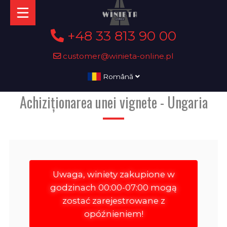
+48 33 813 90 00
customer@winieta-online.pl
Română
Achiziționarea unei vignete - Ungaria
Uwaga, winiety zakupione w
godzinach 00:00-07:00 mogą
zostać zarejestrowane z
opóźnieniem!