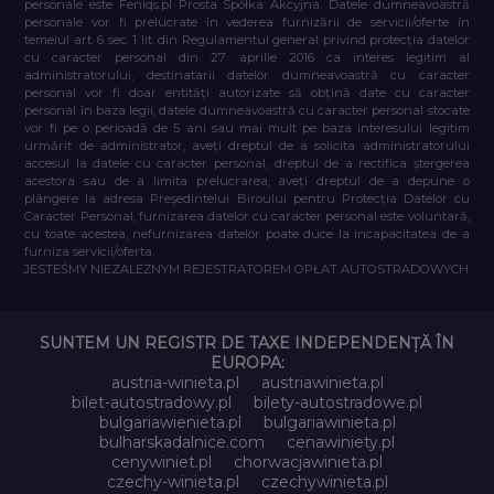
personale este Feniqs.pl Prosta Spółka Akcyjna. Datele dumneavoastră
personale vor fi prelucrate în vederea furnizării de servicii/oferte în
temeiul art. 6 sec. 1 lit. din Regulamentul general privind protecția datelor
cu caracter personal din 27 aprilie 2016 ca interes legitim al
administratorului, destinatarii datelor dumneavoastră cu caracter
personal vor fi doar entități autorizate să obțină date cu caracter
personal în baza legii, datele dumneavoastră cu caracter personal stocate
vor fi pe o perioadă de 5 ani sau mai mult pe baza interesului legitim
urmărit de administrator, aveți dreptul de a solicita administratorului
accesul la datele cu caracter personal, dreptul de a rectifica ștergerea
acestora sau de a limita prelucrarea, aveți dreptul de a depune o
plângere la adresa Președintelui Biroului pentru Protecția Datelor cu
Caracter Personal, furnizarea datelor cu caracter personal este voluntară,
cu toate acestea, nefurnizarea datelor poate duce la incapacitatea de a
furniza servicii/oferta.
JESTEŚMY NIEZALEŻNYM REJESTRATOREM OPŁAT AUTOSTRADOWYCH
SUNTEM UN REGISTR DE TAXE INDEPENDENȚĂ ÎN
EUROPA:
austria-winieta.pl
austriawinieta.pl
bilet-autostradowy.pl
bilety-autostradowe.pl
bulgariawienieta.pl
bulgariawinieta.pl
bulharskadalnice.com
cenawiniety.pl
cenywiniet.pl
chorwacjawinieta.pl
czechy-winieta.pl
czechywinieta.pl