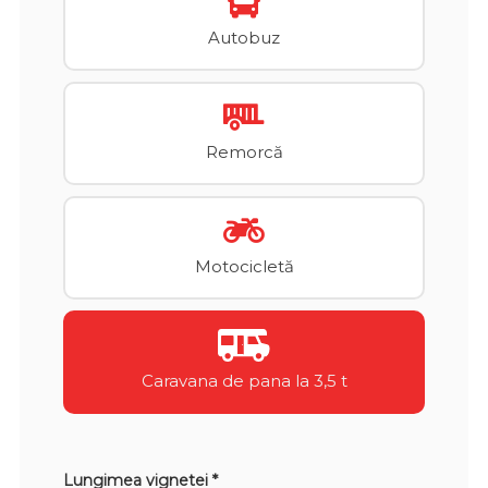
Autobuz
Remorcă
Motocicletă
Caravana de pana la 3,5 t
Lungimea vignetei *