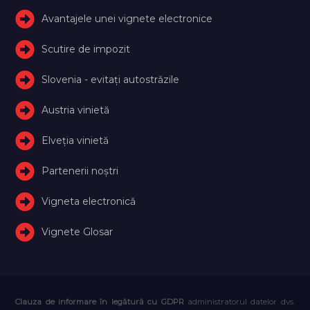
Avantajele unei vignete electronice
Scutire de impozit
Slovenia - evitați autostrăzile
Austria vinietă
Elveţia vinietă
Partenerii noștri
Vigneta electronică
Vignete Glosar
Clauza de informare în legătură cu GDPR
administratorul datelor dvs.