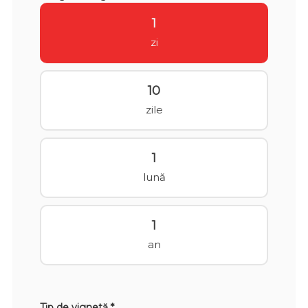
1
zi
10
zile
1
lună
1
an
Tip de vignetă *