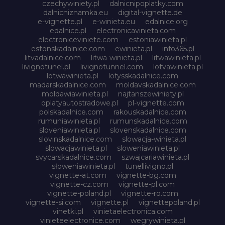
czechywiniety.pl
dalnicnipoplatky.com
dalnicniznamka.eu
digital-vignette.de
e-vignette.pl
e-winieta.eu
edalnice.org
edalnice.pl
electronicavinieta.com
electroniceviniete.com
estoniawinieta.pl
estonskadalnice.com
ewinieta.pl
info365.pl
litvadalnice.com
litwa-winieta.pl
litwawinieta.pl
livignotunel.pl
livignotunnel.com
lotvawinieta.pl
lotwawinieta.pl
lotysskadalnice.com
madarskadalnice.com
moldavskadalnice.com
moldawiawinieta.pl
najtanszewiniety.pl
oplatyautostradowe.pl
pl-vignette.com
polskadalnice.com
rakouskadalnice.com
rumuniawinieta.pl
rumunskadalnice.com
sloveniawinieta.pl
slovenskadalnice.com
slovinskadalnice.com
slowacja-winieta.pl
slowacjawinieta.pl
sloweniawinieta.pl
svycarskadalnice.com
szwajcariawinieta.pl
słoweniawinieta.pl
tunellivigno.pl
vignette-at.com
vignette-bg.com
vignette-cz.com
vignette-pl.com
vignette-poland.pl
vignette-ro.com
vignette-si.com
vignette.pl
vignettepoland.pl
vinetki.pl
vinietaelectronica.com
vinieteelectronice.com
wegrywinieta.pl