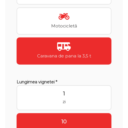
Motocicletă
Caravana de pana la 3,5 t
Lungimea vignetei *
1
zi
10