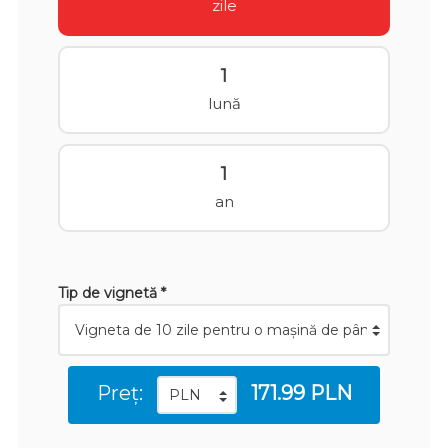
zile
1
lună
1
an
Tip de vignetă *
Preț:
171.99 PLN