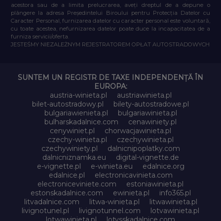
acestora sau de a limita prelucrarea, aveți dreptul de a depune o
plângere la adresa Președintelui Biroului pentru Protecția Datelor cu
Caracter Personal, furnizarea datelor cu caracter personal este voluntară,
cu toate acestea, nefurnizarea datelor poate duce la incapacitatea de a
furniza servicii/oferta.
JESTEŚMY NIEZALEŻNYM REJESTRATOREM OPŁAT AUTOSTRADOWYCH
SUNTEM UN REGISTR DE TAXE INDEPENDENȚĂ ÎN
EUROPA:
austria-winieta.pl
austriawinieta.pl
bilet-autostradowy.pl
bilety-autostradowe.pl
bulgariawienieta.pl
bulgariawinieta.pl
bulharskadalnice.com
cenawiniety.pl
cenywiniet.pl
chorwacjawinieta.pl
czechy-winieta.pl
czechywinieta.pl
czechywiniety.pl
dalnicnipoplatky.com
dalnicniznamka.eu
digital-vignette.de
e-vignette.pl
e-winieta.eu
edalnice.org
edalnice.pl
electronicavinieta.com
electroniceviniete.com
estoniawinieta.pl
estonskadalnice.com
ewinieta.pl
info365.pl
litvadalnice.com
litwa-winieta.pl
litwawinieta.pl
livignotunel.pl
livignotunnel.com
lotvawinieta.pl
lotwawinieta.pl
lotysskadalnice.com