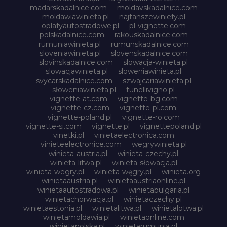
madarskadalnice.com
moldavskadalnice.com
moldawiawinieta.pl
najtanszewiniety.pl
oplatyautostradowe.pl
pl-vignette.com
polskadalnice.com
rakouskadalnice.com
rumuniawinieta.pl
rumunskadalnice.com
sloveniawinieta.pl
slovenskadalnice.com
slovinskadalnice.com
slowacja-winieta.pl
slowacjawinieta.pl
sloweniawinieta.pl
svycarskadalnice.com
szwajcariawinieta.pl
słoweniawinieta.pl
tunellivigno.pl
vignette-at.com
vignette-bg.com
vignette-cz.com
vignette-pl.com
vignette-poland.pl
vignette-ro.com
vignette-si.com
vignette.pl
vignettepoland.pl
vinetki.pl
vinietaelectronica.com
vinieteelectronice.com
wegrywinieta.pl
winieta-austria.pl
winieta-czechy.pl
winieta-litwa.pl
winieta-słowacja.pl
winieta-wegry.pl
winieta-węgry.pl
winieta.org
winietaaustria.pl
winietaaustriaonline.pl
winietaautostradowa.pl
winietabulgaria.pl
winietachorwacja.pl
winietaczechy.pl
winietaestonia.pl
winietalitwa.pl
winietalotwa.pl
winietamoldawia.pl
winietaonline.com
winietapolska.pl
winietarumunia.pl