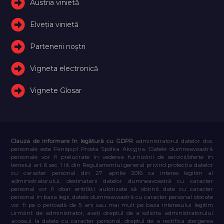
Austria vinietă
Elveţia vinietă
Partenerii noștri
Vigneta electronică
Vignete Glosar
Clauza de informare în legătură cu GDPR
administratorul datelor dvs.
personale este Feniqs.pl Prosta Spółka Akcyjna. Datele dumneavoastră
personale vor fi prelucrate în vederea furnizării de servicii/oferte în
temeiul art. 6 sec. 1 lit. din Regulamentul general privind protecția datelor
cu caracter personal din 27 aprilie 2016 ca interes legitim al
administratorului, destinatarii datelor dumneavoastră cu caracter
personal vor fi doar entități autorizate să obțină date cu caracter
personal în baza legii, datele dumneavoastră cu caracter personal stocate
vor fi pe o perioadă de 5 ani sau mai mult pe baza interesului legitim
urmărit de administrator, aveți dreptul de a solicita administratorului
accesul la datele cu caracter personal, dreptul de a rectifica ștergerea