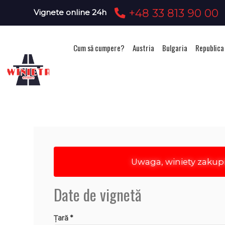
+48 33 813 90 00
Vignete online 24h
Cum să cumpere?
Austria
Bulgaria
Republica
Ac
Uwaga, winiety zakup
Date de vignetă
Țară *