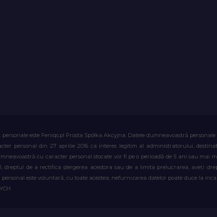
. personale este Feniqs.pl Prosta Spółka Akcyjna. Datele dumneavoastră personale vor 
acter personal din 27 aprilie 2016 ca interes legitim al administratorului, destin
dumneavoastră cu caracter personal stocate vor fi pe o perioadă de 5 ani sau mai mu
al, dreptul de a rectifica ștergerea acestora sau de a limita prelucrarea, aveți d
personal este voluntară, cu toate acestea, nefurnizarea datelor poate duce la incapa
WYCH