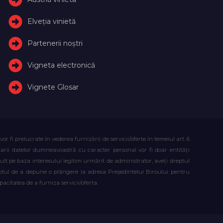
Elveţia vinietă
Partenerii noștri
Vigneta electronică
Vignete Glosar
fi prelucrate în vederea furnizării de servicii/oferte în temeiul art. 6
atarii datelor dumneavoastră cu caracter personal vor fi doar entități
lt pe baza interesului legitim urmărit de administrator, aveți dreptul
reptul de a depune o plângere la adresa Președintelui Biroului pentru
citatea de a furniza servicii/oferta.