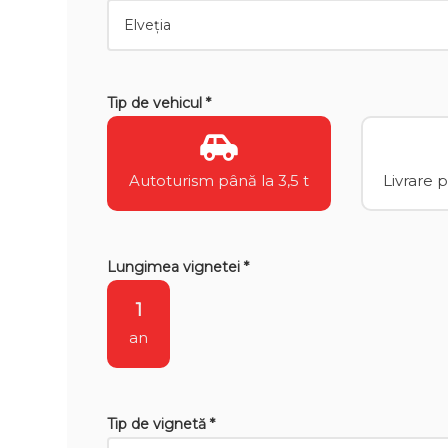
Tip de vehicul *
Autoturism până la 3,5 t
Livrare 
Lungimea vignetei *
1
an
Tip de vignetă *