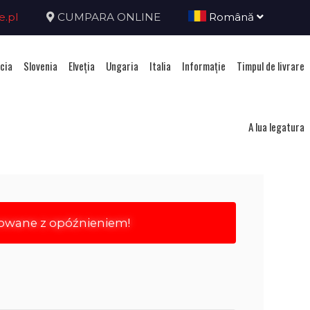
e.pl
CUMPARA ONLINE
Română
cia
Slovenia
Elveţia
Ungaria
Italia
Informație
Timpul de livrare
ţia
A lua legatura
rowane z opóźnieniem!