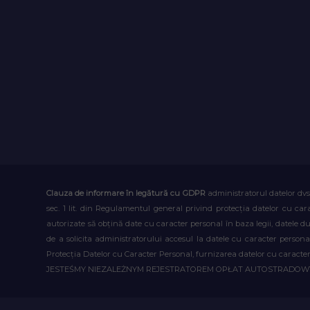
Clauza de informare în legătură cu GDPR
administratorul datelor dvs
sec. 1 lit. din Regulamentul general privind protecția datelor cu car
autorizate să obțină date cu caracter personal în baza legii, datele 
de a solicita administratorului accesul la datele cu caracter person
Protecția Datelor cu Caracter Personal, furnizarea datelor cu caracter 
JESTEŚMY NIEZALEŻNYM REJESTRATOREM OPŁAT AUTOSTRADO