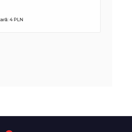
tară:
4 PLN