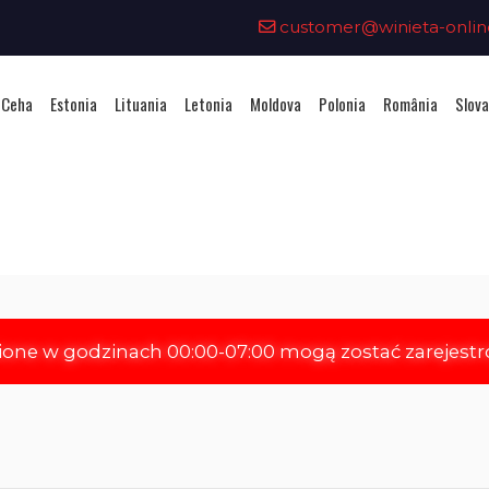
customer@winieta-onlin
 Ceha
Estonia
Lituania
Letonia
Moldova
Polonia
România
Slova
hiziționarea unei vignete - Elve
ione w godzinach 00:00-07:00 mogą zostać zarejest