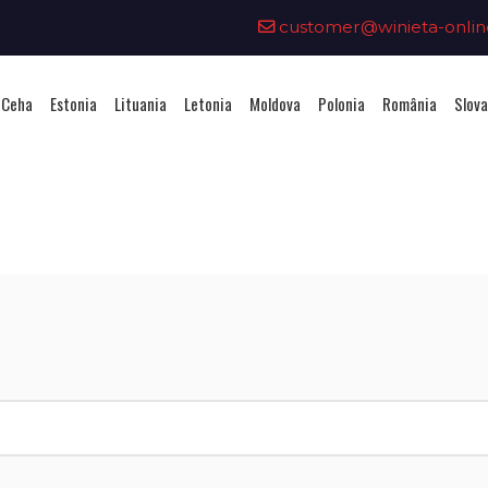
customer@winieta-onlin
 Ceha
Estonia
Lituania
Letonia
Moldova
Polonia
România
Slova
Achiziționarea unei vignete