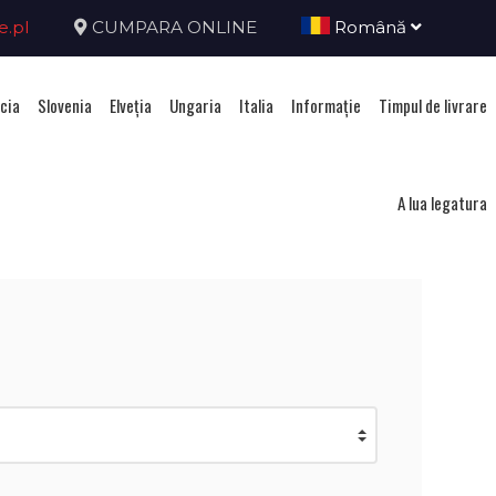
e.pl
CUMPARA ONLINE
Română
cia
Slovenia
Elveţia
Ungaria
Italia
Informație
Timpul de livrare
A lua legatura