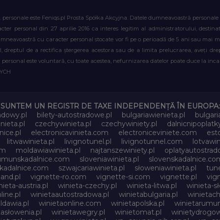
. personale este Feniqs.pl Prosta Spółka Akcyjna. Datele dumneavoastră personale vor 
acter personal din 27 aprilie 2016 ca interes legitim al administratorului, destin
dumneavoastră cu caracter personal stocate vor fi pe o perioadă de 5 ani sau mai mu
al, dreptul de a rectifica ștergerea acestora sau de a limita prelucrarea, aveți d
personal este voluntară, cu toate acestea, nefurnizarea datelor poate duce la incapa
WYCH
SUNTEM UN REGISTR DE TAXE INDEPENDENȚĂ ÎN EUROPA:
adowy.pl
bilety-autostradowe.pl
bulgariawienieta.pl
bulgari
nieta.pl
czechywinieta.pl
czechywiniety.pl
dalnicnipoplat
nice.pl
electronicavinieta.com
electroniceviniete.com
esto
litwawinieta.pl
livignotunel.pl
livignotunnel.com
lotvawin
om
moldawiawinieta.pl
najtanszewiniety.pl
oplatyautostrad
umunskadalnice.com
sloveniawinieta.pl
slovenskadalnice.co
skadalnice.com
szwajcariawinieta.pl
słoweniawinieta.pl
tune
and.pl
vignette-ro.com
vignette-si.com
vignette.pl
vig
nieta-austria.pl
winieta-czechy.pl
winieta-litwa.pl
winieta-sł
line.pl
winietaautostradowa.pl
winietabulgaria.pl
winietach
dawia.pl
winietaonline.com
winietapolska.pl
winietarumun
tasłowenia.pl
winietawegry.pl
winietomat.pl
winietydrogow