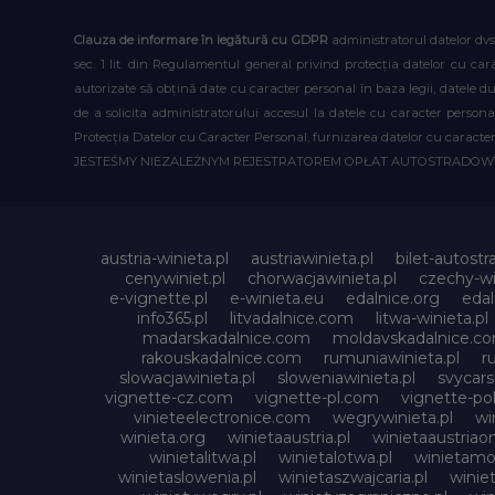
Clauza de informare în legătură cu GDPR
administratorul datelor dvs
sec. 1 lit. din Regulamentul general privind protecția datelor cu car
autorizate să obțină date cu caracter personal în baza legii, datele 
de a solicita administratorului accesul la datele cu caracter person
Protecția Datelor cu Caracter Personal, furnizarea datelor cu caracter 
JESTEŚMY NIEZALEŻNYM REJESTRATOREM OPŁAT AUTOSTRADO
austria-winieta.pl
austriawinieta.pl
bilet-autostr
cenywiniet.pl
chorwacjawinieta.pl
czechy-wi
e-vignette.pl
e-winieta.eu
edalnice.org
edal
info365.pl
litvadalnice.com
litwa-winieta.pl
madarskadalnice.com
moldavskadalnice.c
rakouskadalnice.com
rumuniawinieta.pl
r
slowacjawinieta.pl
sloweniawinieta.pl
svycar
vignette-cz.com
vignette-pl.com
vignette-pol
vinieteelectronice.com
wegrywinieta.pl
wi
winieta.org
winietaaustria.pl
winietaaustriaon
winietalitwa.pl
winietalotwa.pl
winietamol
winietaslowenia.pl
winietaszwajcaria.pl
winie