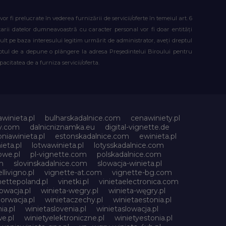
fi prelucrate în vederea furnizării de servicii/oferte în temeiul art. 6
atarii datelor dumneavoastră cu caracter personal vor fi doar entități
lt pe baza interesului legitim urmărit de administrator, aveți dreptul
reptul de a depune o plângere la adresa Președintelui Biroului pentru
citatea de a furniza servicii/oferta.
awinieta.pl
bulharskadalnice.com
cenawiniety.pl
ky.com
dalnicniznamka.eu
digital-vignette.de
niawinieta.pl
estonskadalnice.com
ewinieta.pl
ieta.pl
lotwawinieta.pl
lotysskadalnice.com
owe.pl
pl-vignette.com
polskadalnice.com
m
slovinskadalnice.com
slowacja-winieta.pl
llivigno.pl
vignette-at.com
vignette-bg.com
nettepoland.pl
vinetki.pl
vinietaelectronica.com
owacja.pl
winieta-wegry.pl
winieta-węgry.pl
orwacja.pl
winietaczechy.pl
winietaestonia.pl
ia.pl
winietaslovenia.pl
winietaslowacja.pl
e.pl
winietyelektroniczne.pl
winietyestonia.pl