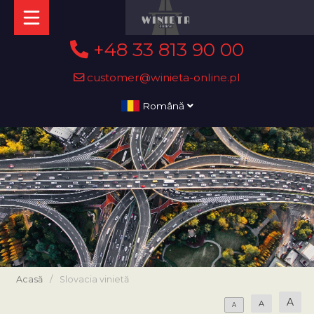
+48 33 813 90 00
customer@winieta-online.pl
Română
Acasă
/
Slovacia vinietă
A
A
A