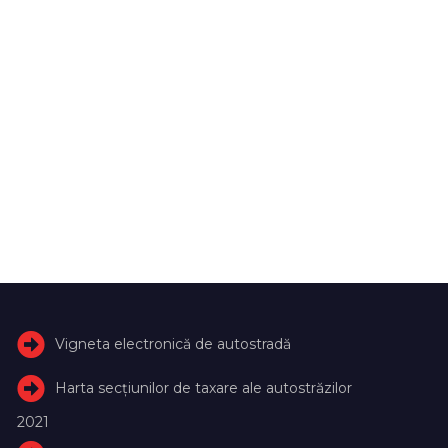
Vigneta electronică de autostradă
Harta secțiunilor de taxare ale autostrăzilor
2021