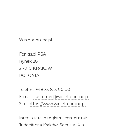
Winieta-online.pl
Feniqs.pl PSA
Rynek 28
31-010 KRAKÓW
POLONIA
Telefon: +48 33 813 90 00
E-mail:
customer@winieta-online.pl
Site:
https://www.winieta-online.pl
Inregistrata in registrul comertului:
Judecătoria Kraków, Secția a IX-a