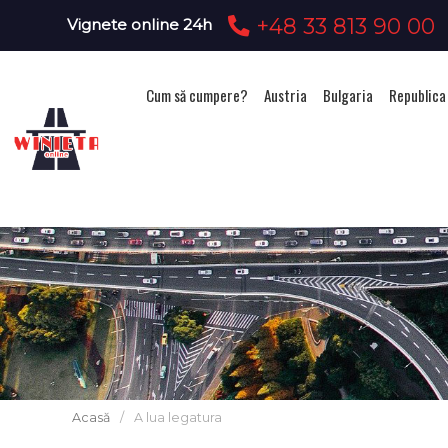
+48 33 813 90 00
Vignete online 24h
Cum să cumpere?
Austria
Bulgaria
Republica
Acasă
/
A lua legatura