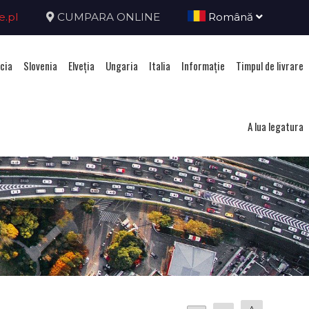
e.pl
CUMPARA ONLINE
Română
cia
Slovenia
Elveţia
Ungaria
Italia
Informație
Timpul de livrare
A lua legatura