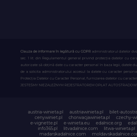
Clauza de informare în legătură cu GDPR
administratorul datelor dvs
sec. 1 lit. din Regulamentul general privind protecția datelor cu car
autorizate să obțină date cu caracter personal în baza legii, datele 
de a solicita administratorului accesul la datele cu caracter person
Protecția Datelor cu Caracter Personal, furnizarea datelor cu caracter 
JESTEŚMY NIEZALEŻNYM REJESTRATOREM OPŁAT AUTOSTRADO
austria-winieta.pl
austriawinieta.pl
bilet-autostr
cenywiniet.pl
chorwacjawinieta.pl
czechy-wi
e-vignette.pl
e-winieta.eu
edalnice.org
edal
info365.pl
litvadalnice.com
litwa-winieta.pl
madarskadalnice.com
moldavskadalnice.c