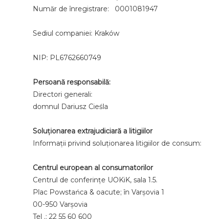
Număr de înregistrare: 0001081947
Sediul companiei: Kraków
NIP: PL6762660749
Persoană responsabilă:
Directori generali:
domnul Dariusz Cieśla
Soluționarea extrajudiciară a litigiilor
Informații privind soluționarea litigiilor de consum:
Centrul european al consumatorilor
Centrul de conferințe UOKiK, sala 1.5.
Plac Powstańca & oacute; în Varșovia 1
00-950 Varşovia
Tel .: 22 55 60 600