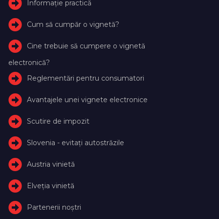
Informație practică
Cum să cumpăr o vignetă?
Cine trebuie să cumpere o vignetă
electronică?
Reglementări pentru consumatori
Avantajele unei vignete electronice
Scutire de impozit
Slovenia - evitați autostrăzile
Austria vinietă
Elveţia vinietă
Partenerii noștri