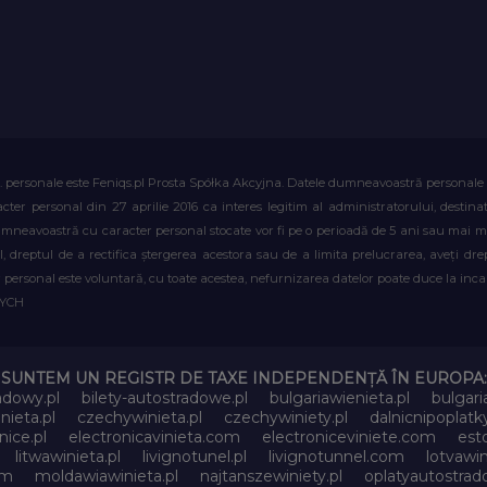
. personale este Feniqs.pl Prosta Spółka Akcyjna. Datele dumneavoastră personale vor 
acter personal din 27 aprilie 2016 ca interes legitim al administratorului, destin
dumneavoastră cu caracter personal stocate vor fi pe o perioadă de 5 ani sau mai mu
al, dreptul de a rectifica ștergerea acestora sau de a limita prelucrarea, aveți d
personal este voluntară, cu toate acestea, nefurnizarea datelor poate duce la incapa
WYCH
SUNTEM UN REGISTR DE TAXE INDEPENDENȚĂ ÎN EUROPA:
adowy.pl
bilety-autostradowe.pl
bulgariawienieta.pl
bulgari
nieta.pl
czechywinieta.pl
czechywiniety.pl
dalnicnipoplat
nice.pl
electronicavinieta.com
electroniceviniete.com
esto
litwawinieta.pl
livignotunel.pl
livignotunnel.com
lotvawin
om
moldawiawinieta.pl
najtanszewiniety.pl
oplatyautostrad