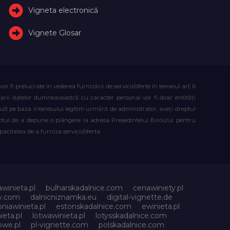
Vigneta electronică
Vignete Glosar
fi prelucrate în vederea furnizării de servicii/oferte în temeiul art. 6
atarii datelor dumneavoastră cu caracter personal vor fi doar entități
lt pe baza interesului legitim urmărit de administrator, aveți dreptul
reptul de a depune o plângere la adresa Președintelui Biroului pentru
citatea de a furniza servicii/oferta.
awinieta.pl
bulharskadalnice.com
cenawiniety.pl
ky.com
dalnicniznamka.eu
digital-vignette.de
niawinieta.pl
estonskadalnice.com
ewinieta.pl
ieta.pl
lotwawinieta.pl
lotysskadalnice.com
owe.pl
pl-vignette.com
polskadalnice.com