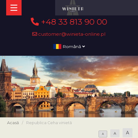
+48 33 813 90 00
customer@winieta-online.pl
Română
Acasă
/
Republica Ceha vinietă
A
A
A