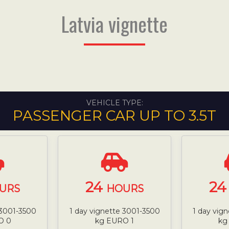
Latvia vignette
VEHICLE TYPE:
PASSENGER CAR UP TO 3.5T
24
2
URS
HOURS
 3001-3500
1 day vignette 3001-3500
1 day vig
O 0
kg EURO 1
kg