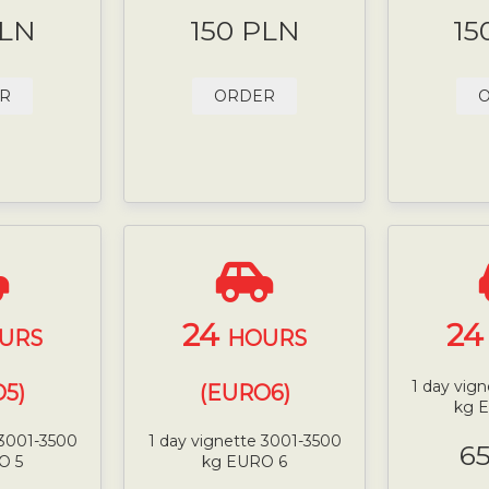
PLN
150 PLN
15
R
ORDER
24
2
URS
HOURS
1 day vig
5)
(EURO6)
kg 
 3001-3500
1 day vignette 3001-3500
6
O 5
kg EURO 6