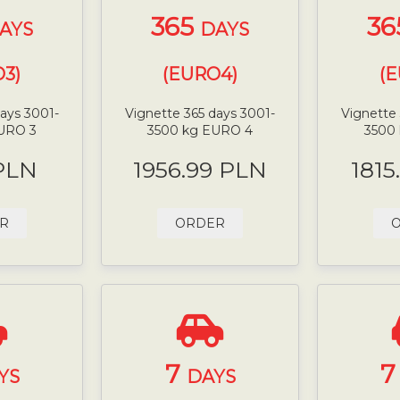
365
36
AYS
DAYS
3)
(EURO4)
(
days 3001-
Vignette 365 days 3001-
Vignette 
URO 3
3500 kg EURO 4
3500
PLN
1956.99 PLN
1815
R
ORDER
7
YS
DAYS