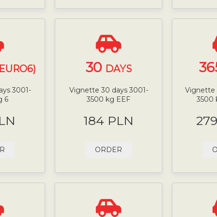
30
36
(EURO6)
DAYS
ays 3001-
Vignette 30 days 3001-
Vignette 
g 6
3500 kg EEF
3500
PLN
184 PLN
27
R
ORDER