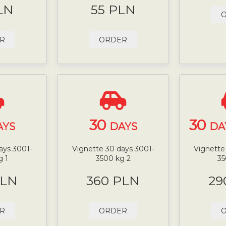
LN
55 PLN
R
ORDER
30
30
AYS
DAYS
DA
ays 3001-
Vignette 30 days 3001-
Vignette
g 1
3500 kg 2
35
PLN
360 PLN
29
R
ORDER