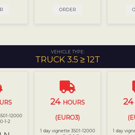
R
ORDER
VEHICLE TYPE:
TRUCK 3.5 ≥ 12T
24
2
URS
HOURS
 3501-12000
(EURO3)
(E
0-1-2
1 day vignette 3501-12000
1 day vign
PLN