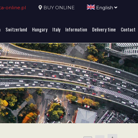
-online.pl
BUY ONLINE
English
a
Switzerland
Hungary
Italy
Information
Delivery time
Contact