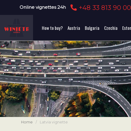
+48 33 813 90 0
Online vignettes 24h
How to buy?
Austria
Bulgaria
Czechia
Esto
Home
/
Latvia vignette