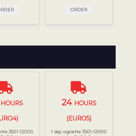
ORDER
ORDER
4
24
HOURS
HOURS
URO4)
(EURO5)
ette 3501-12000
1 day vignette 3501-12000