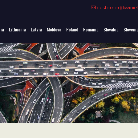
0
customer@winieta
nia
Lithuania
Latvia
Moldova
Poland
Romania
Slovakia
Sloveni