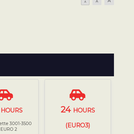
A
A
A
4
24
HOURS
HOURS
nette 3001-3500
(EURO3)
 EURO 2