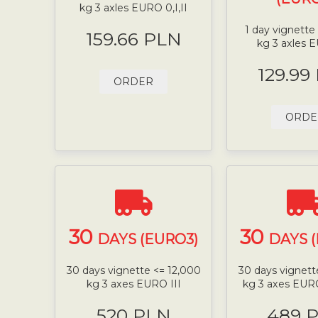
kg 3 axles EURO 0,I,II
1 day vignette
159.66 PLN
kg 3 axles E
129.99
ORDER
ORDE
30
30
DAYS (EURO3)
DAYS 
30 days vignette <= 12,000
30 days vignett
kg 3 axes EURO III
kg 3 axes EUR
520 PLN
489 