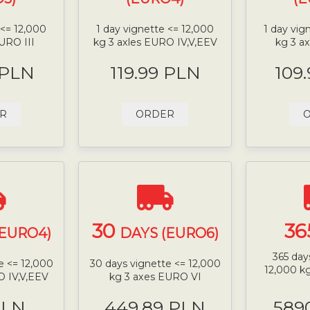
 <= 12,000
1 day vignette <= 12,000
1 day vig
URO III
kg 3 axles EURO IV,V,EEV
kg 3 a
 PLN
119.99 PLN
109
R
ORDER
30
36
(EURO4)
DAYS (EURO6)
365 day
e <= 12,000
30 days vignette <= 12,000
12,000 k
O IV,V,EEV
kg 3 axes EURO VI
PLN
449.89 PLN
589