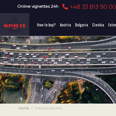
+48 33 813 90 0
Online vignettes 24h
How to buy?
Austria
Bulgaria
Czechia
Esto
Home
/
Estonia vignette