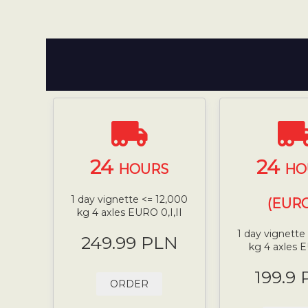
24
24
HOURS
HO
1 day vignette <= 12,000
(EURO
kg 4 axles EURO 0,I,II
1 day vignette
249.99 PLN
kg 4 axles 
199.9
ORDER