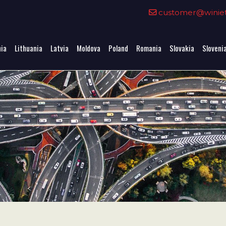
0
customer@winieta
nia
Lithuania
Latvia
Moldova
Poland
Romania
Slovakia
Sloveni