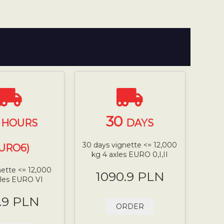
4
30
HOURS
DAYS
30 days vignette <= 12,000
EURO6)
kg 4 axles EURO 0,I,II
nette <= 12,000
1090.9 PLN
xles EURO VI
.9 PLN
ORDER