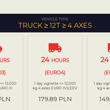
VEHICLE TYPE:
TRUCK ≥ 12T ≥ 4 AXES
24
2
URS
HOURS
3)
(EURO4)
(
 <= 12,000
1 day vignette <= 12,000
1 day vig
EURO III
kg 4 axles EURO IV,V,EEV
kg 4 a
 PLN
179.89 PLN
149