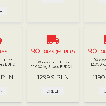
R
90
90
AYS
DAYS (EURO3)
DA
nette <=
90 days
90 days vignette <=
axes EURO
12,000 k
12,000 kg 3 axes EURO III
I
9 PLN
1299.9 PLN
1190
R
ORDER