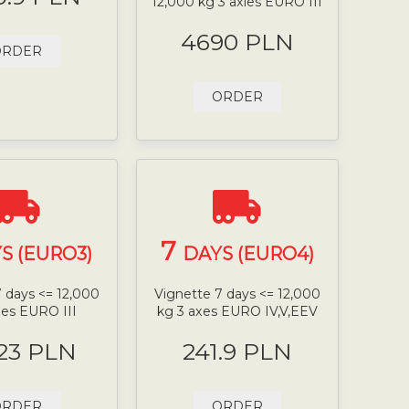
12,000 kg 3 axles EURO III
4690 PLN
ORDER
ORDER
7
S (EURO3)
DAYS (EURO4)
 days <= 12,000
Vignette 7 days <= 12,000
xes EURO III
kg 3 axes EURO IV,V,EEV
.23 PLN
241.9 PLN
ORDER
ORDER