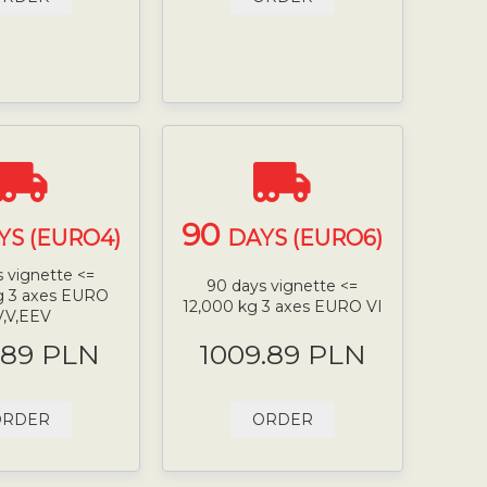
90
YS (EURO4)
DAYS (EURO6)
 vignette <=
90 days vignette <=
g 3 axes EURO
12,000 kg 3 axes EURO VI
V,V,EEV
.89 PLN
1009.89 PLN
ORDER
ORDER