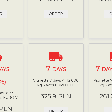
R
ORDER
7
7
AYS
DAYS
DAY
Vignette 7 days <= 12,000
Vignette 7
6)
kg 3 axes EURO 0,I,II
kg 3 a
nette <=
325.9 PLN
261
les EURO VI
 PLN
ORDER