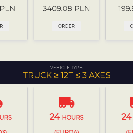
 PLN
3409.08 PLN
199
R
ORDER
VEHICLE TYPE:
TRUCK ≥ 12T ≤ 3 AXES
24
2
URS
HOURS
3)
(EURO4)
(