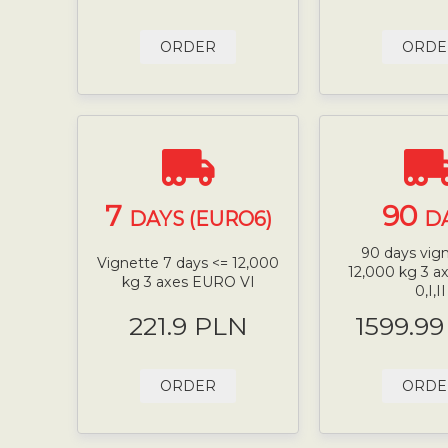
ORDER
ORDE
7
90
DAYS (EURO6)
D
90 days vig
Vignette 7 days <= 12,000
12,000 kg 3 
kg 3 axes EURO VI
0,I,II
221.9 PLN
1599.9
ORDER
ORDE