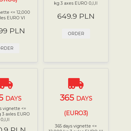
kg 3 axes EURO 0,I,II
nette <= 12,000
649.9 PLN
xles EURO VI
.99 PLN
ORDER
ORDER
5
365
DAYS
DAYS
s vignette <=
(EURO3)
g 3 axles EURO
0,I,II
365 days vignette <=
0.9 PLN