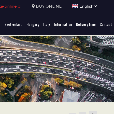
-online.pl
BUY ONLINE
English
a
Switzerland
Hungary
Italy
Information
Delivery time
Contact