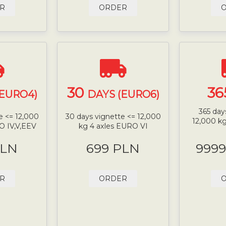
R
ORDER
30
36
(EURO4)
DAYS (EURO6)
365 day
e <= 12,000
30 days vignette <= 12,000
12,000 k
O IV,V,EEV
kg 4 axles EURO VI
PLN
699 PLN
9999
R
ORDER