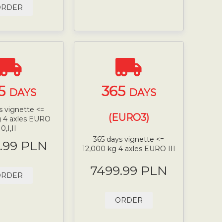
ORDER
5
365
DAYS
DAYS
s vignette <=
(EURO3)
g 4 axles EURO
0,I,II
365 days vignette <=
.99 PLN
12,000 kg 4 axles EURO III
7499.99 PLN
ORDER
ORDER