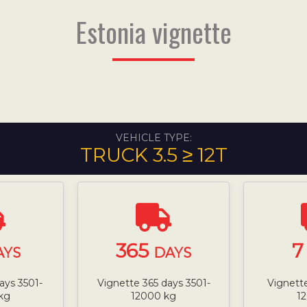
Estonia vignette
VEHICLE TYPE:
TRUCK 3.5 ≥ 12T
365
AYS
DAYS
ays 3501-
Vignette 365 days 3501-
Vignette
kg
12000 kg
1