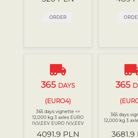
ORDER
ORDE
365
365
DAYS
D
(EURO4)
(EURO
365 days vignette <=
365 days vig
12,000 kg 3 axles EURO
12,000 kg 3 ax
IV,V,EEV EURO IV,V,EEV
4091.9 PLN
3681.9