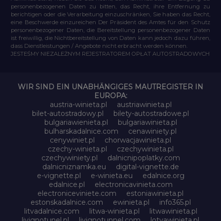
personenbezogenen Daten zu bitten, das Recht, ihre Entfernung zu
berichtigen oder die Verarbeitung einzuschränken, Sie haben das Recht,
eine Beschwerde einzureichen Der Präsident des Amtes für den Schutz
personenbezogener Daten, die Bereitstellung personenbezogener Daten
ist freiwillig, die Nichtbereitstellung von Daten kann jedoch dazu führen,
dass Dienstleistungen / Angebote nicht erbracht werden können.
JESTEŚMY NIEZALEŻNYM REJESTRATOREM OPŁAT AUTOSTRADOWYCH
WIR SIND EIN UNABHÄNGIGES MAUTREGISTER IN
EUROPA:
austria-winieta.pl
austriawinieta.pl
bilet-autostradowy.pl
bilety-autostradowe.pl
bulgariawienieta.pl
bulgariawinieta.pl
bulharskadalnice.com
cenawiniety.pl
cenywiniet.pl
chorwacjawinieta.pl
czechy-winieta.pl
czechywinieta.pl
czechywiniety.pl
dalnicnipoplatky.com
dalnicniznamka.eu
digital-vignette.de
e-vignette.pl
e-winieta.eu
edalnice.org
edalnice.pl
electronicavinieta.com
electroniceviniete.com
estoniawinieta.pl
estonskadalnice.com
ewinieta.pl
info365.pl
litvadalnice.com
litwa-winieta.pl
litwawinieta.pl
livignotunel.pl
livignotunnel.com
lotvawinieta.pl