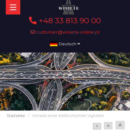
+48 33 813 90 00
customer@winieta-online.pl
Deutsch
Startseite
/
Vorteile einer elektronischen Vignette
A
A
A