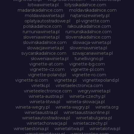
lotwawinieta.pl
lotysskadalnice.com
madarskadalnice.com
moldavskadalnice.com
moldawiawinieta.pl
najtanszewiniety.pl
oplatyautostradowe.pl
pl-vignette.com
polskadalnice.com
rakouskadalnice.com
rumuniawinieta.pl
rumunskadalnice.com
sloveniawinieta.pl
slovenskadalnice.com
slovinskadalnice.com
slowacja-winieta.pl
slowacjawinieta.pl
sloweniawinieta.pl
svycarskadalnice.com
szwajcariawinieta.pl
słoweniawinieta.pl
tunellivigno.pl
vignette-at.com
vignette-bg.com
vignette-cz.com
vignette-pl.com
vignette-poland.pl
vignette-ro.com
vignette-si.com
vignette.pl
vignettepoland.pl
vinetki.pl
vinietaelectronica.com
vinieteelectronice.com
wegrywinieta.pl
winieta-austria.pl
winieta-czechy.pl
winieta-litwa.pl
winieta-słowacja.pl
winieta-wegry.pl
winieta-węgry.pl
winieta.org
winietaaustria.pl
winietaaustriaonline.pl
winietaautostradowa.pl
winietabulgaria.pl
winietachorwacja.pl
winietaczechy.pl
winietaestonia.pl
winietalitwa.pl
winietalotwa.pl
winietamoldawia.pl
winietaonline.com