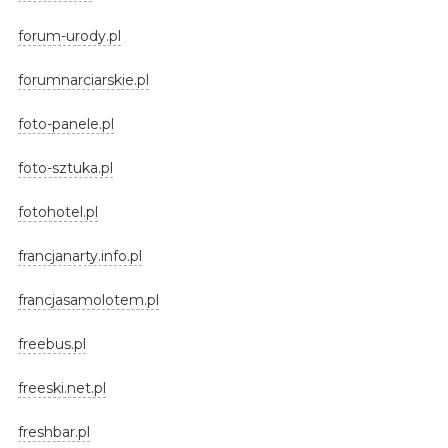
forum-urody.pl
forumnarciarskie.pl
foto-panele.pl
foto-sztuka.pl
fotohotel.pl
francjanarty.info.pl
francjasamolotem.pl
freebus.pl
freeski.net.pl
freshbar.pl