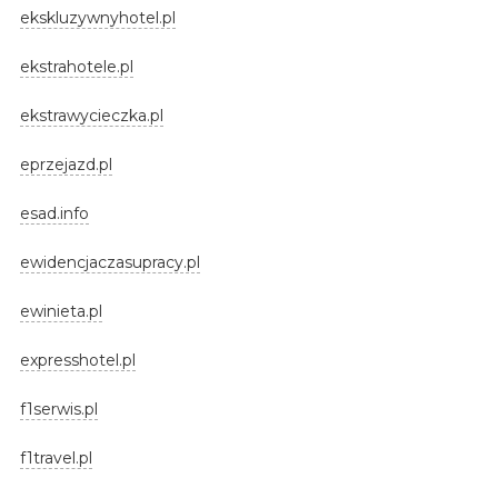
ekskluzywnyhotel.pl
ekstrahotele.pl
ekstrawycieczka.pl
eprzejazd.pl
esad.info
ewidencjaczasupracy.pl
ewinieta.pl
expresshotel.pl
f1serwis.pl
f1travel.pl