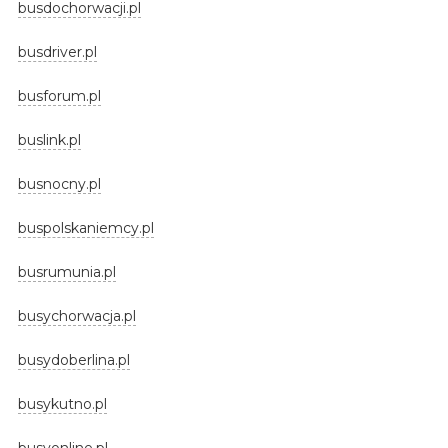
busdochorwacji.pl
busdriver.pl
busforum.pl
buslink.pl
busnocny.pl
buspolskaniemcy.pl
busrumunia.pl
busychorwacja.pl
busydoberlina.pl
busykutno.pl
busyonline.pl