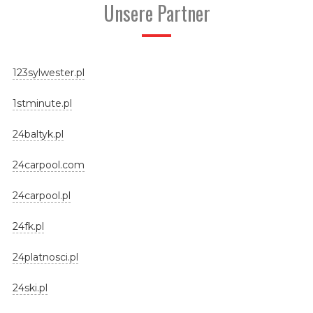
Unsere Partner
123sylwester.pl
1stminute.pl
24baltyk.pl
24carpool.com
24carpool.pl
24fk.pl
24platnosci.pl
24ski.pl