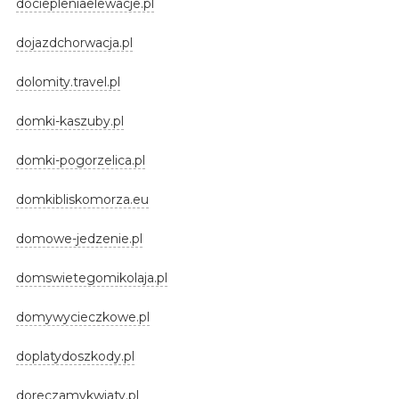
dociepleniaelewacje.pl
dojazdchorwacja.pl
dolomity.travel.pl
domki-kaszuby.pl
domki-pogorzelica.pl
domkibliskomorza.eu
domowe-jedzenie.pl
domswietegomikolaja.pl
domywycieczkowe.pl
doplatydoszkody.pl
doreczamykwiaty.pl