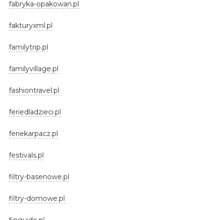
fabryka-opakowan.pl
fakturyxml.pl
familytrip.pl
familyvillage.pl
fashiontravel.pl
feriedladzieci.pl
feriekarpacz.pl
festivals.pl
filtry-basenowe.pl
filtry-domowe.pl
finguide.pl