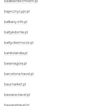
badkleinkirchheim.pl
bajecznycypr.pl
balkany.info.pl
baltykdomki.pl
bałtyckiemorze.pl
bankolandia.pl
baraniagora.pl
barcelona.travel.pl
baumarket.pl
bawaria.travel.pl
bawariatravel.pl