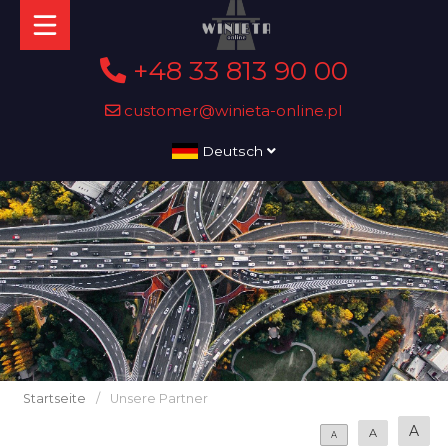
+48 33 813 90 00
customer@winieta-online.pl
Deutsch
Startseite
/
Unsere Partner
A
A
A