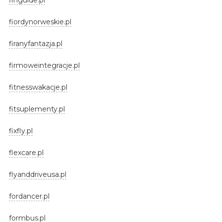
fiordynorweskie.pl
firanyfantazja.pl
firmoweintegracje.pl
fitnesswakacje.pl
fitsuplementy.pl
fixfly.pl
flexcare.pl
flyanddriveusa.pl
fordancer.pl
formbus.pl