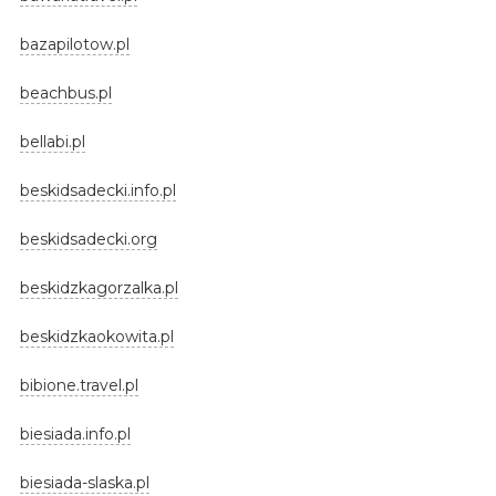
bazapilotow.pl
beachbus.pl
bellabi.pl
beskidsadecki.info.pl
beskidsadecki.org
beskidzkagorzalka.pl
beskidzkaokowita.pl
bibione.travel.pl
biesiada.info.pl
biesiada-slaska.pl