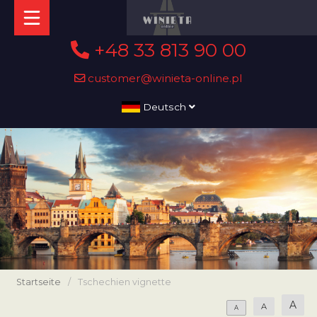
+48 33 813 90 00
customer@winieta-online.pl
Deutsch
Startseite
/
Tschechien vignette
A
A
A