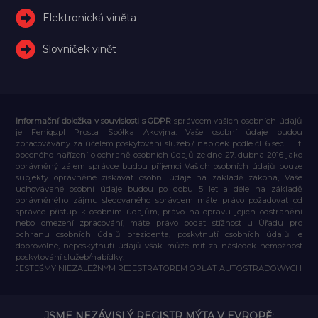
Elektronická viněta
Slovníček vinět
Informační doložka v souvislosti s GDPR
správcem vašich osobních údajů
je Feniqs.pl Prosta Spółka Akcyjna. Vaše osobní údaje budou
zpracovávány za účelem poskytování služeb / nabídek podle čl. 6 sec. 1 lit.
obecného nařízení o ochraně osobních údajů ze dne 27. dubna 2016 jako
oprávněný zájem správce budou příjemci Vašich osobních údajů pouze
subjekty oprávněné získávat osobní údaje na základě zákona, Vaše
uchovávané osobní údaje budou po dobu 5 let a déle na základě
oprávněného zájmu sledovaného správcem máte právo požadovat od
správce přístup k osobním údajům, právo na opravu jejich odstranění
nebo omezení zpracování, máte právo podat stížnost u Úřadu pro
ochranu osobních údajů prezidenta, poskytnutí osobních údajů je
dobrovolné, neposkytnutí údajů však může mít za následek nemožnost
poskytování služeb/nabídky.
JESTEŚMY NIEZALEŻNYM REJESTRATOREM OPŁAT AUTOSTRADOWYCH
JSME NEZÁVISLÝ REGISTR MÝTA V EVROPĚ: