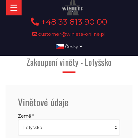
+48 33 813 90 00
customer@winieta-online.pl
Česky
Zakoupení viněty - Lotyšsko
Vinětové údaje
Země *