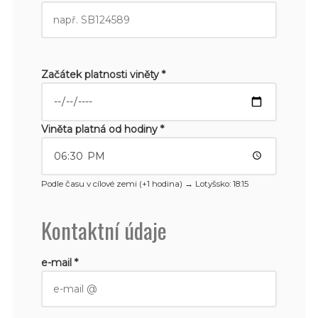
Začátek platnosti viněty *
Viněta platná od hodiny *
Podle času v cílové zemi (+1 hodina) →
Lotyšsko
: 18:15
Kontaktní údaje
e-mail *