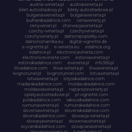
austria-winieta.pl
austriawinieta.pl
bilet-autostradowy.pl
bilety-autostradowe.pl
bulgariawienieta.pl
bulgariawinieta.pl
bulharskadalnice.com
cenawiniety.pl
cenywiniet.pl
chorwacjawinieta.pl
czechy-winieta.pl
czechywinieta.pl
czechywiniety.pl
dalnicnipoplatky.com
dalnicniznamka.eu
digital-vignette.de
e-vignette.pl
e-winieta.eu
edalnice.org
edalnice.pl
electronicavinieta.com
electroniceviniete.com
estoniawinieta.pl
estonskadalnice.com
ewinieta.pl
info365.pl
litvadalnice.com
litwa-winieta.pl
litwawinieta.pl
livignotunel.pl
livignotunnel.com
lotvawinieta.pl
lotwawinieta.pl
lotysskadalnice.com
madarskadalnice.com
moldavskadalnice.com
moldawiawinieta.pl
najtanszewiniety.pl
oplatyautostradowe.pl
pl-vignette.com
polskadalnice.com
rakouskadalnice.com
rumuniawinieta.pl
rumunskadalnice.com
sloveniawinieta.pl
slovenskadalnice.com
slovinskadalnice.com
slowacja-winieta.pl
slowacjawinieta.pl
sloweniawinieta.pl
svycarskadalnice.com
szwajcariawinieta.pl
słoweniawinieta.pl
tunellivigno.pl