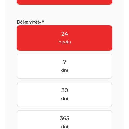
Délka viněty *
24
hodin
7
dní
30
dní
365
dní