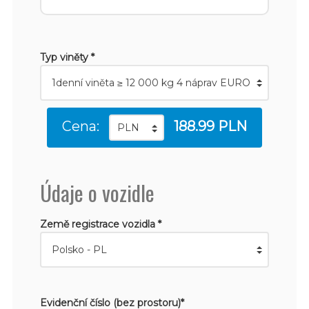
Typ viněty *
Cena:
188.99 PLN
Údaje o vozidle
Země registrace vozidla *
Evidenční číslo (bez prostoru)*