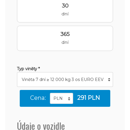
30
dní
365
dní
Typ viněty *
Cena:
291 PLN
Údaje o vozidle