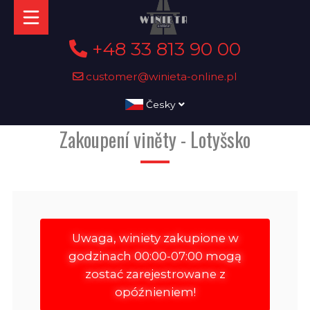
+48 33 813 90 00
customer@winieta-online.pl
Česky
Zakoupení viněty - Lotyšsko
Uwaga, winiety zakupione w
godzinach 00:00-07:00 mogą
zostać zarejestrowane z
opóźnieniem!