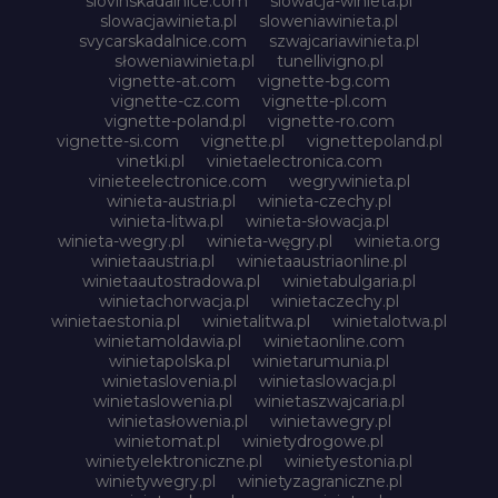
slovinskadalnice.com
slowacja-winieta.pl
slowacjawinieta.pl
sloweniawinieta.pl
svycarskadalnice.com
szwajcariawinieta.pl
słoweniawinieta.pl
tunellivigno.pl
vignette-at.com
vignette-bg.com
vignette-cz.com
vignette-pl.com
vignette-poland.pl
vignette-ro.com
vignette-si.com
vignette.pl
vignettepoland.pl
vinetki.pl
vinietaelectronica.com
vinieteelectronice.com
wegrywinieta.pl
winieta-austria.pl
winieta-czechy.pl
winieta-litwa.pl
winieta-słowacja.pl
winieta-wegry.pl
winieta-węgry.pl
winieta.org
winietaaustria.pl
winietaaustriaonline.pl
winietaautostradowa.pl
winietabulgaria.pl
winietachorwacja.pl
winietaczechy.pl
winietaestonia.pl
winietalitwa.pl
winietalotwa.pl
winietamoldawia.pl
winietaonline.com
winietapolska.pl
winietarumunia.pl
winietaslovenia.pl
winietaslowacja.pl
winietaslowenia.pl
winietaszwajcaria.pl
winietasłowenia.pl
winietawegry.pl
winietomat.pl
winietydrogowe.pl
winietyelektroniczne.pl
winietyestonia.pl
winietywegry.pl
winietyzagraniczne.pl