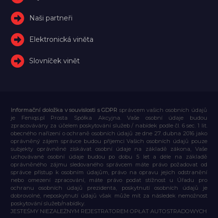
Naši partneři
Elektronická viněta
Slovníček vinět
Informační doložka v souvislosti s GDPR
správcem vašich osobních údajů
je Feniqs.pl Prosta Spółka Akcyjna. Vaše osobní údaje budou
zpracovávány za účelem poskytování služeb / nabídek podle čl. 6 sec. 1 lit.
obecného nařízení o ochraně osobních údajů ze dne 27. dubna 2016 jako
oprávněný zájem správce budou příjemci Vašich osobních údajů pouze
subjekty oprávněné získávat osobní údaje na základě zákona, Vaše
uchovávané osobní údaje budou po dobu 5 let a déle na základě
oprávněného zájmu sledovaného správcem máte právo požadovat od
správce přístup k osobním údajům, právo na opravu jejich odstranění
nebo omezení zpracování, máte právo podat stížnost u Úřadu pro
ochranu osobních údajů prezidenta, poskytnutí osobních údajů je
dobrovolné, neposkytnutí údajů však může mít za následek nemožnost
poskytování služeb/nabídky.
JESTEŚMY NIEZALEŻNYM REJESTRATOREM OPŁAT AUTOSTRADOWYCH