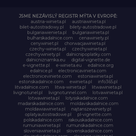
JSME NEZÁVISLÝ REGISTR MÝTA V EVROPĚ:
austria-winieta.pl
austriawinieta.pl
bilet-autostradowy.pl
bilety-autostradowe.pl
bulgariawienieta.pl
bulgariawinieta.pl
bulharskadalnice.com
cenawiniety.pl
cenywiniet.pl
chorwacjawinieta.pl
czechy-winieta.pl
czechywinieta.pl
czechywiniety.pl
dalnicnipoplatky.com
dalnicniznamka.eu
digital-vignette.de
e-vignette.pl
e-winieta.eu
edalnice.org
edalnice.pl
electronicavinieta.com
electroniceviniete.com
estoniawinieta.pl
estonskadalnice.com
ewinieta.pl
info365.pl
litvadalnice.com
litwa-winieta.pl
litwawinieta.pl
livignotunel.pl
livignotunnel.com
lotvawinieta.pl
lotwawinieta.pl
lotysskadalnice.com
madarskadalnice.com
moldavskadalnice.com
moldawiawinieta.pl
najtanszewiniety.pl
oplatyautostradowe.pl
pl-vignette.com
polskadalnice.com
rakouskadalnice.com
rumuniawinieta.pl
rumunskadalnice.com
sloveniawinieta.pl
slovenskadalnice.com