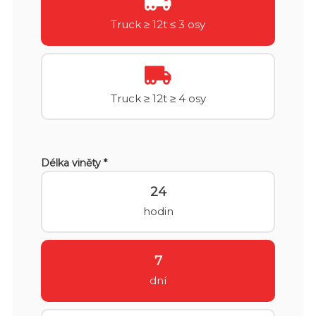
Truck ≥ 12t ≤ 3 osy
Truck ≥ 12t ≥ 4 osy
Délka viněty *
24
hodin
7
dní