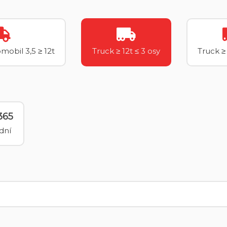
mobil 3,5 ≥ 12t
Truck ≥ 12t ≤ 3 osy
Truck ≥ 
365
dní