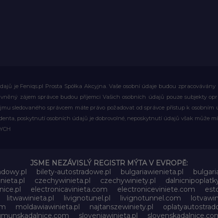
ajů je Feniqs.pl Prosta Spółka Akcyjna. Vaše osobní údaje budou zpracovávány za 
rávněný zájem správce budou příjemci Vašich osobních údajů pouze subjekty op
ájmu sledovaného správcem máte právo požadovat od správce přístup k osobním ú
denta, poskytnutí osobních údajů je dobrovolné, neposkytnutí údajů však může mí
WYCH
JSME NEZÁVISLÝ REGISTR MÝTA V EVROPĚ:
adowy.pl
bilety-autostradowe.pl
bulgariawienieta.pl
bulgari
nieta.pl
czechywinieta.pl
czechywiniety.pl
dalnicnipoplat
nice.pl
electronicavinieta.com
electroniceviniete.com
esto
litwawinieta.pl
livignotunel.pl
livignotunnel.com
lotvawin
om
moldawiawinieta.pl
najtanszewiniety.pl
oplatyautostrad
umunskadalnice.com
sloveniawinieta.pl
slovenskadalnice.co