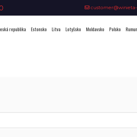
0
customer@winieta-o
eská republika
Estonsko
Litva
Lotyšsko
Moldavsko
Polsko
Rumun
Zakoupení viněty - Lotyšsko