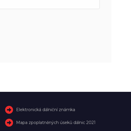
Elektronická dálniční známka
Mapa zpoplatněných úseků dálnic 2021