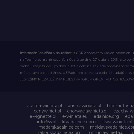
Informační doložka v souvislosti s GDPR
správcem vašich osobních úd
nařízení o ochraně osobních údajů ze dne 27. dubna 2016 jako op
osobní údaje budou po dobu 5 let a déle na základě oprávněného z
máte právo podat stížnost u Úřadu pro ochranu osobních údajů prezi
JESTEŚMY NIEZALEŻNYM REJESTRATOREM OPŁAT AUTOSTRADO
austria-winieta.pl
austriawinieta.pl
bilet-autostr
cenywiniet.pl
chorwacjawinieta.pl
czechy-wi
e-vignette.pl
e-winieta.eu
edalnice.org
edal
info365.pl
litvadalnice.com
litwa-winieta.pl
madarskadalnice.com
moldavskadalnice.c
rakouskadalnice.com
rumuniawinieta.pl
r