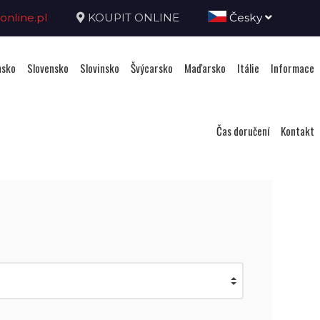
nline.pl
KOUPIT ONLINE
Česky
sko
Slovensko
Slovinsko
Švýcarsko
Maďarsko
Itálie
Informace
Čas doručení
Kontakt