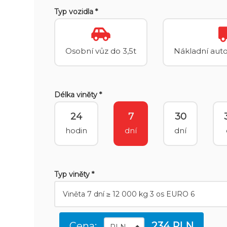
Typ vozidla *
Osobní vůz do 3,5t
Nákladní auto
Délka viněty *
24
7
30
hodin
dní
dní
Typ viněty *
Cena:
234 PLN