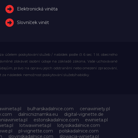
Elektronická viněta
Slovníček vinět
účelem poskytování služeb / nabídek podle čl. 6 sec. 1 lit. obecného
rávněné získávat osobní údaje na základě zákona, Vaše uchovávané
dajům, právo na opravu jejich odstranění nebo omezení zpracování,
t za následek nemožnost poskytování služeb/nabídky.
awinieta.pl
bulharskadalnice.com
cenawiniety.pl
ky.com
dalnicniznamka.eu
digital-vignette.de
niawinieta.pl
estonskadalnice.com
ewinieta.pl
ieta.pl
lotwawinieta.pl
lotysskadalnice.com
owe.pl
pl-vignette.com
polskadalnice.com
m
slovinskadalnice.com
slowacja-winieta.pl