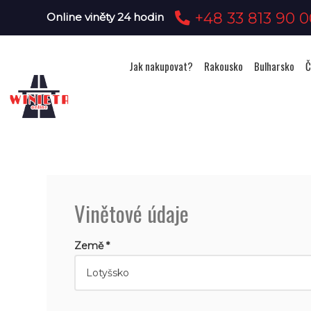
+48 33 813 90 0
Online viněty 24 hodin
Jak nakupovat?
Rakousko
Bulharsko
Č
Vinětové údaje
Země *