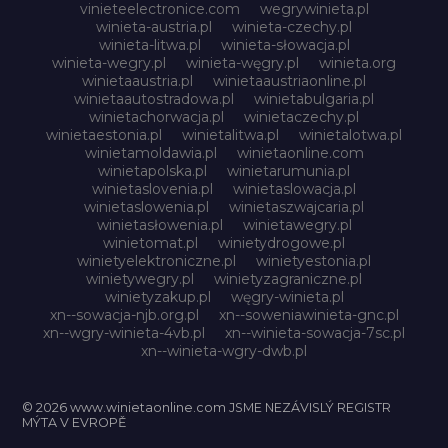
vinieteelectronice.com
wegrywinieta.pl
winieta-austria.pl
winieta-czechy.pl
winieta-litwa.pl
winieta-słowacja.pl
winieta-wegry.pl
winieta-węgry.pl
winieta.org
winietaaustria.pl
winietaaustriaonline.pl
winietaautostradowa.pl
winietabulgaria.pl
winietachorwacja.pl
winietaczechy.pl
winietaestonia.pl
winietalitwa.pl
winietalotwa.pl
winietamoldawia.pl
winietaonline.com
winietapolska.pl
winietarumunia.pl
winietaslovenia.pl
winietaslowacja.pl
winietaslowenia.pl
winietaszwajcaria.pl
winietasłowenia.pl
winietawegry.pl
winietomat.pl
winietydrogowe.pl
winietyelektroniczne.pl
winietyestonia.pl
winietywegry.pl
winietyzagraniczne.pl
winietyzakup.pl
węgry-winieta.pl
xn--sowacja-njb.org.pl
xn--soweniawinieta-gnc.pl
xn--wgry-winieta-4vb.pl
xn--winieta-sowacja-7sc.pl
xn--winieta-wgry-dwb.pl
© 2026 www.winietaonline.com JSME NEZÁVISLÝ REGISTR
MÝTA V EVROPĚ