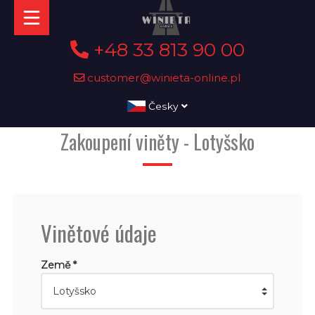
+48 33 813 90 00
customer@winieta-online.pl
Česky
Zakoupení viněty - Lotyšsko
Vinětové údaje
Země *