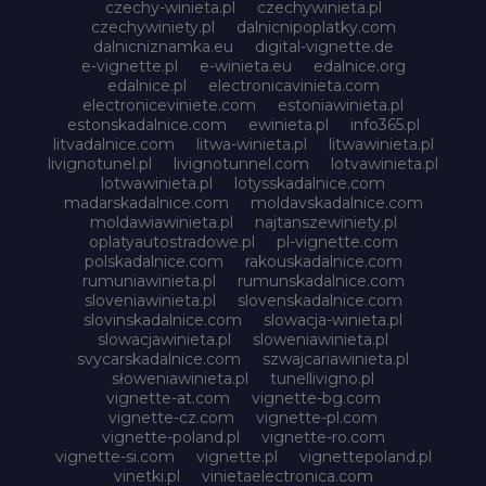
czechy-winieta.pl
czechywinieta.pl
czechywiniety.pl
dalnicnipoplatky.com
dalnicniznamka.eu
digital-vignette.de
e-vignette.pl
e-winieta.eu
edalnice.org
edalnice.pl
electronicavinieta.com
electroniceviniete.com
estoniawinieta.pl
estonskadalnice.com
ewinieta.pl
info365.pl
litvadalnice.com
litwa-winieta.pl
litwawinieta.pl
livignotunel.pl
livignotunnel.com
lotvawinieta.pl
lotwawinieta.pl
lotysskadalnice.com
madarskadalnice.com
moldavskadalnice.com
moldawiawinieta.pl
najtanszewiniety.pl
oplatyautostradowe.pl
pl-vignette.com
polskadalnice.com
rakouskadalnice.com
rumuniawinieta.pl
rumunskadalnice.com
sloveniawinieta.pl
slovenskadalnice.com
slovinskadalnice.com
slowacja-winieta.pl
slowacjawinieta.pl
sloweniawinieta.pl
svycarskadalnice.com
szwajcariawinieta.pl
słoweniawinieta.pl
tunellivigno.pl
vignette-at.com
vignette-bg.com
vignette-cz.com
vignette-pl.com
vignette-poland.pl
vignette-ro.com
vignette-si.com
vignette.pl
vignettepoland.pl
vinetki.pl
vinietaelectronica.com