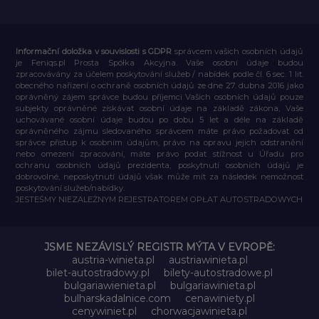
Informační doložka v souvislosti s GDPR
správcem vašich osobních údajů
je Feniqs.pl Prosta Spółka Akcyjna. Vaše osobní údaje budou
zpracovávány za účelem poskytování služeb / nabídek podle čl. 6 sec. 1 lit.
obecného nařízení o ochraně osobních údajů ze dne 27. dubna 2016 jako
oprávněný zájem správce budou příjemci Vašich osobních údajů pouze
subjekty oprávněné získávat osobní údaje na základě zákona, Vaše
uchovávané osobní údaje budou po dobu 5 let a déle na základě
oprávněného zájmu sledovaného správcem máte právo požadovat od
správce přístup k osobním údajům, právo na opravu jejich odstranění
nebo omezení zpracování, máte právo podat stížnost u Úřadu pro
ochranu osobních údajů prezidenta, poskytnutí osobních údajů je
dobrovolné, neposkytnutí údajů však může mít za následek nemožnost
poskytování služeb/nabídky.
JESTEŚMY NIEZALEŻNYM REJESTRATOREM OPŁAT AUTOSTRADOWYCH
JSME NEZÁVISLÝ REGISTR MÝTA V EVROPĚ:
austria-winieta.pl
austriawinieta.pl
bilet-autostradowy.pl
bilety-autostradowe.pl
bulgariawienieta.pl
bulgariawinieta.pl
bulharskadalnice.com
cenawiniety.pl
cenywiniet.pl
chorwacjawinieta.pl