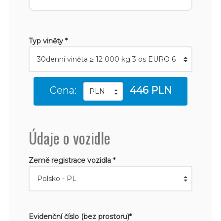
Typ viněty *
Cena:
446 PLN
Údaje o vozidle
Země registrace vozidla *
Evidenční číslo (bez prostoru)*