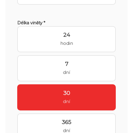
Délka viněty *
24
hodin
7
dní
30
dní
365
dní