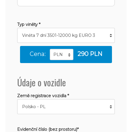
Typ viněty *
Cena:
290 PLN
Údaje o vozidle
Země registrace vozidla *
Evidenční číslo (bez prostoru)*