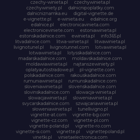
czechy-winieta.pl
czechywinieta.pl
czechywiniety.pl
dalnicnipoplatky.com
dalnicniznamka.eu
digital-vignette.de
e-vignette.pl
e-winieta.eu
edalnice.org
edalnice.pl
electronicavinieta.com
electroniceviniete.com
estoniawinieta.pl
estonskadalnice.com
ewinieta.pl
info365.pl
litvadalnice.com
litwa-winieta.pl
litwawinieta.pl
livignotunel.pl
livignotunnel.com
lotvawinieta.pl
lotwawinieta.pl
lotysskadalnice.com
madarskadalnice.com
moldavskadalnice.com
moldawiawinieta.pl
najtanszewiniety.pl
oplatyautostradowe.pl
pl-vignette.com
polskadalnice.com
rakouskadalnice.com
rumuniawinieta.pl
rumunskadalnice.com
sloveniawinieta.pl
slovenskadalnice.com
slovinskadalnice.com
slowacja-winieta.pl
slowacjawinieta.pl
sloweniawinieta.pl
svycarskadalnice.com
szwajcariawinieta.pl
słoweniawinieta.pl
tunellivigno.pl
vignette-at.com
vignette-bg.com
vignette-cz.com
vignette-pl.com
vignette-poland.pl
vignette-ro.com
vignette-si.com
vignette.pl
vignettepoland.pl
vinetki.pl
vinietaelectronica.com