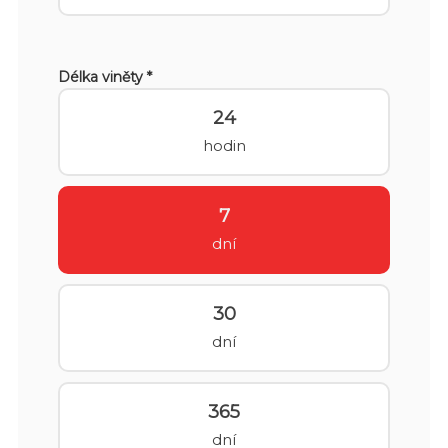
Délka viněty *
24
hodin
7
dní
30
dní
365
dní