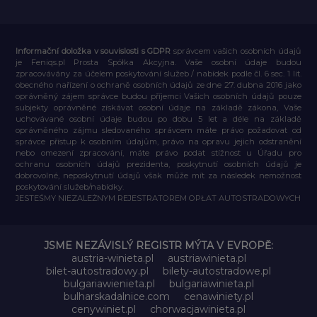
Informační doložka v souvislosti s GDPR
správcem vašich osobních údajů
je Feniqs.pl Prosta Spółka Akcyjna. Vaše osobní údaje budou
zpracovávány za účelem poskytování služeb / nabídek podle čl. 6 sec. 1 lit.
obecného nařízení o ochraně osobních údajů ze dne 27. dubna 2016 jako
oprávněný zájem správce budou příjemci Vašich osobních údajů pouze
subjekty oprávněné získávat osobní údaje na základě zákona, Vaše
uchovávané osobní údaje budou po dobu 5 let a déle na základě
oprávněného zájmu sledovaného správcem máte právo požadovat od
správce přístup k osobním údajům, právo na opravu jejich odstranění
nebo omezení zpracování, máte právo podat stížnost u Úřadu pro
ochranu osobních údajů prezidenta, poskytnutí osobních údajů je
dobrovolné, neposkytnutí údajů však může mít za následek nemožnost
poskytování služeb/nabídky.
JESTEŚMY NIEZALEŻNYM REJESTRATOREM OPŁAT AUTOSTRADOWYCH
JSME NEZÁVISLÝ REGISTR MÝTA V EVROPĚ:
austria-winieta.pl
austriawinieta.pl
bilet-autostradowy.pl
bilety-autostradowe.pl
bulgariawienieta.pl
bulgariawinieta.pl
bulharskadalnice.com
cenawiniety.pl
cenywiniet.pl
chorwacjawinieta.pl