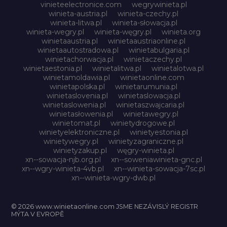
vinieteelectronice.com
wegrywinieta.pl
winieta-austria.pl
winieta-czechy.pl
winieta-litwa.pl
winieta-słowacja.pl
winieta-wegry.pl
winieta-węgry.pl
winieta.org
winietaaustria.pl
winietaaustriaonline.pl
winietaautostradowa.pl
winietabulgaria.pl
winietachorwacja.pl
winietaczechy.pl
winietaestonia.pl
winietalitwa.pl
winietalotwa.pl
winietamoldawia.pl
winietaonline.com
winietapolska.pl
winietarumunia.pl
winietaslovenia.pl
winietaslowacja.pl
winietaslowenia.pl
winietaszwajcaria.pl
winietasłowenia.pl
winietawegry.pl
winietomat.pl
winietydrogowe.pl
winietyelektroniczne.pl
winietyestonia.pl
winietywegry.pl
winietyzagraniczne.pl
winietyzakup.pl
węgry-winieta.pl
xn--sowacja-njb.org.pl
xn--soweniawinieta-gnc.pl
xn--wgry-winieta-4vb.pl
xn--winieta-sowacja-7sc.pl
xn--winieta-wgry-dwb.pl
© 2026 www.winietaonline.com JSME NEZÁVISLÝ REGISTR
MÝTA V EVROPĚ