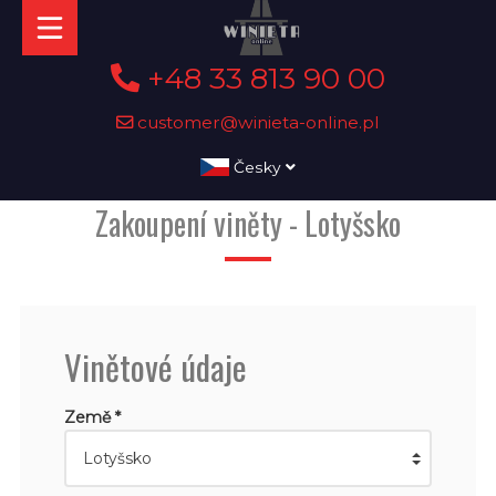
+48 33 813 90 00
customer@winieta-online.pl
Česky
Zakoupení viněty - Lotyšsko
Vinětové údaje
Země *