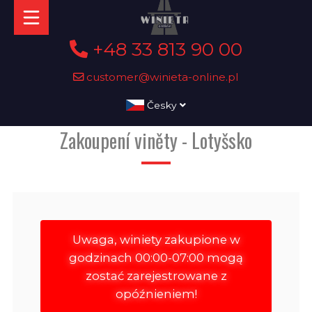
+48 33 813 90 00
customer@winieta-online.pl
Česky
Zakoupení viněty - Lotyšsko
Uwaga, winiety zakupione w
godzinach 00:00-07:00 mogą
zostać zarejestrowane z
opóźnieniem!