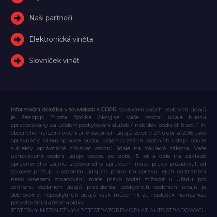
Naši partneři
Elektronická viněta
Slovníček vinět
Informační doložka v souvislosti s GDPR
správcem vašich osobních údajů
je Feniqs.pl Prosta Spółka Akcyjna. Vaše osobní údaje budou
zpracovávány za účelem poskytování služeb / nabídek podle čl. 6 sec. 1 lit.
obecného nařízení o ochraně osobních údajů ze dne 27. dubna 2016 jako
oprávněný zájem správce budou příjemci Vašich osobních údajů pouze
subjekty oprávněné získávat osobní údaje na základě zákona, Vaše
uchovávané osobní údaje budou po dobu 5 let a déle na základě
oprávněného zájmu sledovaného správcem máte právo požadovat od
správce přístup k osobním údajům, právo na opravu jejich odstranění
nebo omezení zpracování, máte právo podat stížnost u Úřadu pro
ochranu osobních údajů prezidenta, poskytnutí osobních údajů je
dobrovolné, neposkytnutí údajů však může mít za následek nemožnost
poskytování služeb/nabídky.
JESTEŚMY NIEZALEŻNYM REJESTRATOREM OPŁAT AUTOSTRADOWYCH