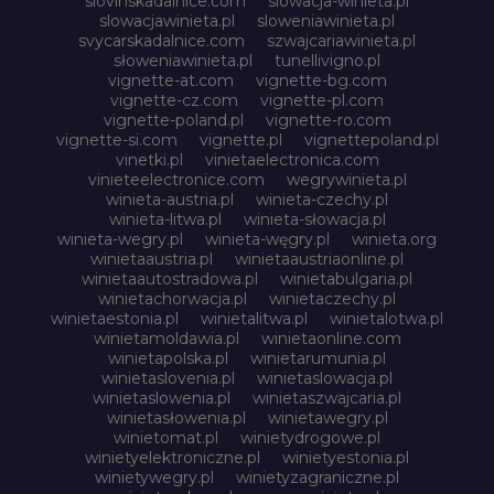
slovinskadalnice.com
slowacja-winieta.pl
slowacjawinieta.pl
sloweniawinieta.pl
svycarskadalnice.com
szwajcariawinieta.pl
słoweniawinieta.pl
tunellivigno.pl
vignette-at.com
vignette-bg.com
vignette-cz.com
vignette-pl.com
vignette-poland.pl
vignette-ro.com
vignette-si.com
vignette.pl
vignettepoland.pl
vinetki.pl
vinietaelectronica.com
vinieteelectronice.com
wegrywinieta.pl
winieta-austria.pl
winieta-czechy.pl
winieta-litwa.pl
winieta-słowacja.pl
winieta-wegry.pl
winieta-węgry.pl
winieta.org
winietaaustria.pl
winietaaustriaonline.pl
winietaautostradowa.pl
winietabulgaria.pl
winietachorwacja.pl
winietaczechy.pl
winietaestonia.pl
winietalitwa.pl
winietalotwa.pl
winietamoldawia.pl
winietaonline.com
winietapolska.pl
winietarumunia.pl
winietaslovenia.pl
winietaslowacja.pl
winietaslowenia.pl
winietaszwajcaria.pl
winietasłowenia.pl
winietawegry.pl
winietomat.pl
winietydrogowe.pl
winietyelektroniczne.pl
winietyestonia.pl
winietywegry.pl
winietyzagraniczne.pl