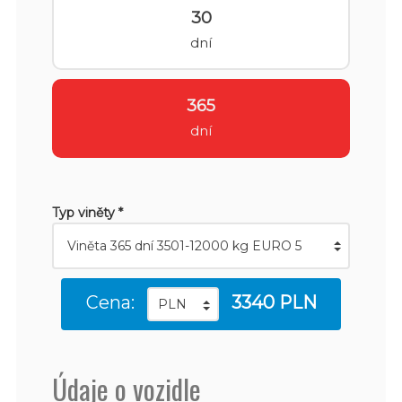
30
dní
365
dní
Typ viněty *
Cena:
3340 PLN
Údaje o vozidle