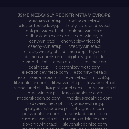
JSME NEZÁVISLÝ REGISTR MÝTA V EVROPĚ:
austria-winieta.pl
austriawinieta.pl
bilet-autostradowy.pl
bilety-autostradowe.pl
bulgariawienieta.pl
bulgariawinieta.pl
bulharskadalnice.com
cenawiniety.pl
cenywiniet.pl
chorwacjawinieta.pl
czechy-winieta.pl
czechywinieta.pl
czechywiniety.pl
dalnicnipoplatky.com
dalnicniznamka.eu
digital-vignette.de
e-vignette.pl
e-winieta.eu
edalnice.org
edalnice.pl
electronicavinieta.com
electroniceviniete.com
estoniawinieta.pl
estonskadalnice.com
ewinieta.pl
info365.pl
litvadalnice.com
litwa-winieta.pl
litwawinieta.pl
livignotunel.pl
livignotunnel.com
lotvawinieta.pl
lotwawinieta.pl
lotysskadalnice.com
madarskadalnice.com
moldavskadalnice.com
moldawiawinieta.pl
najtanszewiniety.pl
oplatyautostradowe.pl
pl-vignette.com
polskadalnice.com
rakouskadalnice.com
rumuniawinieta.pl
rumunskadalnice.com
sloveniawinieta.pl
slovenskadalnice.com