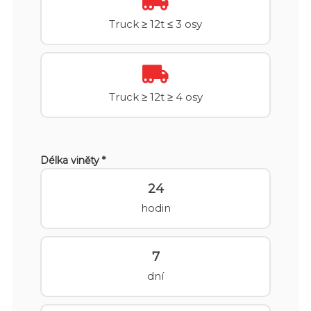
Truck ≥ 12t ≤ 3 osy
Truck ≥ 12t ≥ 4 osy
Délka viněty *
24
hodin
7
dní