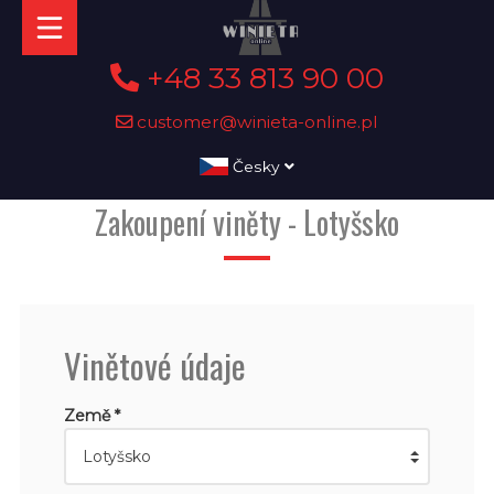
+48 33 813 90 00
customer@winieta-online.pl
Česky
Zakoupení viněty - Lotyšsko
Vinětové údaje
Země *