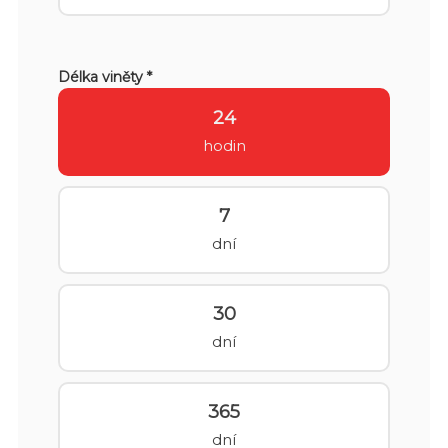
Délka viněty *
24
hodin
7
dní
30
dní
365
dní