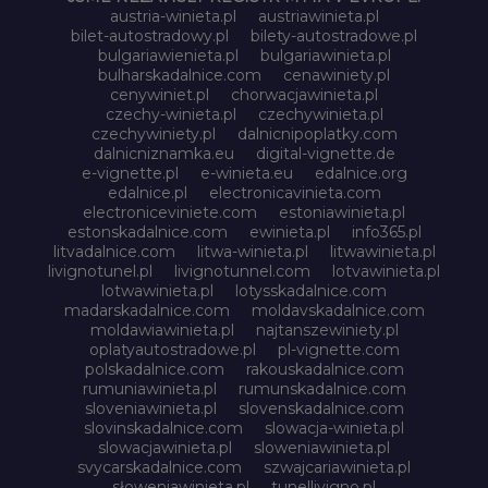
austria-winieta.pl
austriawinieta.pl
bilet-autostradowy.pl
bilety-autostradowe.pl
bulgariawienieta.pl
bulgariawinieta.pl
bulharskadalnice.com
cenawiniety.pl
cenywiniet.pl
chorwacjawinieta.pl
czechy-winieta.pl
czechywinieta.pl
czechywiniety.pl
dalnicnipoplatky.com
dalnicniznamka.eu
digital-vignette.de
e-vignette.pl
e-winieta.eu
edalnice.org
edalnice.pl
electronicavinieta.com
electroniceviniete.com
estoniawinieta.pl
estonskadalnice.com
ewinieta.pl
info365.pl
litvadalnice.com
litwa-winieta.pl
litwawinieta.pl
livignotunel.pl
livignotunnel.com
lotvawinieta.pl
lotwawinieta.pl
lotysskadalnice.com
madarskadalnice.com
moldavskadalnice.com
moldawiawinieta.pl
najtanszewiniety.pl
oplatyautostradowe.pl
pl-vignette.com
polskadalnice.com
rakouskadalnice.com
rumuniawinieta.pl
rumunskadalnice.com
sloveniawinieta.pl
slovenskadalnice.com
slovinskadalnice.com
slowacja-winieta.pl
slowacjawinieta.pl
sloweniawinieta.pl
svycarskadalnice.com
szwajcariawinieta.pl
słoweniawinieta.pl
tunellivigno.pl