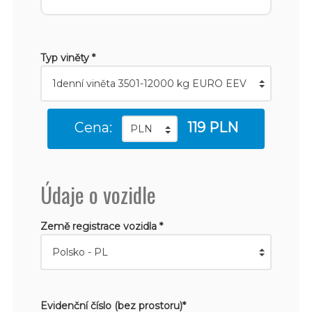
Typ viněty *
Cena:
119 PLN
Údaje o vozidle
Země registrace vozidla *
Evidenční číslo (bez prostoru)*