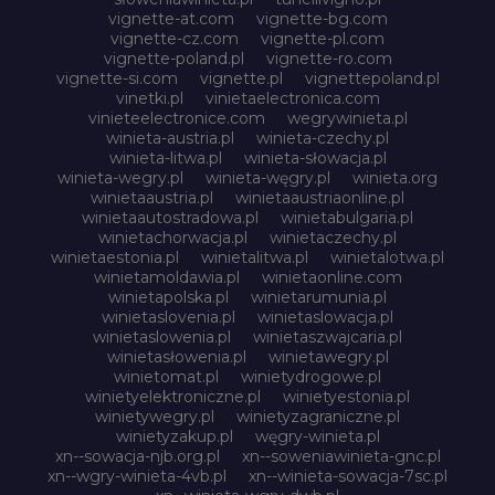
vignette-at.com
vignette-bg.com
vignette-cz.com
vignette-pl.com
vignette-poland.pl
vignette-ro.com
vignette-si.com
vignette.pl
vignettepoland.pl
vinetki.pl
vinietaelectronica.com
vinieteelectronice.com
wegrywinieta.pl
winieta-austria.pl
winieta-czechy.pl
winieta-litwa.pl
winieta-słowacja.pl
winieta-wegry.pl
winieta-węgry.pl
winieta.org
winietaaustria.pl
winietaaustriaonline.pl
winietaautostradowa.pl
winietabulgaria.pl
winietachorwacja.pl
winietaczechy.pl
winietaestonia.pl
winietalitwa.pl
winietalotwa.pl
winietamoldawia.pl
winietaonline.com
winietapolska.pl
winietarumunia.pl
winietaslovenia.pl
winietaslowacja.pl
winietaslowenia.pl
winietaszwajcaria.pl
winietasłowenia.pl
winietawegry.pl
winietomat.pl
winietydrogowe.pl
winietyelektroniczne.pl
winietyestonia.pl
winietywegry.pl
winietyzagraniczne.pl
winietyzakup.pl
węgry-winieta.pl
xn--sowacja-njb.org.pl
xn--soweniawinieta-gnc.pl
xn--wgry-winieta-4vb.pl
xn--winieta-sowacja-7sc.pl