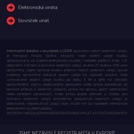
Elektronická viněta
Slovníček vinět
Informační doložka v souvislosti s GDPR
správcem vašich osobních údajů
je Feniqs.pl Prosta Spółka Akcyjna. Vaše osobní údaje budou
zpracovávány za účelem poskytování služeb / nabídek podle čl. 6 sec. 1 lit.
obecného nařízení o ochraně osobních údajů ze dne 27. dubna 2016 jako
oprávněný zájem správce budou příjemci Vašich osobních údajů pouze
subjekty oprávněné získávat osobní údaje na základě zákona, Vaše
uchovávané osobní údaje budou po dobu 5 let a déle na základě
oprávněného zájmu sledovaného správcem máte právo požadovat od
správce přístup k osobním údajům, právo na opravu jejich odstranění
nebo omezení zpracování, máte právo podat stížnost u Úřadu pro
ochranu osobních údajů prezidenta, poskytnutí osobních údajů je
dobrovolné, neposkytnutí údajů však může mít za následek nemožnost
poskytování služeb/nabídky.
JESTEŚMY NIEZALEŻNYM REJESTRATOREM OPŁAT AUTOSTRADOWYCH
JSME NEZÁVISLÝ REGISTR MÝTA V EVROPĚ: