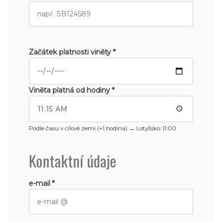
Začátek platnosti viněty *
Viněta platná od hodiny *
Podle času v cílové zemi (+1 hodina) →
Lotyšsko
: 11:00
Kontaktní údaje
e-mail *