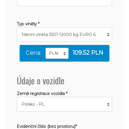
Typ viněty *
Cena:
109.52 PLN
Údaje o vozidle
Země registrace vozidla *
Evidenční číslo (bez prostoru)*