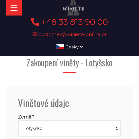
+48 33 813 90 00
customer@winieta-online.pl
Česky
Zakoupení viněty - Lotyšsko
Vinětové údaje
Země *