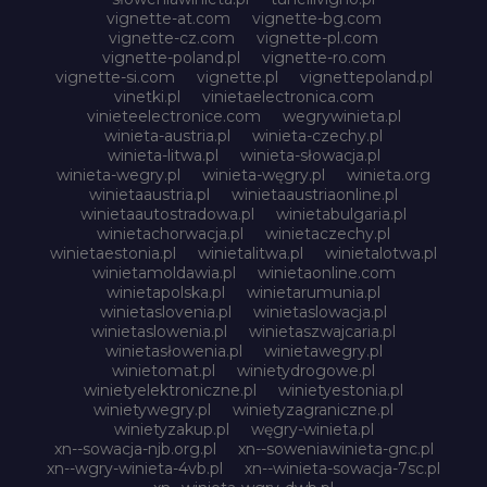
vignette-at.com
vignette-bg.com
vignette-cz.com
vignette-pl.com
vignette-poland.pl
vignette-ro.com
vignette-si.com
vignette.pl
vignettepoland.pl
vinetki.pl
vinietaelectronica.com
vinieteelectronice.com
wegrywinieta.pl
winieta-austria.pl
winieta-czechy.pl
winieta-litwa.pl
winieta-słowacja.pl
winieta-wegry.pl
winieta-węgry.pl
winieta.org
winietaaustria.pl
winietaaustriaonline.pl
winietaautostradowa.pl
winietabulgaria.pl
winietachorwacja.pl
winietaczechy.pl
winietaestonia.pl
winietalitwa.pl
winietalotwa.pl
winietamoldawia.pl
winietaonline.com
winietapolska.pl
winietarumunia.pl
winietaslovenia.pl
winietaslowacja.pl
winietaslowenia.pl
winietaszwajcaria.pl
winietasłowenia.pl
winietawegry.pl
winietomat.pl
winietydrogowe.pl
winietyelektroniczne.pl
winietyestonia.pl
winietywegry.pl
winietyzagraniczne.pl
winietyzakup.pl
węgry-winieta.pl
xn--sowacja-njb.org.pl
xn--soweniawinieta-gnc.pl
xn--wgry-winieta-4vb.pl
xn--winieta-sowacja-7sc.pl