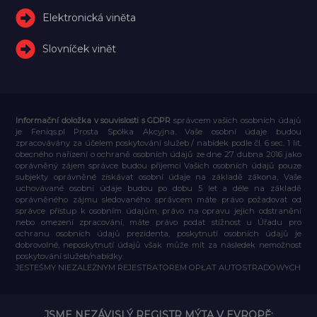
Elektronická viněta
Slovníček vinět
Informační doložka v souvislosti s GDPR
správcem vašich osobních údajů
je Feniqs.pl Prosta Spółka Akcyjna. Vaše osobní údaje budou
zpracovávány za účelem poskytování služeb / nabídek podle čl. 6 sec. 1 lit.
obecného nařízení o ochraně osobních údajů ze dne 27. dubna 2016 jako
oprávněný zájem správce budou příjemci Vašich osobních údajů pouze
subjekty oprávněné získávat osobní údaje na základě zákona, Vaše
uchovávané osobní údaje budou po dobu 5 let a déle na základě
oprávněného zájmu sledovaného správcem máte právo požadovat od
správce přístup k osobním údajům, právo na opravu jejich odstranění
nebo omezení zpracování, máte právo podat stížnost u Úřadu pro
ochranu osobních údajů prezidenta, poskytnutí osobních údajů je
dobrovolné, neposkytnutí údajů však může mít za následek nemožnost
poskytování služeb/nabídky.
JESTEŚMY NIEZALEŻNYM REJESTRATOREM OPŁAT AUTOSTRADOWYCH
JSME NEZÁVISLÝ REGISTR MÝTA V EVROPĚ: