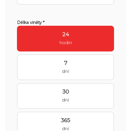
Délka viněty *
24
hodin
7
dní
30
dní
365
dní