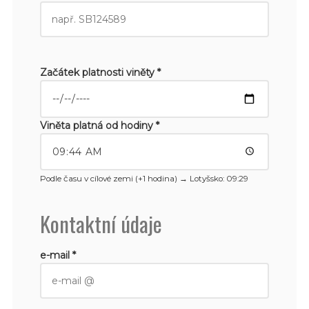
Začátek platnosti viněty *
Viněta platná od hodiny *
Podle času v cílové zemi (+1 hodina) →
Lotyšsko
: 09:29
Kontaktní údaje
e-mail *