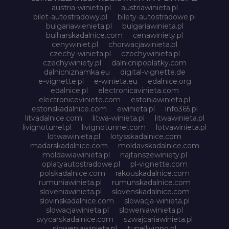
austria-winieta.pl
austriawinieta.pl
bilet-autostradowy.pl
bilety-autostradowe.pl
bulgariawienieta.pl
bulgariawinieta.pl
bulharskadalnice.com
cenawiniety.pl
cenywiniet.pl
chorwacjawinieta.pl
czechy-winieta.pl
czechywinieta.pl
czechywiniety.pl
dalnicnipoplatky.com
dalnicniznamka.eu
digital-vignette.de
e-vignette.pl
e-winieta.eu
edalnice.org
edalnice.pl
electronicavinieta.com
electroniceviniete.com
estoniawinieta.pl
estonskadalnice.com
ewinieta.pl
info365.pl
litvadalnice.com
litwa-winieta.pl
litwawinieta.pl
livignotunel.pl
livignotunnel.com
lotvawinieta.pl
lotwawinieta.pl
lotysskadalnice.com
madarskadalnice.com
moldavskadalnice.com
moldawiawinieta.pl
najtanszewiniety.pl
oplatyautostradowe.pl
pl-vignette.com
polskadalnice.com
rakouskadalnice.com
rumuniawinieta.pl
rumunskadalnice.com
sloveniawinieta.pl
slovenskadalnice.com
slovinskadalnice.com
slowacja-winieta.pl
slowacjawinieta.pl
sloweniawinieta.pl
svycarskadalnice.com
szwajcariawinieta.pl
słoweniawinieta.pl
tunellivigno.pl