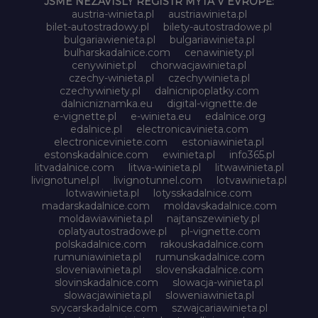
JSME NEZÁVISLÝ REGISTR MÝTA V EVROPĚ:
austria-winieta.pl
austriawinieta.pl
bilet-autostradowy.pl
bilety-autostradowe.pl
bulgariawienieta.pl
bulgariawinieta.pl
bulharskadalnice.com
cenawiniety.pl
cenywiniet.pl
chorwacjawinieta.pl
czechy-winieta.pl
czechywinieta.pl
czechywiniety.pl
dalnicnipoplatky.com
dalnicniznamka.eu
digital-vignette.de
e-vignette.pl
e-winieta.eu
edalnice.org
edalnice.pl
electronicavinieta.com
electroniceviniete.com
estoniawinieta.pl
estonskadalnice.com
ewinieta.pl
info365.pl
litvadalnice.com
litwa-winieta.pl
litwawinieta.pl
livignotunel.pl
livignotunnel.com
lotvawinieta.pl
lotwawinieta.pl
lotysskadalnice.com
madarskadalnice.com
moldavskadalnice.com
moldawiawinieta.pl
najtanszewiniety.pl
oplatyautostradowe.pl
pl-vignette.com
polskadalnice.com
rakouskadalnice.com
rumuniawinieta.pl
rumunskadalnice.com
sloveniawinieta.pl
slovenskadalnice.com
slovinskadalnice.com
slowacja-winieta.pl
slowacjawinieta.pl
sloweniawinieta.pl
svycarskadalnice.com
szwajcariawinieta.pl