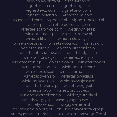
słoweniawinieta.pl
tunellivigno.pl
vignette-at.com
vignette-bg.com
vignette-cz.com
vignette-pl.com
vignette-poland.pl
vignette-ro.com
vignette-si.com
vignette.pl
vignettepoland.pl
vinetki.pl
vinietaelectronica.com
vinieteelectronice.com
wegrywinieta.pl
winieta-austria.pl
winieta-czechy.pl
winieta-litwa.pl
winieta-słowacja.pl
winieta-wegry.pl
winieta-węgry.pl
winieta.org
winietaaustria.pl
winietaaustriaonline.pl
winietaautostradowa.pl
winietabulgaria.pl
winietachorwacja.pl
winietaczechy.pl
winietaestonia.pl
winietalitwa.pl
winietalotwa.pl
winietamoldawia.pl
winietaonline.com
winietapolska.pl
winietarumunia.pl
winietaslovenia.pl
winietaslowacja.pl
winietaslowenia.pl
winietaszwajcaria.pl
winietasłowenia.pl
winietawegry.pl
winietomat.pl
winietydrogowe.pl
winietyelektroniczne.pl
winietyestonia.pl
winietywegry.pl
winietyzagraniczne.pl
winietyzakup.pl
węgry-winieta.pl
xn--sowacja-njb.org.pl
xn--soweniawinieta-gnc.pl
xn--wgry-winieta-4vb.pl
xn--winieta-sowacja-7sc.pl