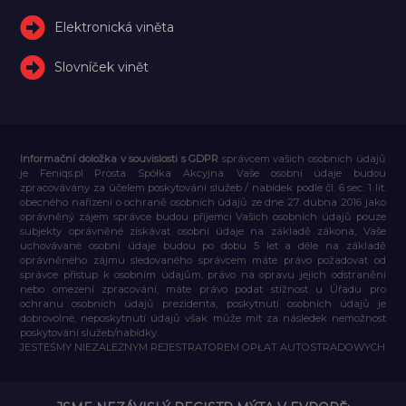
Elektronická viněta
Slovníček vinět
Informační doložka v souvislosti s GDPR
správcem vašich osobních údajů
je Feniqs.pl Prosta Spółka Akcyjna. Vaše osobní údaje budou
zpracovávány za účelem poskytování služeb / nabídek podle čl. 6 sec. 1 lit.
obecného nařízení o ochraně osobních údajů ze dne 27. dubna 2016 jako
oprávněný zájem správce budou příjemci Vašich osobních údajů pouze
subjekty oprávněné získávat osobní údaje na základě zákona, Vaše
uchovávané osobní údaje budou po dobu 5 let a déle na základě
oprávněného zájmu sledovaného správcem máte právo požadovat od
správce přístup k osobním údajům, právo na opravu jejich odstranění
nebo omezení zpracování, máte právo podat stížnost u Úřadu pro
ochranu osobních údajů prezidenta, poskytnutí osobních údajů je
dobrovolné, neposkytnutí údajů však může mít za následek nemožnost
poskytování služeb/nabídky.
JESTEŚMY NIEZALEŻNYM REJESTRATOREM OPŁAT AUTOSTRADOWYCH