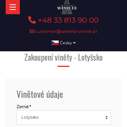
+48 33 813 90 00
customer@winieta-online.pl
Česky
Zakoupení viněty - Lotyšsko
Vinětové údaje
Země *