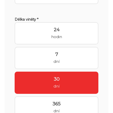
Délka viněty *
24
hodin
7
dní
30
dní
365
dní