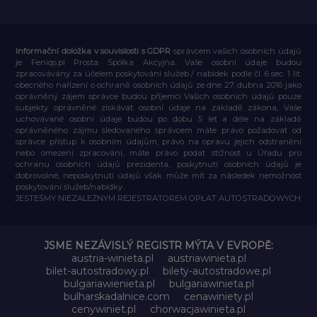
Informační doložka v souvislosti s GDPR
správcem vašich osobních údajů
je Feniqs.pl Prosta Spółka Akcyjna. Vaše osobní údaje budou
zpracovávány za účelem poskytování služeb / nabídek podle čl. 6 sec. 1 lit.
obecného nařízení o ochraně osobních údajů ze dne 27. dubna 2016 jako
oprávněný zájem správce budou příjemci Vašich osobních údajů pouze
subjekty oprávněné získávat osobní údaje na základě zákona, Vaše
uchovávané osobní údaje budou po dobu 5 let a déle na základě
oprávněného zájmu sledovaného správcem máte právo požadovat od
správce přístup k osobním údajům, právo na opravu jejich odstranění
nebo omezení zpracování, máte právo podat stížnost u Úřadu pro
ochranu osobních údajů prezidenta, poskytnutí osobních údajů je
dobrovolné, neposkytnutí údajů však může mít za následek nemožnost
poskytování služeb/nabídky.
JESTEŚMY NIEZALEŻNYM REJESTRATOREM OPŁAT AUTOSTRADOWYCH
JSME NEZÁVISLÝ REGISTR MÝTA V EVROPĚ:
austria-winieta.pl
austriawinieta.pl
bilet-autostradowy.pl
bilety-autostradowe.pl
bulgariawienieta.pl
bulgariawinieta.pl
bulharskadalnice.com
cenawiniety.pl
cenywiniet.pl
chorwacjawinieta.pl