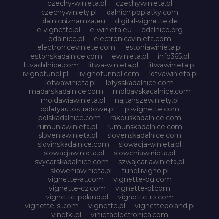
czechy-winieta.pl
czechywinieta.pl
czechywiniety.pl
dalnicnipoplatky.com
dalnicniznamka.eu
digital-vignette.de
e-vignette.pl
e-winieta.eu
edalnice.org
edalnice.pl
electronicavinieta.com
electroniceviniete.com
estoniawinieta.pl
estonskadalnice.com
ewinieta.pl
info365.pl
litvadalnice.com
litwa-winieta.pl
litwawinieta.pl
livignotunel.pl
livignotunnel.com
lotvawinieta.pl
lotwawinieta.pl
lotysskadalnice.com
madarskadalnice.com
moldavskadalnice.com
moldawiawinieta.pl
najtanszewiniety.pl
oplatyautostradowe.pl
pl-vignette.com
polskadalnice.com
rakouskadalnice.com
rumuniawinieta.pl
rumunskadalnice.com
sloveniawinieta.pl
slovenskadalnice.com
slovinskadalnice.com
slowacja-winieta.pl
slowacjawinieta.pl
sloweniawinieta.pl
svycarskadalnice.com
szwajcariawinieta.pl
słoweniawinieta.pl
tunellivigno.pl
vignette-at.com
vignette-bg.com
vignette-cz.com
vignette-pl.com
vignette-poland.pl
vignette-ro.com
vignette-si.com
vignette.pl
vignettepoland.pl
vinetki.pl
vinietaelectronica.com