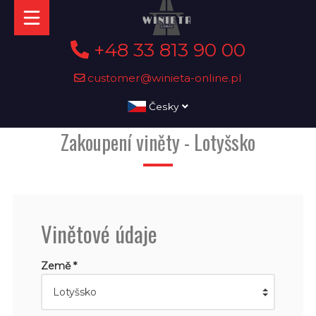
+48 33 813 90 00
customer@winieta-online.pl
Česky
Zakoupení viněty - Lotyšsko
Vinětové údaje
Země *