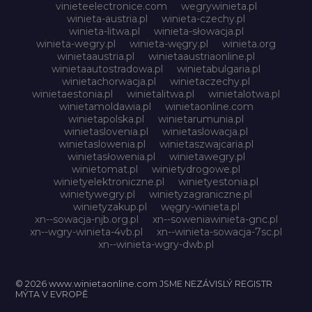
vinieteelectronice.com
wegrywinieta.pl
winieta-austria.pl
winieta-czechy.pl
winieta-litwa.pl
winieta-słowacja.pl
winieta-wegry.pl
winieta-węgry.pl
winieta.org
winietaaustria.pl
winietaaustriaonline.pl
winietaautostradowa.pl
winietabulgaria.pl
winietachorwacja.pl
winietaczechy.pl
winietaestonia.pl
winietalitwa.pl
winietalotwa.pl
winietamoldawia.pl
winietaonline.com
winietapolska.pl
winietarumunia.pl
winietaslovenia.pl
winietaslowacja.pl
winietaslowenia.pl
winietaszwajcaria.pl
winietasłowenia.pl
winietawegry.pl
winietomat.pl
winietydrogowe.pl
winietyelektroniczne.pl
winietyestonia.pl
winietywegry.pl
winietyzagraniczne.pl
winietyzakup.pl
węgry-winieta.pl
xn--sowacja-njb.org.pl
xn--soweniawinieta-gnc.pl
xn--wgry-winieta-4vb.pl
xn--winieta-sowacja-7sc.pl
xn--winieta-wgry-dwb.pl
© 2026 www.winietaonline.com JSME NEZÁVISLÝ REGISTR
MÝTA V EVROPĚ