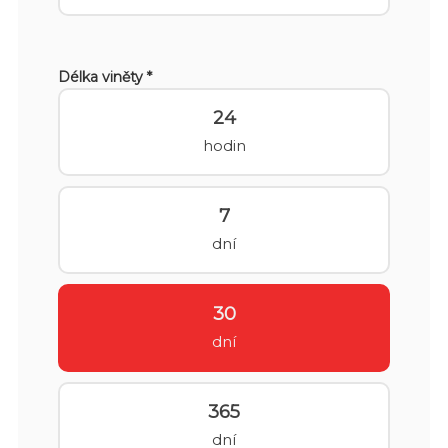
Délka viněty *
24
hodin
7
dní
30
dní
365
dní