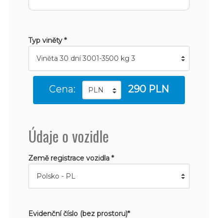
Typ viněty *
Cena:
290 PLN
Údaje o vozidle
Země registrace vozidla *
Evidenční číslo (bez prostoru)*