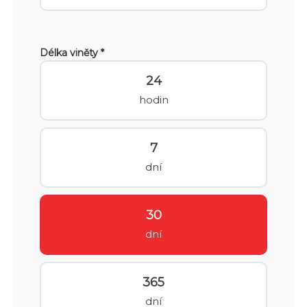
Délka viněty *
24
hodin
7
dní
30
dní
365
dní