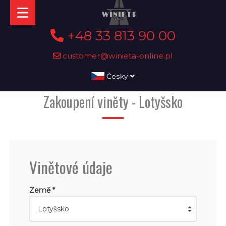
+48 33 813 90 00
customer@winieta-online.pl
Česky
Zakoupení viněty - Lotyšsko
Vinětové údaje
Země *