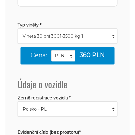
Typ viněty *
Cena:
360 PLN
Údaje o vozidle
Země registrace vozidla *
Evidenční číslo (bez prostoru)*