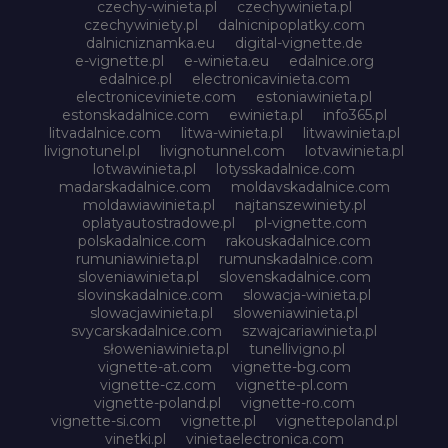
czechy-winieta.pl
czechywinieta.pl
czechywiniety.pl
dalnicnipoplatky.com
dalnicniznamka.eu
digital-vignette.de
e-vignette.pl
e-winieta.eu
edalnice.org
edalnice.pl
electronicavinieta.com
electroniceviniete.com
estoniawinieta.pl
estonskadalnice.com
ewinieta.pl
info365.pl
litvadalnice.com
litwa-winieta.pl
litwawinieta.pl
livignotunel.pl
livignotunnel.com
lotvawinieta.pl
lotwawinieta.pl
lotysskadalnice.com
madarskadalnice.com
moldavskadalnice.com
moldawiawinieta.pl
najtanszewiniety.pl
oplatyautostradowe.pl
pl-vignette.com
polskadalnice.com
rakouskadalnice.com
rumuniawinieta.pl
rumunskadalnice.com
sloveniawinieta.pl
slovenskadalnice.com
slovinskadalnice.com
slowacja-winieta.pl
slowacjawinieta.pl
sloweniawinieta.pl
svycarskadalnice.com
szwajcariawinieta.pl
słoweniawinieta.pl
tunellivigno.pl
vignette-at.com
vignette-bg.com
vignette-cz.com
vignette-pl.com
vignette-poland.pl
vignette-ro.com
vignette-si.com
vignette.pl
vignettepoland.pl
vinetki.pl
vinietaelectronica.com