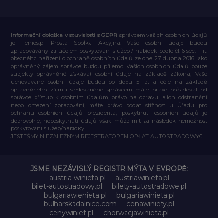
Informační doložka v souvislosti s GDPR
správcem vašich osobních údajů
je Feniqs.pl Prosta Spółka Akcyjna. Vaše osobní údaje budou
zpracovávány za účelem poskytování služeb / nabídek podle čl. 6 sec. 1 lit.
obecného nařízení o ochraně osobních údajů ze dne 27. dubna 2016 jako
oprávněný zájem správce budou příjemci Vašich osobních údajů pouze
subjekty oprávněné získávat osobní údaje na základě zákona, Vaše
uchovávané osobní údaje budou po dobu 5 let a déle na základě
oprávněného zájmu sledovaného správcem máte právo požadovat od
správce přístup k osobním údajům, právo na opravu jejich odstranění
nebo omezení zpracování, máte právo podat stížnost u Úřadu pro
ochranu osobních údajů prezidenta, poskytnutí osobních údajů je
dobrovolné, neposkytnutí údajů však může mít za následek nemožnost
poskytování služeb/nabídky.
JESTEŚMY NIEZALEŻNYM REJESTRATOREM OPŁAT AUTOSTRADOWYCH
JSME NEZÁVISLÝ REGISTR MÝTA V EVROPĚ:
austria-winieta.pl
austriawinieta.pl
bilet-autostradowy.pl
bilety-autostradowe.pl
bulgariawienieta.pl
bulgariawinieta.pl
bulharskadalnice.com
cenawiniety.pl
cenywiniet.pl
chorwacjawinieta.pl