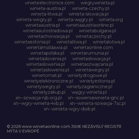
vinieteelectronice.com
wegrywinieta.pl
winieta-austria.pl
winieta-czechy.pl
winieta-litwa.pl
winieta-słowacja.pl
winieta-wegry.pl
winieta-węgry.pl
winieta.org
winietaaustria.pl
winietaaustriaonline.pl
winietaautostradowa.pl
winietabulgaria.pl
winietachorwacja.pl
winietaczechy.pl
winietaestonia.pl
winietalitwa.pl
winietalotwa.pl
winietamoldawia.pl
winietaonline.com
winietapolska.pl
winietarumunia.pl
winietaslovenia.pl
winietaslowacja.pl
winietaslowenia.pl
winietaszwajcaria.pl
winietasłowenia.pl
winietawegry.pl
winietomat.pl
winietydrogowe.pl
winietyelektroniczne.pl
winietyestonia.pl
winietywegry.pl
winietyzagraniczne.pl
winietyzakup.pl
węgry-winieta.pl
xn--sowacja-njb.org.pl
xn--soweniawinieta-gnc.pl
xn--wgry-winieta-4vb.pl
xn--winieta-sowacja-7sc.pl
xn--winieta-wgry-dwb.pl
© 2026 www.winietaonline.com JSME NEZÁVISLÝ REGISTR
MÝTA V EVROPĚ