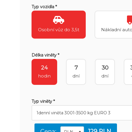
Typ vozidla *
Osobní vůz do 3,5t
Nákladní auto
Délka viněty *
24
7
30
hodin
dní
dní
Typ viněty *
Cena:
129 PLN