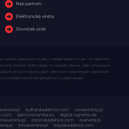
Naši partneři
Elektronická viněta
Slovníček vinět
účelem poskytování služeb / nabídek podle čl. 6 sec. 1 lit. obecného
rávněné získávat osobní údaje na základě zákona, Vaše uchovávané
dajům, právo na opravu jejich odstranění nebo omezení zpracování,
t za následek nemožnost poskytování služeb/nabídky.
awinieta.pl
bulharskadalnice.com
cenawiniety.pl
ky.com
dalnicniznamka.eu
digital-vignette.de
niawinieta.pl
estonskadalnice.com
ewinieta.pl
ieta.pl
lotwawinieta.pl
lotysskadalnice.com