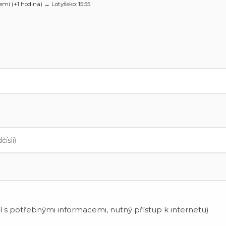
zemi (+1 hodina) →
Lotyšsko
: 15:55
 s potřebnými informacemi, nutný přístup k internetu)