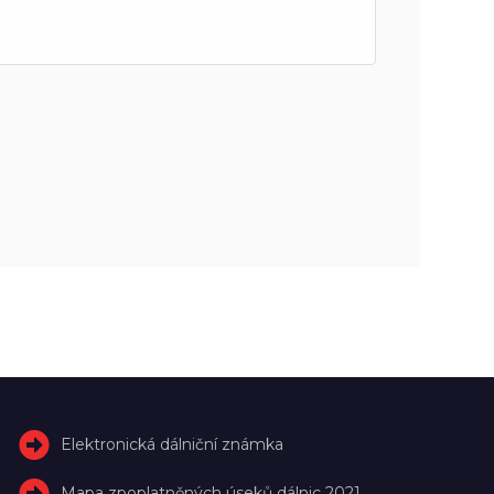
Elektronická dálniční známka
Mapa zpoplatněných úseků dálnic 2021