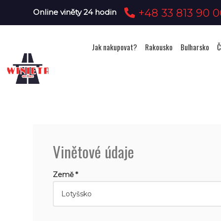
+48 33 813 90 0
Online viněty 24 hodin
Jak nakupovat?
Rakousko
Bulharsko
Č
Vinětové údaje
Země *