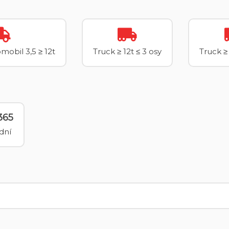
mobil 3,5 ≥ 12t
Truck ≥ 12t ≤ 3 osy
Truck ≥ 
365
dní