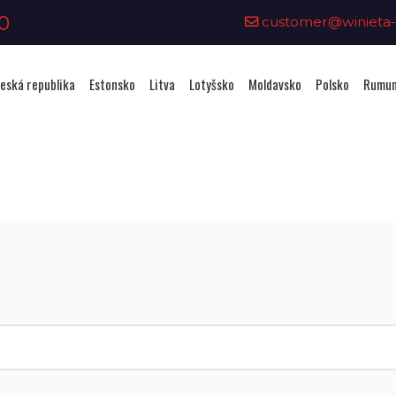
0
customer@winieta-o
eská republika
Estonsko
Litva
Lotyšsko
Moldavsko
Polsko
Rumun
Zakoupení viněty - Lotyšsko