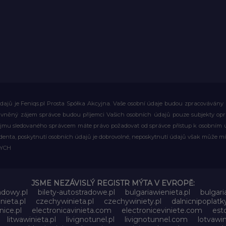
ajů je Feniqs.pl Prosta Spółka Akcyjna. Vaše osobní údaje budou zpracovávány za 
rávněný zájem správce budou příjemci Vašich osobních údajů pouze subjekty op
ájmu sledovaného správcem máte právo požadovat od správce přístup k osobním ú
denta, poskytnutí osobních údajů je dobrovolné, neposkytnutí údajů však může mí
WYCH
JSME NEZÁVISLÝ REGISTR MÝTA V EVROPĚ:
adowy.pl
bilety-autostradowe.pl
bulgariawienieta.pl
bulgari
nieta.pl
czechywinieta.pl
czechywiniety.pl
dalnicnipoplat
nice.pl
electronicavinieta.com
electroniceviniete.com
esto
litwawinieta.pl
livignotunel.pl
livignotunnel.com
lotvawin