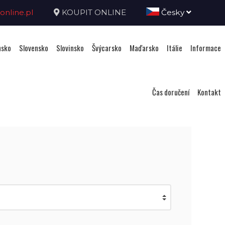
nline.pl
KOUPIT ONLINE
Česky
sko
Slovensko
Slovinsko
Švýcarsko
Maďarsko
Itálie
Informace
Čas doručení
Kontakt