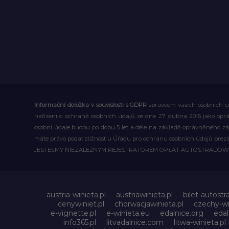
Informační doložka v souvislosti s GDPR
správcem vašich osobních úd
nařízení o ochraně osobních údajů ze dne 27. dubna 2016 jako op
osobní údaje budou po dobu 5 let a déle na základě oprávněného z
máte právo podat stížnost u Úřadu pro ochranu osobních údajů prezi
JESTEŚMY NIEZALEŻNYM REJESTRATOREM OPŁAT AUTOSTRADO
austria-winieta.pl
austriawinieta.pl
bilet-autostr
cenywiniet.pl
chorwacjawinieta.pl
czechy-wi
e-vignette.pl
e-winieta.eu
edalnice.org
edal
info365.pl
litvadalnice.com
litwa-winieta.pl