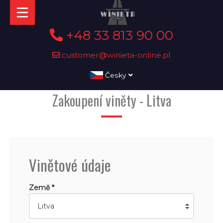
+48 33 813 90 00
customer@winieta-online.pl
Česky
Zakoupení viněty - Litva
Vinětové údaje
Země *