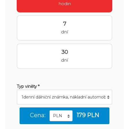
hodin
7
dní
30
dní
Typ viněty *
Cena:
179 PLN