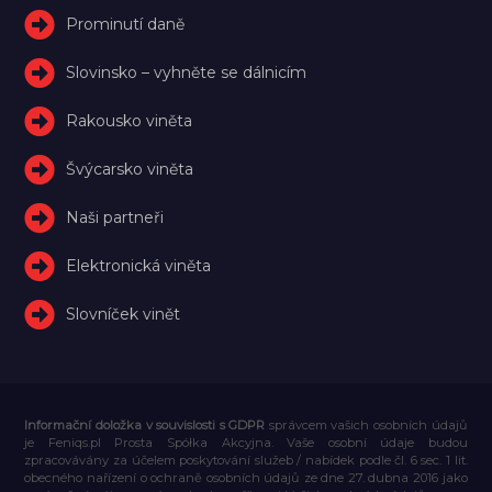
Prominutí daně
Slovinsko – vyhněte se dálnicím
Rakousko viněta
Švýcarsko viněta
Naši partneři
Elektronická viněta
Slovníček vinět
Informační doložka v souvislosti s GDPR
správcem vašich osobních údajů
je Feniqs.pl Prosta Spółka Akcyjna. Vaše osobní údaje budou
zpracovávány za účelem poskytování služeb / nabídek podle čl. 6 sec. 1 lit.
obecného nařízení o ochraně osobních údajů ze dne 27. dubna 2016 jako