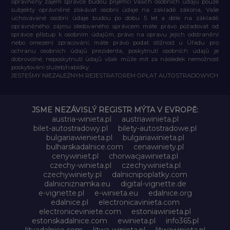
oprávněný zájem správce budou příjemci Vašich osobních údajů pouze
subjekty oprávněné získávat osobní údaje na základě zákona, Vaše
uchovávané osobní údaje budou po dobu 5 let a déle na základě
oprávněného zájmu sledovaného správcem máte právo požadovat od
správce přístup k osobním údajům, právo na opravu jejich odstranění
nebo omezení zpracování, máte právo podat stížnost u Úřadu pro
ochranu osobních údajů prezidenta, poskytnutí osobních údajů je
dobrovolné, neposkytnutí údajů však může mít za následek nemožnost
poskytování služeb/nabídky.
JESTEŚMY NIEZALEŻNYM REJESTRATOREM OPŁAT AUTOSTRADOWYCH
JSME NEZÁVISLÝ REGISTR MÝTA V EVROPĚ:
austria-winieta.pl
austriawinieta.pl
bilet-autostradowy.pl
bilety-autostradowe.pl
bulgariawienieta.pl
bulgariawinieta.pl
bulharskadalnice.com
cenawiniety.pl
cenywiniet.pl
chorwacjawinieta.pl
czechy-winieta.pl
czechywinieta.pl
czechywiniety.pl
dalnicnipoplatky.com
dalnicniznamka.eu
digital-vignette.de
e-vignette.pl
e-winieta.eu
edalnice.org
edalnice.pl
electronicavinieta.com
electroniceviniete.com
estoniawinieta.pl
estonskadalnice.com
ewinieta.pl
info365.pl