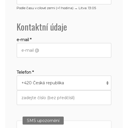
Podle času v cílové zemi (+1 hodina) →
Litva
: 13:05
Kontaktní údaje
e-mail *
Telefon *
SMS upozornění