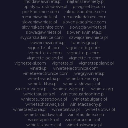
moldawiawinieta.pl
najtanszewiniety.pl
oplatyautostradowe.pl
pl-vignette.com
polskadalnice.com
rakouskadalnice.com
rumuniawinieta.pl
rumunskadalnice.com
sloveniawinieta.pl
slovenskadalnice.com
slovinskadalnice.com
slowacja-winieta.pl
slowacjawinieta.pl
sloweniawinieta.pl
svycarskadalnice.com
szwajcariawinieta.pl
słoweniawinieta.pl
tunellivigno.pl
vignette-at.com
vignette-bg.com
vignette-cz.com
vignette-pl.com
vignette-poland.pl
vignette-ro.com
vignette-si.com
vignette.pl
vignettepoland.pl
vinetki.pl
vinietaelectronica.com
vinieteelectronice.com
wegrywinieta.pl
winieta-austria.pl
winieta-czechy.pl
winieta-litwa.pl
winieta-słowacja.pl
winieta-wegry.pl
winieta-węgry.pl
winieta.org
winietaaustria.pl
winietaaustriaonline.pl
winietaautostradowa.pl
winietabulgaria.pl
winietachorwacja.pl
winietaczechy.pl
winietaestonia.pl
winietalitwa.pl
winietalotwa.pl
winietamoldawia.pl
winietaonline.com
winietapolska.pl
winietarumunia.pl
winietaslovenia.pl
winietaslowacja.pl