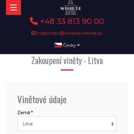
+48 33 813 90 00
customer@winieta-online.pl
Česky
Zakoupení viněty - Litva
Vinětové údaje
Země *