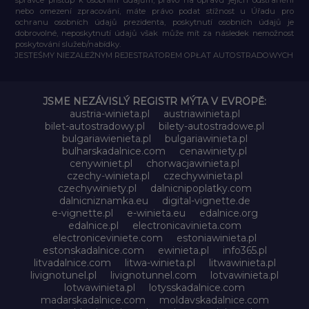
nebo omezení zpracování, máte právo podat stížnost u Úřadu pro
ochranu osobních údajů prezidenta, poskytnutí osobních údajů je
dobrovolné, neposkytnutí údajů však může mít za následek nemožnost
poskytování služeb/nabídky.
JESTEŚMY NIEZALEŻNYM REJESTRATOREM OPŁAT AUTOSTRADOWYCH
JSME NEZÁVISLÝ REGISTR MÝTA V EVROPĚ:
austria-winieta.pl
austriawinieta.pl
bilet-autostradowy.pl
bilety-autostradowe.pl
bulgariawienieta.pl
bulgariawinieta.pl
bulharskadalnice.com
cenawiniety.pl
cenywiniet.pl
chorwacjawinieta.pl
czechy-winieta.pl
czechywinieta.pl
czechywiniety.pl
dalnicnipoplatky.com
dalnicniznamka.eu
digital-vignette.de
e-vignette.pl
e-winieta.eu
edalnice.org
edalnice.pl
electronicavinieta.com
electroniceviniete.com
estoniawinieta.pl
estonskadalnice.com
ewinieta.pl
info365.pl
litvadalnice.com
litwa-winieta.pl
litwawinieta.pl
livignotunel.pl
livignotunnel.com
lotvawinieta.pl
lotwawinieta.pl
lotysskadalnice.com
madarskadalnice.com
moldavskadalnice.com