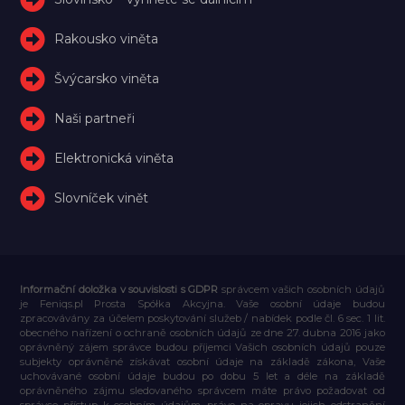
Rakousko viněta
Švýcarsko viněta
Naši partneři
Elektronická viněta
Slovníček vinět
Informační doložka v souvislosti s GDPR
správcem vašich osobních údajů
je Feniqs.pl Prosta Spółka Akcyjna. Vaše osobní údaje budou
zpracovávány za účelem poskytování služeb / nabídek podle čl. 6 sec. 1 lit.
obecného nařízení o ochraně osobních údajů ze dne 27. dubna 2016 jako
oprávněný zájem správce budou příjemci Vašich osobních údajů pouze
subjekty oprávněné získávat osobní údaje na základě zákona, Vaše
uchovávané osobní údaje budou po dobu 5 let a déle na základě
oprávněného zájmu sledovaného správcem máte právo požadovat od
správce přístup k osobním údajům, právo na opravu jejich odstranění