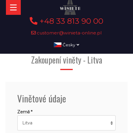
+48 33 813 90 00
customer@winieta-online.pl
Česky
Zakoupení viněty - Litva
Vinětové údaje
Země *