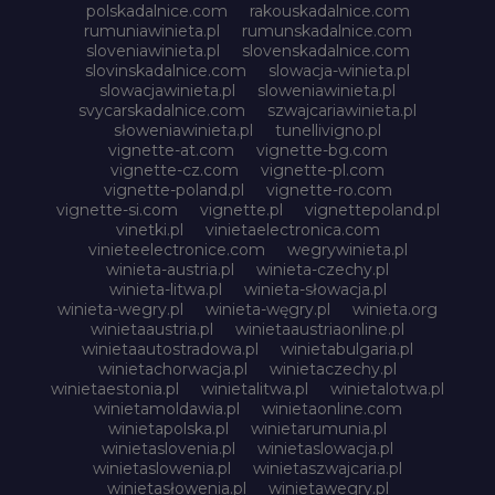
polskadalnice.com
rakouskadalnice.com
rumuniawinieta.pl
rumunskadalnice.com
sloveniawinieta.pl
slovenskadalnice.com
slovinskadalnice.com
slowacja-winieta.pl
slowacjawinieta.pl
sloweniawinieta.pl
svycarskadalnice.com
szwajcariawinieta.pl
słoweniawinieta.pl
tunellivigno.pl
vignette-at.com
vignette-bg.com
vignette-cz.com
vignette-pl.com
vignette-poland.pl
vignette-ro.com
vignette-si.com
vignette.pl
vignettepoland.pl
vinetki.pl
vinietaelectronica.com
vinieteelectronice.com
wegrywinieta.pl
winieta-austria.pl
winieta-czechy.pl
winieta-litwa.pl
winieta-słowacja.pl
winieta-wegry.pl
winieta-węgry.pl
winieta.org
winietaaustria.pl
winietaaustriaonline.pl
winietaautostradowa.pl
winietabulgaria.pl
winietachorwacja.pl
winietaczechy.pl
winietaestonia.pl
winietalitwa.pl
winietalotwa.pl
winietamoldawia.pl
winietaonline.com
winietapolska.pl
winietarumunia.pl
winietaslovenia.pl
winietaslowacja.pl
winietaslowenia.pl
winietaszwajcaria.pl
winietasłowenia.pl
winietawegry.pl