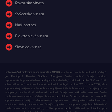
Rakousko viněta
Švýcarsko viněta
Naši partneři
Elektronická viněta
Slovníček vinět
Informační doložka v souvislosti s GDPR
správcem vašich osobních údajů
je Feniqs.pl Prosta Spółka Akcyjna. Vaše osobní údaje budou
zpracovávány za účelem poskytování služeb / nabídek podle čl. 6 sec. 1 lit.
obecného nařízení o ochraně osobních údajů ze dne 27. dubna 2016 jako
oprávněný zájem správce budou příjemci Vašich osobních údajů pouze
subjekty oprávněné získávat osobní údaje na základě zákona, Vaše
uchovávané osobní údaje budou po dobu 5 let a déle na základě
oprávněného zájmu sledovaného správcem máte právo požadovat od
správce přístup k osobním údajům, právo na opravu jejich odstranění
nebo omezení zpracování, máte právo podat stížnost u Úřadu pro