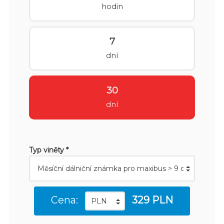
hodin
7
dní
30
dní
Typ viněty *
Cena:
329 PLN