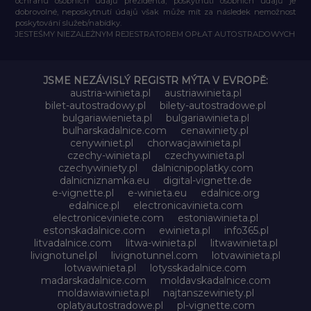
ochranu osobních údajů prezidenta, poskytnutí osobních údajů je
dobrovolné, neposkytnutí údajů však může mít za následek nemožnost
poskytování služeb/nabídky.
JESTEŚMY NIEZALEŻNYM REJESTRATOREM OPŁAT AUTOSTRADOWYCH
JSME NEZÁVISLÝ REGISTR MÝTA V EVROPĚ:
austria-winieta.pl
austriawinieta.pl
bilet-autostradowy.pl
bilety-autostradowe.pl
bulgariawienieta.pl
bulgariawinieta.pl
bulharskadalnice.com
cenawiniety.pl
cenywiniet.pl
chorwacjawinieta.pl
czechy-winieta.pl
czechywinieta.pl
czechywiniety.pl
dalnicnipoplatky.com
dalnicniznamka.eu
digital-vignette.de
e-vignette.pl
e-winieta.eu
edalnice.org
edalnice.pl
electronicavinieta.com
electroniceviniete.com
estoniawinieta.pl
estonskadalnice.com
ewinieta.pl
info365.pl
litvadalnice.com
litwa-winieta.pl
litwawinieta.pl
livignotunel.pl
livignotunnel.com
lotvawinieta.pl
lotwawinieta.pl
lotysskadalnice.com
madarskadalnice.com
moldavskadalnice.com
moldawiawinieta.pl
najtanszewiniety.pl
oplatyautostradowe.pl
pl-vignette.com