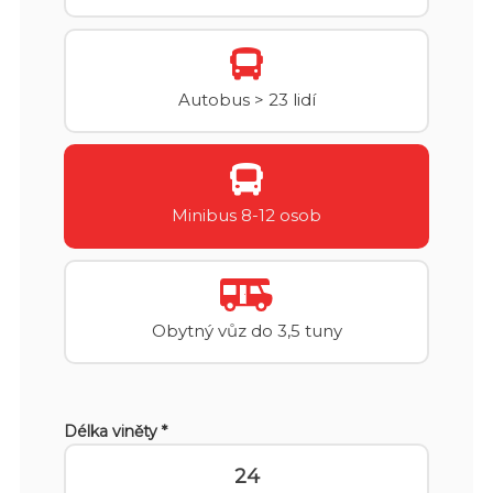
Autobus > 23 lidí
Minibus 8-12 osob
Obytný vůz do 3,5 tuny
Délka viněty *
24