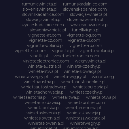
rumuniawinieta.pl
rumunskadalnice.com
sloveniawinieta.pl
slovenskadalnice.com
slovinskadalnice.com
slowacja-winieta.pl
slowacjawinieta.pl
sloweniawinieta.pl
svycarskadalnice.com
szwajcariawinieta.pl
słoweniawinieta.pl
tunellivigno.pl
vignette-at.com
vignette-bg.com
vignette-cz.com
vignette-pl.com
vignette-poland.pl
vignette-ro.com
vignette-si.com
vignette.pl
vignettepoland.pl
vinetki.pl
vinietaelectronica.com
vinieteelectronice.com
wegrywinieta.pl
winieta-austria.pl
winieta-czechy.pl
winieta-litwa.pl
winieta-słowacja.pl
winieta-wegry.pl
winieta-węgry.pl
winieta.org
winietaaustria.pl
winietaaustriaonline.pl
winietaautostradowa.pl
winietabulgaria.pl
winietachorwacja.pl
winietaczechy.pl
winietaestonia.pl
winietalitwa.pl
winietalotwa.pl
winietamoldawia.pl
winietaonline.com
winietapolska.pl
winietarumunia.pl
winietaslovenia.pl
winietaslowacja.pl
winietaslowenia.pl
winietaszwajcaria.pl
winietasłowenia.pl
winietawegry.pl
winietomat.pl
winietydrogowe.pl