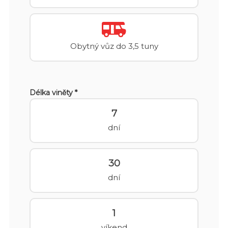
Obytný vůz do 3,5 tuny
Délka viněty *
7
dní
30
dní
1
víkend