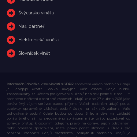
Švýcarsko viněta
Naši partneři
Elektronická viněta
Slovníček vinět
Informační doložka v souvislosti s GDPR
správcem vašich osobních údajů
je Feniqs.pl Prosta Spółka Akcyjna. Vaše osobní údaje budou
zpracovávány za účelem poskytování služeb / nabídek podle čl. 6 sec. 1 lit.
obecného nařízení o ochraně osobních údajů ze dne 27. dubna 2016 jako
oprávněný zájem správce budou příjemci Vašich osobních údajů pouze
subjekty oprávněné získávat osobní údaje na základě zákona, Vaše
uchovávané osobní údaje budou po dobu 5 let a déle na základě
oprávněného zájmu sledovaného správcem máte právo požadovat od
správce přístup k osobním údajům, právo na opravu jejich odstranění
nebo omezení zpracování, máte právo podat stížnost u Úřadu pro
ochranu osobních údajů prezidenta, poskytnutí osobních údajů je