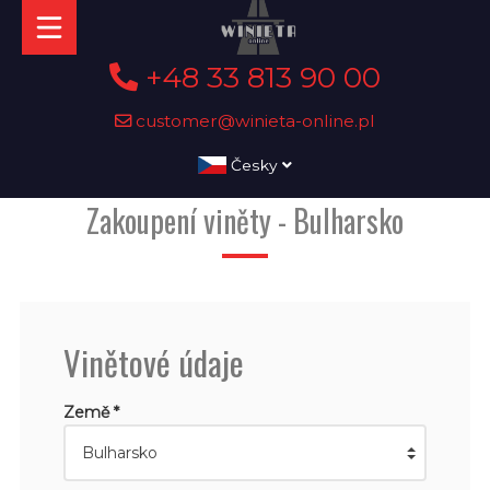
+48 33 813 90 00
customer@winieta-online.pl
Česky
Zakoupení viněty - Bulharsko
Vinětové údaje
Země *