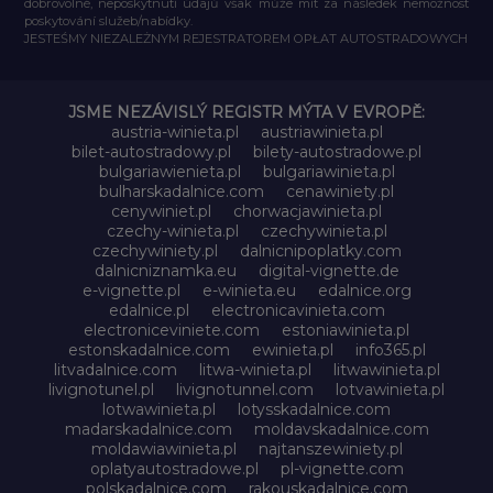
dobrovolné, neposkytnutí údajů však může mít za následek nemožnost
poskytování služeb/nabídky.
JESTEŚMY NIEZALEŻNYM REJESTRATOREM OPŁAT AUTOSTRADOWYCH
JSME NEZÁVISLÝ REGISTR MÝTA V EVROPĚ:
austria-winieta.pl
austriawinieta.pl
bilet-autostradowy.pl
bilety-autostradowe.pl
bulgariawienieta.pl
bulgariawinieta.pl
bulharskadalnice.com
cenawiniety.pl
cenywiniet.pl
chorwacjawinieta.pl
czechy-winieta.pl
czechywinieta.pl
czechywiniety.pl
dalnicnipoplatky.com
dalnicniznamka.eu
digital-vignette.de
e-vignette.pl
e-winieta.eu
edalnice.org
edalnice.pl
electronicavinieta.com
electroniceviniete.com
estoniawinieta.pl
estonskadalnice.com
ewinieta.pl
info365.pl
litvadalnice.com
litwa-winieta.pl
litwawinieta.pl
livignotunel.pl
livignotunnel.com
lotvawinieta.pl
lotwawinieta.pl
lotysskadalnice.com
madarskadalnice.com
moldavskadalnice.com
moldawiawinieta.pl
najtanszewiniety.pl
oplatyautostradowe.pl
pl-vignette.com
polskadalnice.com
rakouskadalnice.com