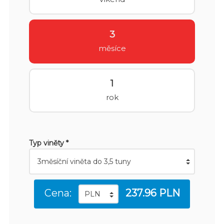
3
měsíce
1
rok
Typ viněty *
Cena:
237.96 PLN