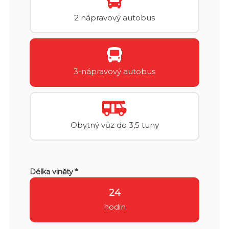
2 nápravový autobus
3-nápravový autobus
Obytný vůz do 3,5 tuny
Délka viněty *
24
hodin