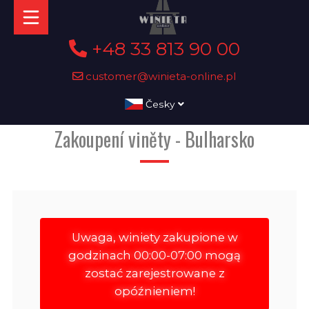
+48 33 813 90 00
customer@winieta-online.pl
Česky
Zakoupení viněty - Bulharsko
Uwaga, winiety zakupione w
godzinach 00:00-07:00 mogą
zostać zarejestrowane z
opóźnieniem!