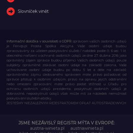
Slovníček vinět
Informační doložka v souvislosti s GDPR
správcem vašich osobních údajů
je Feniqs.pl Prosta Spółka Akcyjna. Vaše osobní údaje budou
zpracovávány za účelem poskytování služeb / nabídek podle čl. 6 sec. 1 lit.
obecného nařízení o ochraně osobních údajů ze dne 27. dubna 2016 jako
oprávněný zájem správce budou příjemci Vašich osobních údajů pouze
subjekty oprávněné získávat osobní údaje na základě zákona, Vaše
uchovávané osobní údaje budou po dobu 5 let a déle na základě
oprávněného zájmu sledovaného správcem máte právo požadovat od
správce přístup k osobním údajům, právo na opravu jejich odstranění
nebo omezení zpracování, máte právo podat stížnost u Úřadu pro
ochranu osobních údajů prezidenta, poskytnutí osobních údajů je
dobrovolné, neposkytnutí údajů však může mít za následek nemožnost
poskytování služeb/nabídky.
JESTEŚMY NIEZALEŻNYM REJESTRATOREM OPŁAT AUTOSTRADOWYCH
JSME NEZÁVISLÝ REGISTR MÝTA V EVROPĚ:
austria-winieta.pl
austriawinieta.pl