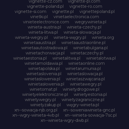
vignette-cz.com
vignette-pl.com
vignette-poland.pl
vignette-ro.com
vignette-si.com
vignette.pl
vignettepoland.pl
vinetki.pl
vinietaelectronica.com
vinieteelectronice.com
wegrywinieta.pl
winieta-austria.pl
winieta-czechy.pl
winieta-litwa.pl
winieta-słowacja.pl
winieta-wegry.pl
winieta-węgry.pl
winieta.org
winietaaustria.pl
winietaaustriaonline.pl
winietaautostradowa.pl
winietabulgaria.pl
winietachorwacja.pl
winietaczechy.pl
winietaestonia.pl
winietalitwa.pl
winietalotwa.pl
winietamoldawia.pl
winietaonline.com
winietapolska.pl
winietarumunia.pl
winietaslovenia.pl
winietaslowacja.pl
winietaslowenia.pl
winietaszwajcaria.pl
winietasłowenia.pl
winietawegry.pl
winietomat.pl
winietydrogowe.pl
winietyelektroniczne.pl
winietyestonia.pl
winietywegry.pl
winietyzagraniczne.pl
winietyzakup.pl
węgry-winieta.pl
xn--sowacja-njb.org.pl
xn--soweniawinieta-gnc.pl
xn--wgry-winieta-4vb.pl
xn--winieta-sowacja-7sc.pl
xn--winieta-wgry-dwb.pl