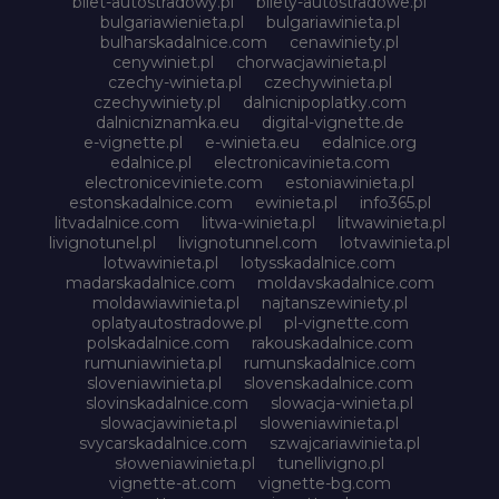
bilet-autostradowy.pl
bilety-autostradowe.pl
bulgariawienieta.pl
bulgariawinieta.pl
bulharskadalnice.com
cenawiniety.pl
cenywiniet.pl
chorwacjawinieta.pl
czechy-winieta.pl
czechywinieta.pl
czechywiniety.pl
dalnicnipoplatky.com
dalnicniznamka.eu
digital-vignette.de
e-vignette.pl
e-winieta.eu
edalnice.org
edalnice.pl
electronicavinieta.com
electroniceviniete.com
estoniawinieta.pl
estonskadalnice.com
ewinieta.pl
info365.pl
litvadalnice.com
litwa-winieta.pl
litwawinieta.pl
livignotunel.pl
livignotunnel.com
lotvawinieta.pl
lotwawinieta.pl
lotysskadalnice.com
madarskadalnice.com
moldavskadalnice.com
moldawiawinieta.pl
najtanszewiniety.pl
oplatyautostradowe.pl
pl-vignette.com
polskadalnice.com
rakouskadalnice.com
rumuniawinieta.pl
rumunskadalnice.com
sloveniawinieta.pl
slovenskadalnice.com
slovinskadalnice.com
slowacja-winieta.pl
slowacjawinieta.pl
sloweniawinieta.pl
svycarskadalnice.com
szwajcariawinieta.pl
słoweniawinieta.pl
tunellivigno.pl
vignette-at.com
vignette-bg.com