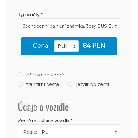
Typ viněty *
Cena:
84 PLN
příjezd do země
tranzitní cesta
jezdit po zemi
Údaje o vozidle
Země registrace vozidla *