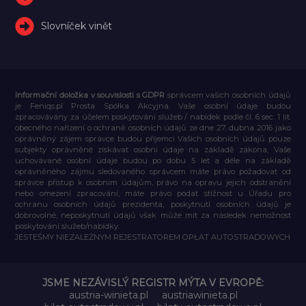
Slovníček vinět
Informační doložka v souvislosti s GDPR
správcem vašich osobních údajů
je Feniqs.pl Prosta Spółka Akcyjna. Vaše osobní údaje budou
zpracovávány za účelem poskytování služeb / nabídek podle čl. 6 sec. 1 lit.
obecného nařízení o ochraně osobních údajů ze dne 27. dubna 2016 jako
oprávněný zájem správce budou příjemci Vašich osobních údajů pouze
subjekty oprávněné získávat osobní údaje na základě zákona, Vaše
uchovávané osobní údaje budou po dobu 5 let a déle na základě
oprávněného zájmu sledovaného správcem máte právo požadovat od
správce přístup k osobním údajům, právo na opravu jejich odstranění
nebo omezení zpracování, máte právo podat stížnost u Úřadu pro
ochranu osobních údajů prezidenta, poskytnutí osobních údajů je
dobrovolné, neposkytnutí údajů však může mít za následek nemožnost
poskytování služeb/nabídky.
JESTEŚMY NIEZALEŻNYM REJESTRATOREM OPŁAT AUTOSTRADOWYCH
JSME NEZÁVISLÝ REGISTR MÝTA V EVROPĚ:
austria-winieta.pl
austriawinieta.pl