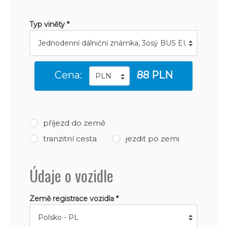
Typ viněty *
Cena:
88 PLN
příjezd do země
tranzitní cesta
jezdit po zemi
Údaje o vozidle
Země registrace vozidla *