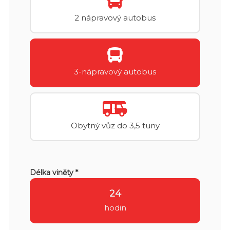
2 nápravový autobus
3-nápravový autobus
Obytný vůz do 3,5 tuny
Délka viněty *
24
hodin