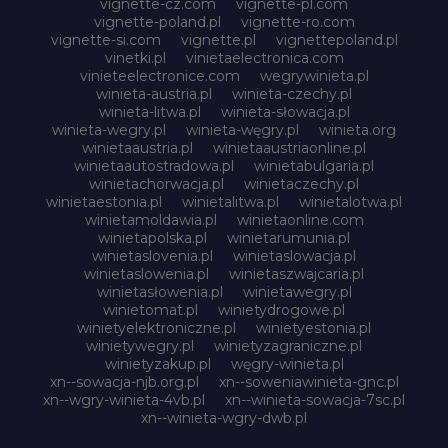
vignette-cz.com
vignette-pl.com
vignette-poland.pl
vignette-ro.com
vignette-si.com
vignette.pl
vignettepoland.pl
vinetki.pl
vinietaelectronica.com
vinieteelectronice.com
wegrywinieta.pl
winieta-austria.pl
winieta-czechy.pl
winieta-litwa.pl
winieta-słowacja.pl
winieta-wegry.pl
winieta-węgry.pl
winieta.org
winietaaustria.pl
winietaaustriaonline.pl
winietaautostradowa.pl
winietabulgaria.pl
winietachorwacja.pl
winietaczechy.pl
winietaestonia.pl
winietalitwa.pl
winietalotwa.pl
winietamoldawia.pl
winietaonline.com
winietapolska.pl
winietarumunia.pl
winietaslovenia.pl
winietaslowacja.pl
winietaslowenia.pl
winietaszwajcaria.pl
winietasłowenia.pl
winietawegry.pl
winietomat.pl
winietydrogowe.pl
winietyelektroniczne.pl
winietyestonia.pl
winietywegry.pl
winietyzagraniczne.pl
winietyzakup.pl
węgry-winieta.pl
xn--sowacja-njb.org.pl
xn--soweniawinieta-gnc.pl
xn--wgry-winieta-4vb.pl
xn--winieta-sowacja-7sc.pl
xn--winieta-wgry-dwb.pl