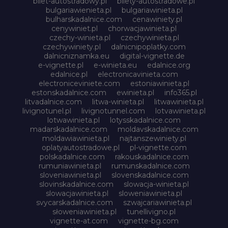
bilet-autostradowy.pl
bilety-autostradowe.pl
bulgariawienieta.pl
bulgariawinieta.pl
bulharskadalnice.com
cenawiniety.pl
cenywiniet.pl
chorwacjawinieta.pl
czechy-winieta.pl
czechywinieta.pl
czechywiniety.pl
dalnicnipoplatky.com
dalnicniznamka.eu
digital-vignette.de
e-vignette.pl
e-winieta.eu
edalnice.org
edalnice.pl
electronicavinieta.com
electroniceviniete.com
estoniawinieta.pl
estonskadalnice.com
ewinieta.pl
info365.pl
litvadalnice.com
litwa-winieta.pl
litwawinieta.pl
livignotunel.pl
livignotunnel.com
lotvawinieta.pl
lotwawinieta.pl
lotysskadalnice.com
madarskadalnice.com
moldavskadalnice.com
moldawiawinieta.pl
najtanszewiniety.pl
oplatyautostradowe.pl
pl-vignette.com
polskadalnice.com
rakouskadalnice.com
rumuniawinieta.pl
rumunskadalnice.com
sloveniawinieta.pl
slovenskadalnice.com
slovinskadalnice.com
slowacja-winieta.pl
slowacjawinieta.pl
sloweniawinieta.pl
svycarskadalnice.com
szwajcariawinieta.pl
słoweniawinieta.pl
tunellivigno.pl
vignette-at.com
vignette-bg.com