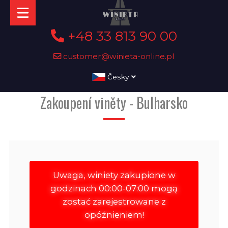
+48 33 813 90 00
customer@winieta-online.pl
Česky
Zakoupení viněty - Bulharsko
Uwaga, winiety zakupione w
godzinach 00:00-07:00 mogą
zostać zarejestrowane z
opóźnieniem!