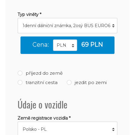
Typ viněty *
Cena:
69 PLN
příjezd do země
tranzitní cesta
jezdit po zemi
Údaje o vozidle
Země registrace vozidla *