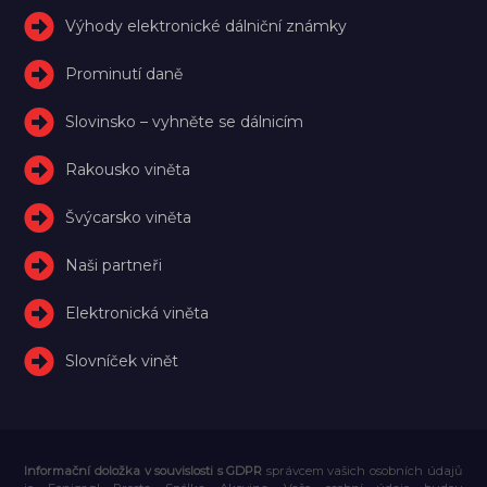
Výhody elektronické dálniční známky
Prominutí daně
Slovinsko – vyhněte se dálnicím
Rakousko viněta
Švýcarsko viněta
Naši partneři
Elektronická viněta
Slovníček vinět
Informační doložka v souvislosti s GDPR
správcem vašich osobních údajů