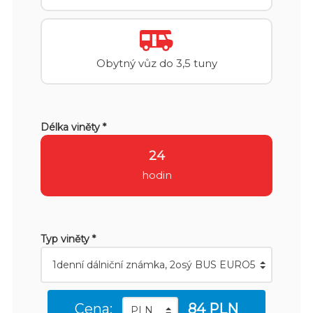
Obytný vůz do 3,5 tuny
Délka viněty *
24
hodin
Typ viněty *
Cena:
84 PLN