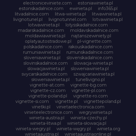
electroniceviniete.com
estoniawinieta.pl
estonskadalnice.com
ewinieta.pl
info365.pl
litvadalnice.com
litwa-winieta.pl
litwawinieta.pl
livignotunel.pl
livignotunnel.com
lotvawinieta.pl
lotwawinieta.pl
lotysskadalnice.com
madarskadalnice.com
moldavskadalnice.com
moldawiawinieta.pl
najtanszewiniety.pl
oplatyautostradowe.pl
pl-vignette.com
polskadalnice.com
rakouskadalnice.com
rumuniawinieta.pl
rumunskadalnice.com
sloveniawinieta.pl
slovenskadalnice.com
slovinskadalnice.com
slowacja-winieta.pl
slowacjawinieta.pl
sloweniawinieta.pl
svycarskadalnice.com
szwajcariawinieta.pl
słoweniawinieta.pl
tunellivigno.pl
vignette-at.com
vignette-bg.com
vignette-cz.com
vignette-pl.com
vignette-poland.pl
vignette-ro.com
vignette-si.com
vignette.pl
vignettepoland.pl
vinetki.pl
vinietaelectronica.com
vinieteelectronice.com
wegrywinieta.pl
winieta-austria.pl
winieta-czechy.pl
winieta-litwa.pl
winieta-słowacja.pl
winieta-wegry.pl
winieta-węgry.pl
winieta.org
winietaaustria.pl
winietaaustriaonline.pl