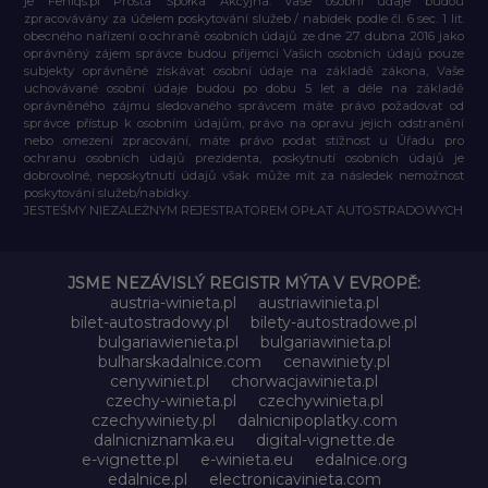
je Feniqs.pl Prosta Spółka Akcyjna. Vaše osobní údaje budou
zpracovávány za účelem poskytování služeb / nabídek podle čl. 6 sec. 1 lit.
obecného nařízení o ochraně osobních údajů ze dne 27. dubna 2016 jako
oprávněný zájem správce budou příjemci Vašich osobních údajů pouze
subjekty oprávněné získávat osobní údaje na základě zákona, Vaše
uchovávané osobní údaje budou po dobu 5 let a déle na základě
oprávněného zájmu sledovaného správcem máte právo požadovat od
správce přístup k osobním údajům, právo na opravu jejich odstranění
nebo omezení zpracování, máte právo podat stížnost u Úřadu pro
ochranu osobních údajů prezidenta, poskytnutí osobních údajů je
dobrovolné, neposkytnutí údajů však může mít za následek nemožnost
poskytování služeb/nabídky.
JESTEŚMY NIEZALEŻNYM REJESTRATOREM OPŁAT AUTOSTRADOWYCH
JSME NEZÁVISLÝ REGISTR MÝTA V EVROPĚ:
austria-winieta.pl
austriawinieta.pl
bilet-autostradowy.pl
bilety-autostradowe.pl
bulgariawienieta.pl
bulgariawinieta.pl
bulharskadalnice.com
cenawiniety.pl
cenywiniet.pl
chorwacjawinieta.pl
czechy-winieta.pl
czechywinieta.pl
czechywiniety.pl
dalnicnipoplatky.com
dalnicniznamka.eu
digital-vignette.de
e-vignette.pl
e-winieta.eu
edalnice.org
edalnice.pl
electronicavinieta.com