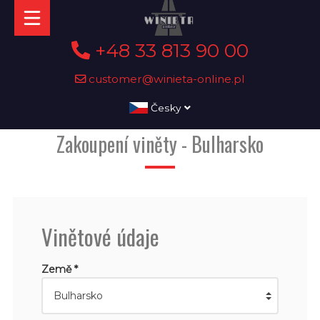
+48 33 813 90 00
customer@winieta-online.pl
Česky
Zakoupení viněty - Bulharsko
Vinětové údaje
Země *