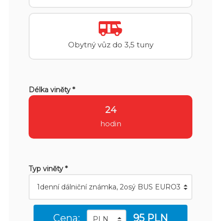
Obytný vůz do 3,5 tuny
Délka viněty *
24
hodin
Typ viněty *
Cena:
95 PLN