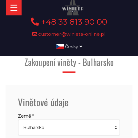
+48 33 813 90 00
customer@winieta-online.pl
Česky
Zakoupení viněty - Bulharsko
Vinětové údaje
Země *