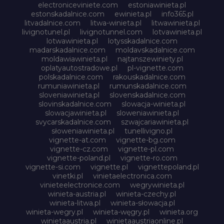
electroniceviniete.com
estoniawinieta.pl
estonskadalnice.com
ewinieta.pl
info365.pl
litvadalnice.com
litwa-winieta.pl
litwawinieta.pl
livignotunel.pl
livignotunnel.com
lotvawinieta.pl
lotwawinieta.pl
lotysskadalnice.com
madarskadalnice.com
moldavskadalnice.com
moldawiawinieta.pl
najtanszewiniety.pl
oplatyautostradowe.pl
pl-vignette.com
polskadalnice.com
rakouskadalnice.com
rumuniawinieta.pl
rumunskadalnice.com
sloveniawinieta.pl
slovenskadalnice.com
slovinskadalnice.com
slowacja-winieta.pl
slowacjawinieta.pl
sloweniawinieta.pl
svycarskadalnice.com
szwajcariawinieta.pl
słoweniawinieta.pl
tunellivigno.pl
vignette-at.com
vignette-bg.com
vignette-cz.com
vignette-pl.com
vignette-poland.pl
vignette-ro.com
vignette-si.com
vignette.pl
vignettepoland.pl
vinetki.pl
vinietaelectronica.com
vinieteelectronice.com
wegrywinieta.pl
winieta-austria.pl
winieta-czechy.pl
winieta-litwa.pl
winieta-słowacja.pl
winieta-wegry.pl
winieta-węgry.pl
winieta.org
winietaaustria.pl
winietaaustriaonline.pl