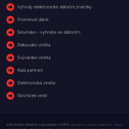
Výhody elektronické dálniční známky
Prominutí daně
Slovinsko – vyhněte se dálnicím
Rakousko viněta
Švýcarsko viněta
Naši partneři
Elektronická viněta
Slovníček vinět
Informační doložka v souvislosti s GDPR
správcem vašich osobních údajů