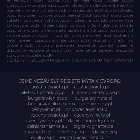
je Feniqs.pl Prosta Spółka Akcyjna. Vaše osobní údaje budou
zpracovávány za účelem poskytování služeb / nabídek podle čl. 6 sec. 1 lit.
obecného nařízení o ochraně osobních údajů ze dne 27. dubna 2016 jako
oprávněný zájem správce budou příjemci Vašich osobních údajů pouze
subjekty oprávněné získávat osobní údaje na základě zákona, Vaše
uchovávané osobní údaje budou po dobu 5 let a déle na základě
oprávněného zájmu sledovaného správcem máte právo požadovat od
správce přístup k osobním údajům, právo na opravu jejich odstranění
nebo omezení zpracování, máte právo podat stížnost u Úřadu pro
ochranu osobních údajů prezidenta, poskytnutí osobních údajů je
dobrovolné, neposkytnutí údajů však může mít za následek nemožnost
poskytování služeb/nabídky.
JESTEŚMY NIEZALEŻNYM REJESTRATOREM OPŁAT AUTOSTRADOWYCH
JSME NEZÁVISLÝ REGISTR MÝTA V EVROPĚ:
austria-winieta.pl
austriawinieta.pl
bilet-autostradowy.pl
bilety-autostradowe.pl
bulgariawienieta.pl
bulgariawinieta.pl
bulharskadalnice.com
cenawiniety.pl
cenywiniet.pl
chorwacjawinieta.pl
czechy-winieta.pl
czechywinieta.pl
czechywiniety.pl
dalnicnipoplatky.com
dalnicniznamka.eu
digital-vignette.de
e-vignette.pl
e-winieta.eu
edalnice.org
edalnice.pl
electronicavinieta.com