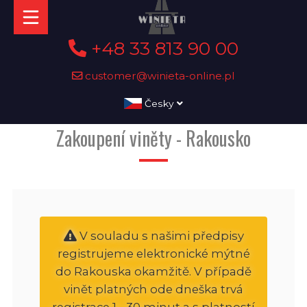
+48 33 813 90 00
customer@winieta-online.pl
Česky
Zakoupení viněty - Rakousko
V souladu s našimi předpisy
registrujeme elektronické mýtné
do Rakouska okamžitě. V případě
vinět platných ode dneška trvá
registrace 1 - 30 minut a s platností