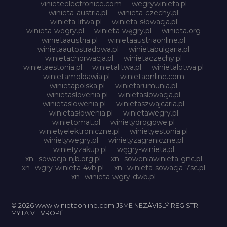
vinieteelectronice.com
wegrywinieta.pl
winieta-austria.pl
winieta-czechy.pl
winieta-litwa.pl
winieta-słowacja.pl
winieta-wegry.pl
winieta-węgry.pl
winieta.org
winietaaustria.pl
winietaaustriaonline.pl
winietaautostradowa.pl
winietabulgaria.pl
winietachorwacja.pl
winietaczechy.pl
winietaestonia.pl
winietalitwa.pl
winietalotwa.pl
winietamoldawia.pl
winietaonline.com
winietapolska.pl
winietarumunia.pl
winietaslovenia.pl
winietaslowacja.pl
winietaslowenia.pl
winietaszwajcaria.pl
winietasłowenia.pl
winietawegry.pl
winietomat.pl
winietydrogowe.pl
winietyelektroniczne.pl
winietyestonia.pl
winietywegry.pl
winietyzagraniczne.pl
winietyzakup.pl
węgry-winieta.pl
xn--sowacja-njb.org.pl
xn--soweniawinieta-gnc.pl
xn--wgry-winieta-4vb.pl
xn--winieta-sowacja-7sc.pl
xn--winieta-wgry-dwb.pl
© 2026 www.winietaonline.com JSME NEZÁVISLÝ REGISTR
MÝTA V EVROPĚ