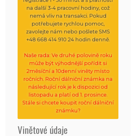
na další 3-4 pracovní hodiny, což
nemá vliv na transakci. Pokud
potřebujete rychlou pomoc,
zavolejte nám nebo pošlete SMS
+48 668 414 910 24 hodin denně.
Naše rada: Ve druhé polovině roku
může být výhodnější pořídit si
2měsíční a 10denní viněty místo
ročních. Roční dálniční známka na
následující rok je k dispozici od
listopadu a platí od 1. prosince.
Stále si chcete koupit roční dálniční
známku?
Vinětové údaje