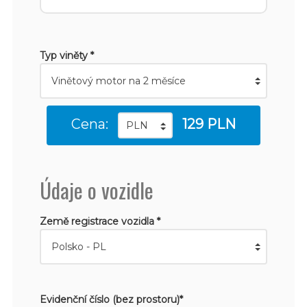
Typ viněty *
Cena:
129 PLN
Údaje o vozidle
Země registrace vozidla *
Evidenční číslo (bez prostoru)*