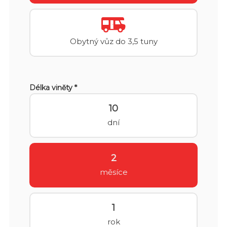
Obytný vůz do 3,5 tuny
Délka viněty *
10
dní
2
měsíce
1
rok