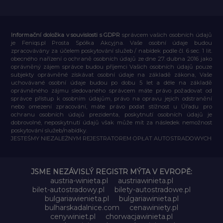
Informační doložka v souvislosti s GDPR
správcem vašich osobních údajů
je Feniqs.pl Prosta Spółka Akcyjna. Vaše osobní údaje budou
zpracovávány za účelem poskytování služeb / nabídek podle čl. 6 sec. 1 lit.
obecného nařízení o ochraně osobních údajů ze dne 27. dubna 2016 jako
oprávněný zájem správce budou příjemci Vašich osobních údajů pouze
subjekty oprávněné získávat osobní údaje na základě zákona, Vaše
uchovávané osobní údaje budou po dobu 5 let a déle na základě
oprávněného zájmu sledovaného správcem máte právo požadovat od
správce přístup k osobním údajům, právo na opravu jejich odstranění
nebo omezení zpracování, máte právo podat stížnost u Úřadu pro
ochranu osobních údajů prezidenta, poskytnutí osobních údajů je
dobrovolné, neposkytnutí údajů však může mít za následek nemožnost
poskytování služeb/nabídky.
JESTEŚMY NIEZALEŻNYM REJESTRATOREM OPŁAT AUTOSTRADOWYCH
JSME NEZÁVISLÝ REGISTR MÝTA V EVROPĚ:
austria-winieta.pl
austriawinieta.pl
bilet-autostradowy.pl
bilety-autostradowe.pl
bulgariawienieta.pl
bulgariawinieta.pl
bulharskadalnice.com
cenawiniety.pl
cenywiniet.pl
chorwacjawinieta.pl