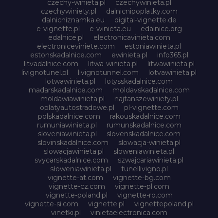
czechy-winieta.pl
czechywinieta.pl
czechywiniety.pl
dalnicnipoplatky.com
dalnicniznamka.eu
digital-vignette.de
e-vignette.pl
e-winieta.eu
edalnice.org
edalnice.pl
electronicavinieta.com
electroniceviniete.com
estoniawinieta.pl
estonskadalnice.com
ewinieta.pl
info365.pl
litvadalnice.com
litwa-winieta.pl
litwawinieta.pl
livignotunel.pl
livignotunnel.com
lotvawinieta.pl
lotwawinieta.pl
lotysskadalnice.com
madarskadalnice.com
moldavskadalnice.com
moldawiawinieta.pl
najtanszewiniety.pl
oplatyautostradowe.pl
pl-vignette.com
polskadalnice.com
rakouskadalnice.com
rumuniawinieta.pl
rumunskadalnice.com
sloveniawinieta.pl
slovenskadalnice.com
slovinskadalnice.com
slowacja-winieta.pl
slowacjawinieta.pl
sloweniawinieta.pl
svycarskadalnice.com
szwajcariawinieta.pl
słoweniawinieta.pl
tunellivigno.pl
vignette-at.com
vignette-bg.com
vignette-cz.com
vignette-pl.com
vignette-poland.pl
vignette-ro.com
vignette-si.com
vignette.pl
vignettepoland.pl
vinetki.pl
vinietaelectronica.com