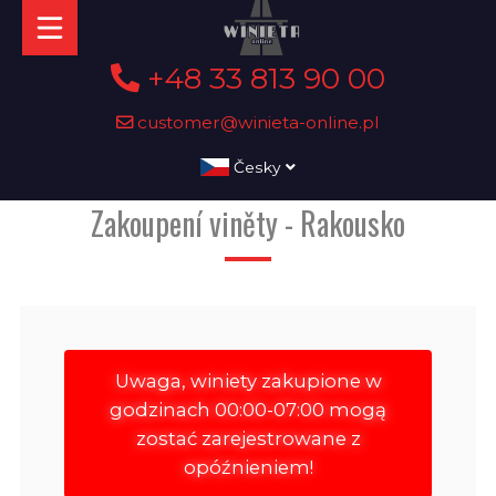
+48 33 813 90 00
customer@winieta-online.pl
Česky
Zakoupení viněty - Rakousko
Uwaga, winiety zakupione w
godzinach 00:00-07:00 mogą
zostać zarejestrowane z
opóźnieniem!