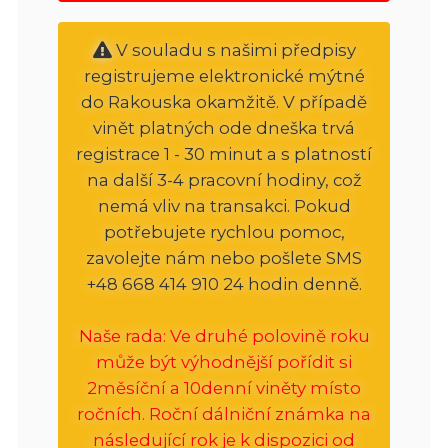
V souladu s našimi předpisy
registrujeme elektronické mýtné
do Rakouska okamžitě. V případě
vinět platných ode dneška trvá
registrace 1 - 30 minut a s platností
na další 3-4 pracovní hodiny, což
nemá vliv na transakci. Pokud
potřebujete rychlou pomoc,
zavolejte nám nebo pošlete SMS
+48 668 414 910 24 hodin denně.
Naše rada: Ve druhé polovině roku
může být výhodnější pořídit si
2měsíční a 10denní viněty místo
ročních. Roční dálniční známka na
následující rok je k dispozici od