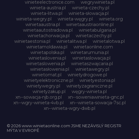
vinieteelectronice.com
wegrywinieta.pl
winieta-austria.pl
winieta-czechy.pl
winieta-litwa.pl
winieta-słowacja.pl
winieta-wegry.pl
winieta-węgry.pl
winieta.org
winietaaustria.pl
winietaaustriaonline.pl
winietaautostradowa.pl
winietabulgaria.pl
winietachorwacja.pl
winietaczechy.pl
winietaestonia.pl
winietalitwa.pl
winietalotwa.pl
winietamoldawia.pl
winietaonline.com
winietapolska.pl
winietarumunia.pl
winietaslovenia.pl
winietaslowacja.pl
winietaslowenia.pl
winietaszwajcaria.pl
winietasłowenia.pl
winietawegry.pl
winietomat.pl
winietydrogowe.pl
winietyelektroniczne.pl
winietyestonia.pl
winietywegry.pl
winietyzagraniczne.pl
winietyzakup.pl
węgry-winieta.pl
xn--sowacja-njb.org.pl
xn--soweniawinieta-gnc.pl
xn--wgry-winieta-4vb.pl
xn--winieta-sowacja-7sc.pl
xn--winieta-wgry-dwb.pl
© 2026 www.winietaonline.com JSME NEZÁVISLÝ REGISTR
MÝTA V EVROPĚ