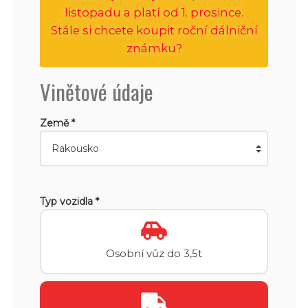
listopadu a platí od 1. prosince.
Stále si chcete koupit roční dálniční
známku?
Vinětové údaje
Země *
Typ vozidla *
Osobní vůz do 3,5t