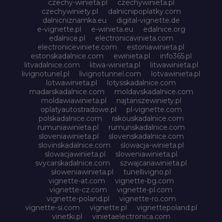
czechy-winieta.pl
czechywinieta.pl
czechywiniety.pl
dalnicnipoplatky.com
dalnicniznamka.eu
digital-vignette.de
e-vignette.pl
e-winieta.eu
edalnice.org
edalnice.pl
electronicavinieta.com
electroniceviniete.com
estoniawinieta.pl
estonskadalnice.com
ewinieta.pl
info365.pl
litvadalnice.com
litwa-winieta.pl
litwawinieta.pl
livignotunel.pl
livignotunnel.com
lotvawinieta.pl
lotwawinieta.pl
lotysskadalnice.com
madarskadalnice.com
moldavskadalnice.com
moldawiawinieta.pl
najtanszewiniety.pl
oplatyautostradowe.pl
pl-vignette.com
polskadalnice.com
rakouskadalnice.com
rumuniawinieta.pl
rumunskadalnice.com
sloveniawinieta.pl
slovenskadalnice.com
slovinskadalnice.com
slowacja-winieta.pl
slowacjawinieta.pl
sloweniawinieta.pl
svycarskadalnice.com
szwajcariawinieta.pl
słoweniawinieta.pl
tunellivigno.pl
vignette-at.com
vignette-bg.com
vignette-cz.com
vignette-pl.com
vignette-poland.pl
vignette-ro.com
vignette-si.com
vignette.pl
vignettepoland.pl
vinetki.pl
vinietaelectronica.com