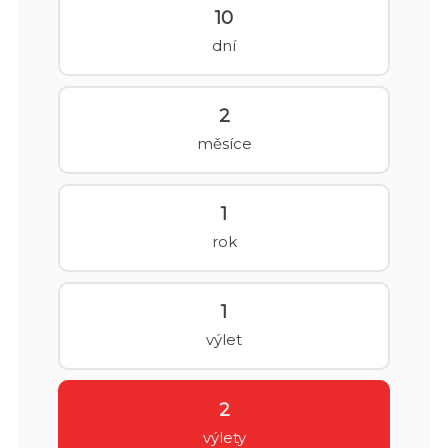
10
dní
2
měsíce
1
rok
1
výlet
2
výlety