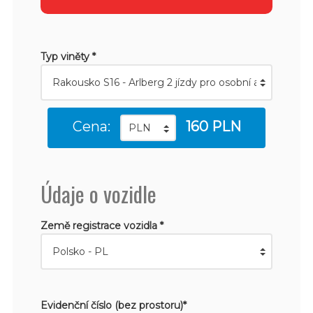
Typ viněty *
Cena:
160 PLN
Údaje o vozidle
Země registrace vozidla *
Evidenční číslo (bez prostoru)*