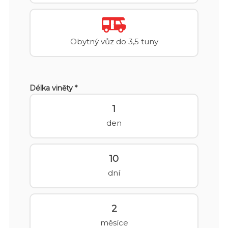
Obytný vůz do 3,5 tuny
Délka viněty *
1
den
10
dní
2
měsíce