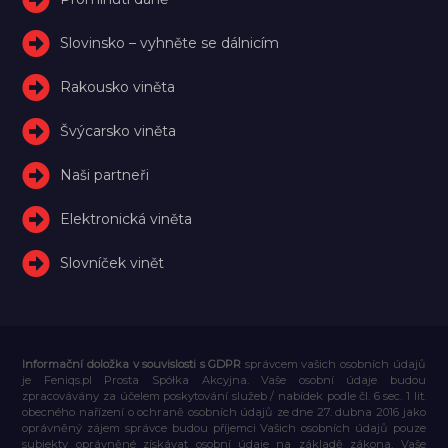
Slovinsko – vyhněte se dálnicím
Rakousko viněta
Švýcarsko viněta
Naši partneři
Elektronická viněta
Slovníček vinět
Informační doložka v souvislosti s GDPR
správcem vašich osobních údajů
je Feniqs.pl Prosta Spółka Akcyjna. Vaše osobní údaje budou
zpracovávány za účelem poskytování služeb / nabídek podle čl. 6 sec. 1 lit.
obecného nařízení o ochraně osobních údajů ze dne 27. dubna 2016 jako
oprávněný zájem správce budou příjemci Vašich osobních údajů pouze
subjekty oprávněné získávat osobní údaje na základě zákona, Vaše