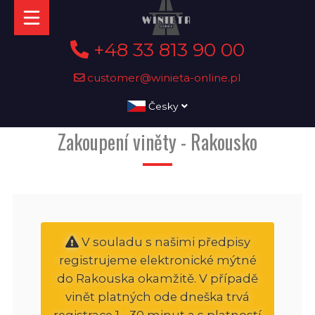
+48 33 813 90 00
customer@winieta-online.pl
Česky
Zakoupení viněty - Rakousko
V souladu s našimi předpisy
registrujeme elektronické mýtné
do Rakouska okamžitě. V případě
vinět platných ode dneška trvá
registrace 1 - 30 minut a s platností