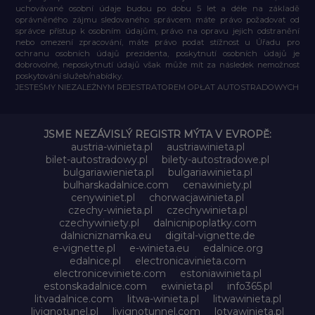
uchovávané osobní údaje budou po dobu 5 let a déle na základě
oprávněného zájmu sledovaného správcem máte právo požadovat od
správce přístup k osobním údajům, právo na opravu jejich odstranění
nebo omezení zpracování, máte právo podat stížnost u Úřadu pro
ochranu osobních údajů prezidenta, poskytnutí osobních údajů je
dobrovolné, neposkytnutí údajů však může mít za následek nemožnost
poskytování služeb/nabídky.
JESTEŚMY NIEZALEŻNYM REJESTRATOREM OPŁAT AUTOSTRADOWYCH
JSME NEZÁVISLÝ REGISTR MÝTA V EVROPĚ:
austria-winieta.pl
austriawinieta.pl
bilet-autostradowy.pl
bilety-autostradowe.pl
bulgariawienieta.pl
bulgariawinieta.pl
bulharskadalnice.com
cenawiniety.pl
cenywiniet.pl
chorwacjawinieta.pl
czechy-winieta.pl
czechywinieta.pl
czechywiniety.pl
dalnicnipoplatky.com
dalnicniznamka.eu
digital-vignette.de
e-vignette.pl
e-winieta.eu
edalnice.org
edalnice.pl
electronicavinieta.com
electroniceviniete.com
estoniawinieta.pl
estonskadalnice.com
ewinieta.pl
info365.pl
litvadalnice.com
litwa-winieta.pl
litwawinieta.pl
livignotunel.pl
livignotunnel.com
lotvawinieta.pl