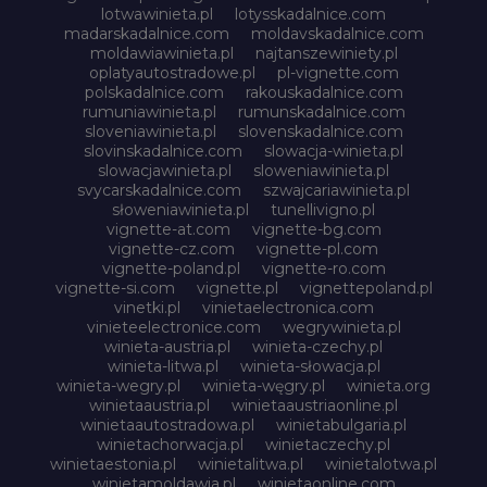
lotwawinieta.pl
lotysskadalnice.com
madarskadalnice.com
moldavskadalnice.com
moldawiawinieta.pl
najtanszewiniety.pl
oplatyautostradowe.pl
pl-vignette.com
polskadalnice.com
rakouskadalnice.com
rumuniawinieta.pl
rumunskadalnice.com
sloveniawinieta.pl
slovenskadalnice.com
slovinskadalnice.com
slowacja-winieta.pl
slowacjawinieta.pl
sloweniawinieta.pl
svycarskadalnice.com
szwajcariawinieta.pl
słoweniawinieta.pl
tunellivigno.pl
vignette-at.com
vignette-bg.com
vignette-cz.com
vignette-pl.com
vignette-poland.pl
vignette-ro.com
vignette-si.com
vignette.pl
vignettepoland.pl
vinetki.pl
vinietaelectronica.com
vinieteelectronice.com
wegrywinieta.pl
winieta-austria.pl
winieta-czechy.pl
winieta-litwa.pl
winieta-słowacja.pl
winieta-wegry.pl
winieta-węgry.pl
winieta.org
winietaaustria.pl
winietaaustriaonline.pl
winietaautostradowa.pl
winietabulgaria.pl
winietachorwacja.pl
winietaczechy.pl
winietaestonia.pl
winietalitwa.pl
winietalotwa.pl
winietamoldawia.pl
winietaonline.com