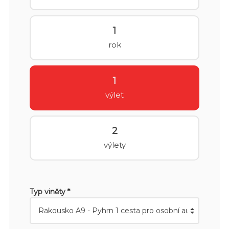
1
rok
1
výlet
2
výlety
Typ viněty *