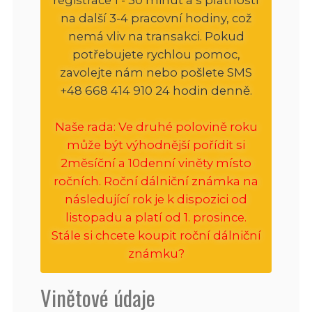
na další 3-4 pracovní hodiny, což
nemá vliv na transakci. Pokud
potřebujete rychlou pomoc,
zavolejte nám nebo pošlete SMS
+48 668 414 910 24 hodin denně.
Naše rada: Ve druhé polovině roku
může být výhodnější pořídit si
2měsíční a 10denní viněty místo
ročních. Roční dálniční známka na
následující rok je k dispozici od
listopadu a platí od 1. prosince.
Stále si chcete koupit roční dálniční
známku?
Vinětové údaje