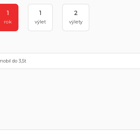
1
1
2
rok
výlet
výlety