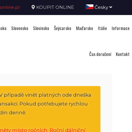
nline.pl
KOUPIT ONLINE
Česky
sko
Slovensko
Slovinsko
Švýcarsko
Maďarsko
Itálie
Informace
Čas doručení
Kontakt
V případě vinět platných ode dneška
transakci. Pokud potřebujete rychlou
din denně.
něty místo ročních. Roční dálniční