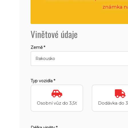
známka na 
Vinětové údaje
Země *
Typ vozidla *
Osobní vůz do 3,5t
Dodávka do 3
Délka viněty *