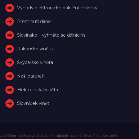
Výhody elektronické dálniční známky
Prominutí daně
Slovinsko – vyhněte se dálnicím
Rakousko viněta
Švýcarsko viněta
Naši partneři
Elektronická viněta
Slovníček vinět
účelem poskytování služeb / nabídek podle čl. 6 sec. 1 lit. obecného