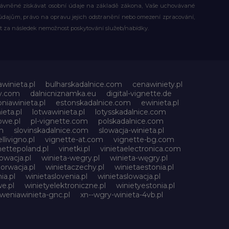
rávněné získávat osobní údaje na základě zákona, Vaše uchovávané
dajům, právo na opravu jejich odstranění nebo omezení zpracování,
t za následek nemožnost poskytování služeb/nabídky.
awinieta.pl
bulharskadalnice.com
cenawiniety.pl
ky.com
dalnicniznamka.eu
digital-vignette.de
niawinieta.pl
estonskadalnice.com
ewinieta.pl
ieta.pl
lotwawinieta.pl
lotysskadalnice.com
owe.pl
pl-vignette.com
polskadalnice.com
m
slovinskadalnice.com
slowacja-winieta.pl
llivigno.pl
vignette-at.com
vignette-bg.com
nettepoland.pl
vinetki.pl
vinietaelectronica.com
owacja.pl
winieta-wegry.pl
winieta-węgry.pl
orwacja.pl
winietaczechy.pl
winietaestonia.pl
ia.pl
winietaslovenia.pl
winietaslowacja.pl
e.pl
winietyelektroniczne.pl
winietyestonia.pl
oweniawinieta-gnc.pl
xn--wgry-winieta-4vb.pl