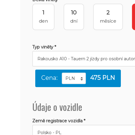
1
10
2
den
dní
měsíce
Typ viněty *
Cena:
475 PLN
Údaje o vozidle
Země registrace vozidla *