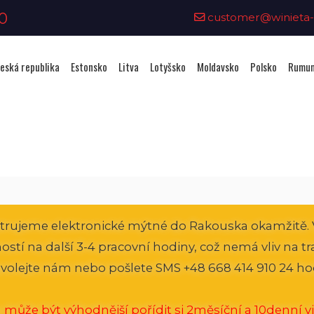
0
customer@winieta-o
eská republika
Estonsko
Litva
Lotyšsko
Moldavsko
Polsko
Rumun
Zakoupení viněty - Rakousko
strujeme elektronické mýtné do Rakouska okamžitě. 
atností na další 3-4 pracovní hodiny, což nemá vliv na 
volejte nám nebo pošlete SMS +48 668 414 910 24 ho
 může být výhodnější pořídit si 2měsíční a 10denní vi