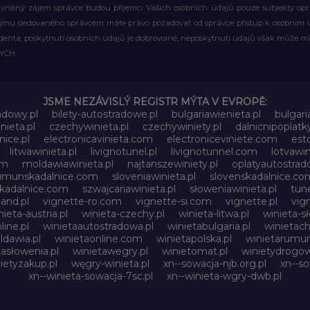
rávněný zájem správce budou příjemci Vašich osobních údajů pouze subjekty op
ájmu sledovaného správcem máte právo požadovat od správce přístup k osobním ú
denta, poskytnutí osobních údajů je dobrovolné, neposkytnutí údajů však může mí
WYCH
JSME NEZÁVISLÝ REGISTR MÝTA V EVROPĚ:
adowy.pl
bilety-autostradowe.pl
bulgariawienieta.pl
bulgari
nieta.pl
czechywinieta.pl
czechywiniety.pl
dalnicnipoplat
nice.pl
electronicavinieta.com
electroniceviniete.com
esto
litwawinieta.pl
livignotunel.pl
livignotunnel.com
lotvawin
om
moldawiawinieta.pl
najtanszewiniety.pl
oplatyautostrad
umunskadalnice.com
sloveniawinieta.pl
slovenskadalnice.co
skadalnice.com
szwajcariawinieta.pl
słoweniawinieta.pl
tune
and.pl
vignette-ro.com
vignette-si.com
vignette.pl
vig
nieta-austria.pl
winieta-czechy.pl
winieta-litwa.pl
winieta-sł
line.pl
winietaautostradowa.pl
winietabulgaria.pl
winietach
dawia.pl
winietaonline.com
winietapolska.pl
winietarumun
tasłowenia.pl
winietawegry.pl
winietomat.pl
winietydrogow
ietyzakup.pl
węgry-winieta.pl
xn--sowacja-njb.org.pl
xn--s
xn--winieta-sowacja-7sc.pl
xn--winieta-wgry-dwb.pl