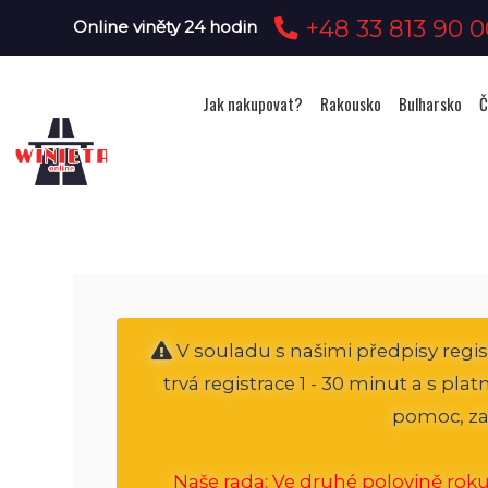
+48 33 813 90 0
Online viněty 24 hodin
Jak nakupovat?
Rakousko
Bulharsko
Č
V souladu s našimi předpisy regi
trvá registrace 1 - 30 minut a s pl
pomoc, za
Naše rada: Ve druhé polovině roku