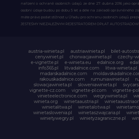
nařízení o ochraně osobních údajů ze dne 27. dubna 2016 jako op
osobní údaje budou po dobu 5 let a déle na základě oprávněného z
máte právo podat stížnost u Úřadu pro ochranu osobních údajů prezi
JESTEŚMY NIEZALEŻNYM REJESTRATOREM OPŁAT AUTOSTRADO
austria-winieta.pl
austriawinieta.pl
bilet-autostr
cenywiniet.pl
chorwacjawinieta.pl
czechy-wi
e-vignette.pl
e-winieta.eu
edalnice.org
edal
info365.pl
litvadalnice.com
litwa-winieta.pl
madarskadalnice.com
moldavskadalnice.c
rakouskadalnice.com
rumuniawinieta.pl
r
slowacjawinieta.pl
sloweniawinieta.pl
svycar
vignette-cz.com
vignette-pl.com
vignette-pol
vinieteelectronice.com
wegrywinieta.pl
wi
winieta.org
winietaaustria.pl
winietaaustriaon
winietalitwa.pl
winietalotwa.pl
winietamol
winietaslowenia.pl
winietaszwajcaria.pl
winie
winietywegry.pl
winietyzagraniczne.pl
win