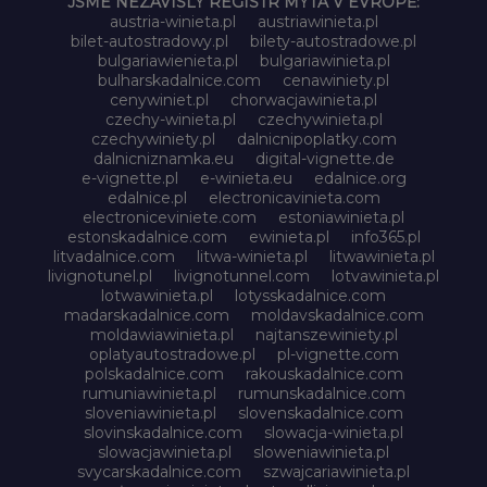
JSME NEZÁVISLÝ REGISTR MÝTA V EVROPĚ:
austria-winieta.pl
austriawinieta.pl
bilet-autostradowy.pl
bilety-autostradowe.pl
bulgariawienieta.pl
bulgariawinieta.pl
bulharskadalnice.com
cenawiniety.pl
cenywiniet.pl
chorwacjawinieta.pl
czechy-winieta.pl
czechywinieta.pl
czechywiniety.pl
dalnicnipoplatky.com
dalnicniznamka.eu
digital-vignette.de
e-vignette.pl
e-winieta.eu
edalnice.org
edalnice.pl
electronicavinieta.com
electroniceviniete.com
estoniawinieta.pl
estonskadalnice.com
ewinieta.pl
info365.pl
litvadalnice.com
litwa-winieta.pl
litwawinieta.pl
livignotunel.pl
livignotunnel.com
lotvawinieta.pl
lotwawinieta.pl
lotysskadalnice.com
madarskadalnice.com
moldavskadalnice.com
moldawiawinieta.pl
najtanszewiniety.pl
oplatyautostradowe.pl
pl-vignette.com
polskadalnice.com
rakouskadalnice.com
rumuniawinieta.pl
rumunskadalnice.com
sloveniawinieta.pl
slovenskadalnice.com
slovinskadalnice.com
slowacja-winieta.pl
slowacjawinieta.pl
sloweniawinieta.pl
svycarskadalnice.com
szwajcariawinieta.pl