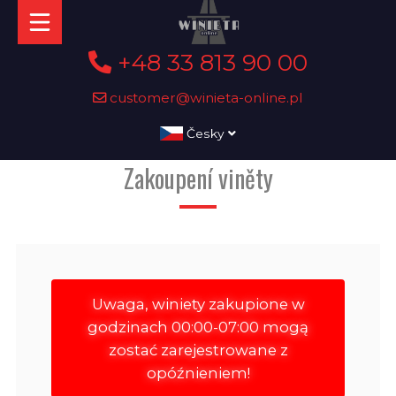
+48 33 813 90 00
customer@winieta-online.pl
Česky
Zakoupení viněty
Uwaga, winiety zakupione w
godzinach 00:00-07:00 mogą
zostać zarejestrowane z
opóźnieniem!