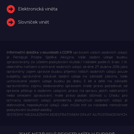
Elektronická viněta
Slovníček vinět
Informační doložka v souvislosti s GDPR
správcem vašich osobních údajů
je Feniqs.pl Prosta Spółka Akcyjna. Vaše osobní údaje budou
zpracovávány za účelem poskytování služeb / nabídek podle čl. 6 sec. 1 lit.
obecného nařízení o ochraně osobních údajů ze dne 27. dubna 2016 jako
oprávněný zájem správce budou příjemci Vašich osobních údajů pouze
subjekty oprávněné získávat osobní údaje na základě zákona, Vaše
uchovávané osobní údaje budou po dobu 5 let a déle na základě
oprávněného zájmu sledovaného správcem máte právo požadovat od
správce přístup k osobním údajům, právo na opravu jejich odstranění
nebo omezení zpracování, máte právo podat stížnost u Úřadu pro
ochranu osobních údajů prezidenta, poskytnutí osobních údajů je
dobrovolné, neposkytnutí údajů však může mít za následek nemožnost
poskytování služeb/nabídky.
JESTEŚMY NIEZALEŻNYM REJESTRATOREM OPŁAT AUTOSTRADOWYCH