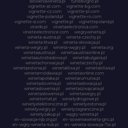
słoweniawinieta.pl
tunellivigno.pl
vignette-at.com
vignette-bg.com
vignette-cz.com
vignette-pl.com
vignette-poland.pl
vignette-ro.com
vignette-si.com
vignette.pl
vignettepoland.pl
vinetki.pl
vinietaelectronica.com
vinieteelectronice.com
wegrywinieta.pl
winieta-austria.pl
winieta-czechy.pl
winieta-litwa.pl
winieta-słowacja.pl
winieta-wegry.pl
winieta-węgry.pl
winieta.org
winietaaustria.pl
winietaaustriaonline.pl
winietaautostradowa.pl
winietabulgaria.pl
winietachorwacja.pl
winietaczechy.pl
winietaestonia.pl
winietalitwa.pl
winietalotwa.pl
winietamoldawia.pl
winietaonline.com
winietapolska.pl
winietarumunia.pl
winietaslovenia.pl
winietaslowacja.pl
winietaslowenia.pl
winietaszwajcaria.pl
winietasłowenia.pl
winietawegry.pl
winietomat.pl
winietydrogowe.pl
winietyelektroniczne.pl
winietyestonia.pl
winietywegry.pl
winietyzagraniczne.pl
winietyzakup.pl
węgry-winieta.pl
xn--sowacja-njb.org.pl
xn--soweniawinieta-gnc.pl
xn--wgry-winieta-4vb.pl
xn--winieta-sowacja-7sc.pl