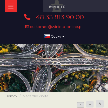
+48 33 813 90 00
customer@winieta-online.pl
Česky
Domov
/
Maďarsko viněta
A
A
A