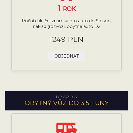
1
ROK
Roční dálniční známka pro auto do 9 osob,
náklad (rozvoz), obytné auto D2
1249 PLN
OBJEDNAT
TYP VOZIDLA:
OBYTNÝ VŮZ DO 3,5 TUNY