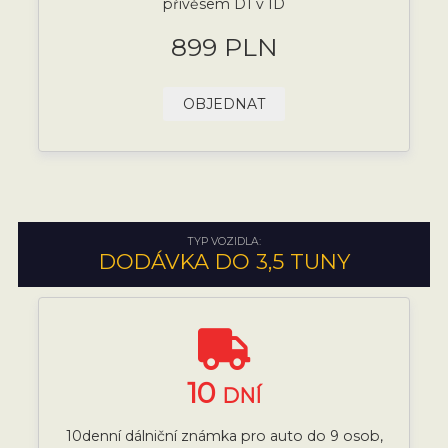
přívěsem D1 v ID
899 PLN
OBJEDNAT
TYP VOZIDLA:
DODÁVKA DO 3,5 TUNY
10
DNÍ
10denní dálniční známka pro auto do 9 osob,