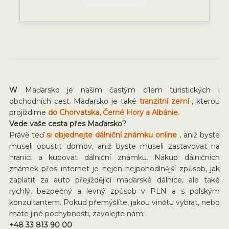
W
Maďarsko je naším častým cílem turistických i
obchodních cest. Maďarsko je také
tranzitní zemí
, kterou
projíždíme
do Chorvatska, Černé Hory a Albánie.
Vede vaše cesta přes Maďarsko?
Právě teď
si objednejte dálniční známku online
, aniž byste
museli opustit domov, aniž byste museli zastavovat na
hranici a kupovat dálniční známku. Nákup dálničních
známek přes internet je nejen nejpohodlnější způsob, jak
zaplatit za auto přejíždějící maďarské dálnice, ale také
rychlý, bezpečný a levný způsob v PLN a s polským
konzultantem. Pokud přemýšlíte, jakou vinětu vybrat, nebo
máte jiné pochybnosti, zavolejte nám:
+48 33 813 90 00