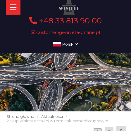
+48 33 813 90 00
customer@winieta-online.pl
Polski
Strona główna
/
Aktualności
/
Zakup winiety czeskiej w terminalu samoobsługowym
A
A