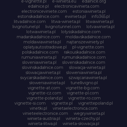
e-vignette.pl
e-winieta.eu
edalnice.org
edalnice.pl
electronicavinieta.com
electroniceviniete.com
estoniawinieta.pl
estonskadalnice.com
ewinieta.pl
info365.pl
litvadalnice.com
litwa-winieta.pl
litwawinieta.pl
livignotunel.pl
livignotunnel.com
lotvawinieta.pl
lotwawinieta.pl
lotysskadalnice.com
madarskadalnice.com
moldavskadalnice.com
moldawiawinieta.pl
najtanszewiniety.pl
oplatyautostradowe.pl
pl-vignette.com
polskadalnice.com
rakouskadalnice.com
rumuniawinieta.pl
rumunskadalnice.com
sloveniawinieta.pl
slovenskadalnice.com
slovinskadalnice.com
slowacja-winieta.pl
slowacjawinieta.pl
sloweniawinieta.pl
svycarskadalnice.com
szwajcariawinieta.pl
słoweniawinieta.pl
tunellivigno.pl
vignette-at.com
vignette-bg.com
vignette-cz.com
vignette-pl.com
vignette-poland.pl
vignette-ro.com
vignette-si.com
vignette.pl
vignettepoland.pl
vinetki.pl
vinietaelectronica.com
vinieteelectronice.com
wegrywinieta.pl
winieta-austria.pl
winieta-czechy.pl
winieta-litwa.pl
winieta-słowacja.pl