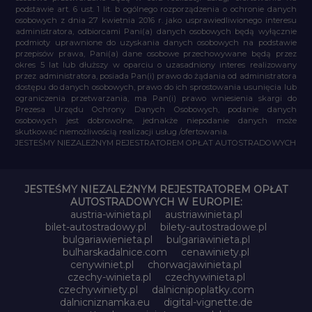
podstawie art. 6 ust. 1 lit. b ogólnego rozporządzenia o ochronie danych
osobowych z dnia 27 kwietnia 2016 r. jako usprawiedliwionego interesu
administratora, odbiorcami Pani(a) danych osobowych będą wyłącznie
podmioty uprawnione do uzyskania danych osobowych na podstawie
przepisów prawa, Pani(a) dane osobowe przechowywane będą przez
okres 5 lat lub dłuższy w oparciu o uzasadniony interes realizowany
przez administratora, posiada Pan(i) prawo do żądania od administratora
dostępu do danych osobowych, prawo do ich sprostowania usunięcia lub
ograniczenia przetwarzania, ma Pan(i) prawo wniesienia skargi do
Prezesa Urzędu Ochrony Danych Osobowych, podanie danych
osobowych jest dobrowolne, jednakże niepodanie danych może
skutkować niemożliwością realizacji usług /ofertowania.
JESTEŚMY NIEZALEŻNYM REJESTRATOREM OPŁAT AUTOSTRADOWYCH
JESTEŚMY NIEZALEŻNYM REJESTRATOREM OPŁAT
AUTOSTRADOWYCH W EUROPIE:
austria-winieta.pl
austriawinieta.pl
bilet-autostradowy.pl
bilety-autostradowe.pl
bulgariawienieta.pl
bulgariawinieta.pl
bulharskadalnice.com
cenawiniety.pl
cenywiniet.pl
chorwacjawinieta.pl
czechy-winieta.pl
czechywinieta.pl
czechywiniety.pl
dalnicnipoplatky.com
dalnicniznamka.eu
digital-vignette.de