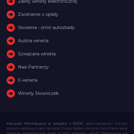
Zalety winiety elektronicznej
Zwolnienie z opłaty
Słowenia - omiń autostrady
Austria winieta
Szwajcaria winieta
Nasi Partnerzy
E-winieta
Winiety Słowniczek
Klauzula informacyjna w związku z RODO
administratorem Pani(a)
danych osobowych jest Feniqs.pl Prosta Spółka Akcyjna. Pani/Pana dane
osobowe przetwarzane będą w celu realizacji usług/ ofertowania na