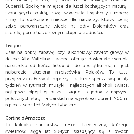
Superski. Spokojne miejsce dla ludzi kochających naturę i
szanujących spokój, ciszę, wspaniałe krajobrazy i mocną
zimę. To doskonałe miejsce dla narciarzy, którzy cenią
sobie panoramiczne widoki na góry Dolomitów oraz
szeroką gamę tras o różnym stopniu trudności.
Livigno
Czas na dobrą zabawę, czyli alkoholowy zawrót głowy w
dolinie Alta Valtellina. Livigno oferuje doskonałe warunki
narciarskie od końca listopada do początku maja i jest
najbardziej ulubioną miejscówką Polaków. To tutaj
przyjeżdża cały świat imprezy i na luzie spędza wspaniały
tydzień w rytmach muzyki i najlepszych alkoholi świata,
najlepszej alpejskiej pizzy. Livigno to jedna z najwyżej
położonych stacji narciarskich na wysokości ponad 1700 m
n.p.m. zwana też Małym Tybetem.
Cortina d’Ampezzo
To kolebka narciarstwa, resort turystyczny, którego
świetność sięga lat 50-tych składający się z dwóch