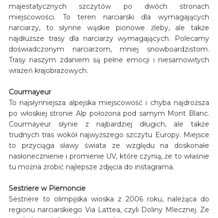
majestatycznych szczytów po dwóch stronach
miejscowości. To teren narciarski dla wymagających
narciarzy, to słynne wąskie pionowe żleby, ale także
najdłuższe trasy dla narciarzy wymagających. Polecamy
doświadczonym narciarzom, mniej snowboardzistom.
Trasy naszym zdaniem są pełne emocji i niesamowitych
wrażeń krajobrazowych.
Courmayeur
To najsłynniejsza alpejska miejscowość i chyba najdroższa
po włoskiej stronie Alp położona pod samym Mont Blanc.
Courmayeur słynie z najbardziej długich, ale także
trudnych tras wokół najwyższego szczytu Europy. Miejsce
to przyciąga sławy świata ze względu na doskonałe
nasłonecznienie i promienie UV, które czynią, że to właśnie
tu można zrobić najlepsze zdjęcia do instagrama.
Sestriere w Piemoncie
Sestriere to olimpijska wioska z 2006 roku, należąca do
regionu narciarskiego Via Lattea, czyli Doliny Mlecznej. Ze