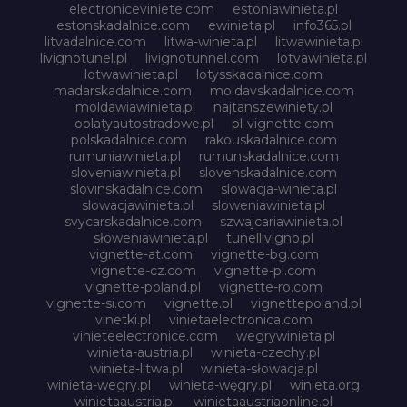
electroniceviniete.com
estoniawinieta.pl
estonskadalnice.com
ewinieta.pl
info365.pl
litvadalnice.com
litwa-winieta.pl
litwawinieta.pl
livignotunel.pl
livignotunnel.com
lotvawinieta.pl
lotwawinieta.pl
lotysskadalnice.com
madarskadalnice.com
moldavskadalnice.com
moldawiawinieta.pl
najtanszewiniety.pl
oplatyautostradowe.pl
pl-vignette.com
polskadalnice.com
rakouskadalnice.com
rumuniawinieta.pl
rumunskadalnice.com
sloveniawinieta.pl
slovenskadalnice.com
slovinskadalnice.com
slowacja-winieta.pl
slowacjawinieta.pl
sloweniawinieta.pl
svycarskadalnice.com
szwajcariawinieta.pl
słoweniawinieta.pl
tunellivigno.pl
vignette-at.com
vignette-bg.com
vignette-cz.com
vignette-pl.com
vignette-poland.pl
vignette-ro.com
vignette-si.com
vignette.pl
vignettepoland.pl
vinetki.pl
vinietaelectronica.com
vinieteelectronice.com
wegrywinieta.pl
winieta-austria.pl
winieta-czechy.pl
winieta-litwa.pl
winieta-słowacja.pl
winieta-wegry.pl
winieta-węgry.pl
winieta.org
winietaaustria.pl
winietaaustriaonline.pl