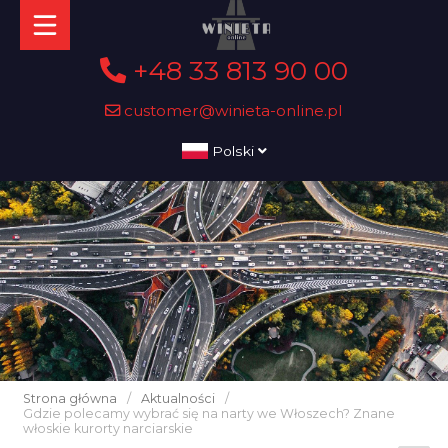
+48 33 813 90 00
customer@winieta-online.pl
Polski
Strona główna
/
Aktualności
/
Gdzie polecamy wybrać się na narty we Włoszech? Znane
włoskie kurorty narciarskie