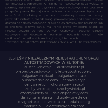
administratora, odbiorcami Pani(a) danych osobowych będą wyłącznie
podmioty uprawnione do uzyskania danych osobowych na podstawie
przepisów prawa, Pani(a) dane osobowe przechowywane będą przez
okres 5 lat lub dłuższy w oparciu o uzasadniony interes realizowany
przez administratora, posiada Pan(i) prawo do żądania od administratora
dostępu do danych osobowych, prawo do ich sprostowania usunięcia lub
ograniczenia przetwarzania, ma Pan(i) prawo wniesienia skargi do
Prezesa Urzędu Ochrony Danych Osobowych, podanie danych
osobowych jest dobrowolne, jednakże niepodanie danych może
skutkować niemożliwością realizacji usług /ofertowania.
JESTEŚMY NIEZALEŻNYM REJESTRATOREM OPŁAT AUTOSTRADOWYCH
JESTEŚMY NIEZALEŻNYM REJESTRATOREM OPŁAT
AUTOSTRADOWYCH W EUROPIE:
austria-winieta.pl
austriawinieta.pl
bilet-autostradowy.pl
bilety-autostradowe.pl
bulgariawienieta.pl
bulgariawinieta.pl
bulharskadalnice.com
cenawiniety.pl
cenywiniet.pl
chorwacjawinieta.pl
czechy-winieta.pl
czechywinieta.pl
czechywiniety.pl
dalnicnipoplatky.com
dalnicniznamka.eu
digital-vignette.de
e-vignette.pl
e-winieta.eu
edalnice.org
edalnice.pl
electronicavinieta.com