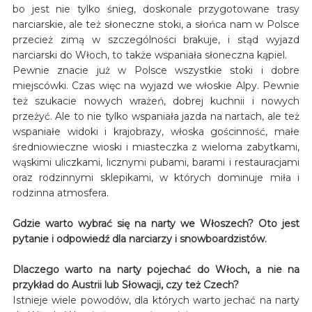
bo jest nie tylko śnieg, doskonale przygotowane trasy
narciarskie, ale też słoneczne stoki, a słońca nam w Polsce
przecież zimą w szczególności brakuje, i stąd wyjazd
narciarski do Włoch, to także wspaniała słoneczna kąpiel.
Pewnie znacie już w Polsce wszystkie stoki i dobre
miejscówki. Czas więc na wyjazd we włoskie Alpy. Pewnie
też szukacie nowych wrażeń, dobrej kuchnii i nowych
przeżyć. Ale to nie tylko wspaniała jazda na nartach, ale też
wspaniałe widoki i krajobrazy, włoska gościnność, małe
średniowieczne wioski i miasteczka z wieloma zabytkami,
wąskimi uliczkami, licznymi pubami, barami i restauracjami
oraz rodzinnymi sklepikami, w których dominuje miła i
rodzinna atmosfera.
Gdzie warto wybrać się na narty we Włoszech? Oto jest
pytanie i odpowiedź dla narciarzy i snowboardzistów.
Dlaczego warto na narty pojechać do Włoch, a nie na
przykład do Austrii lub Słowacji, czy też Czech?
Istnieje wiele powodów, dla których warto jechać na narty