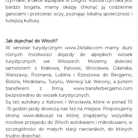
rzymskie, a także aquapark w Livigno. Kultura rzymska jest
bardzo bogata, mamy okazję chłonąć ją codziennie
garściami i przecierać oczy, poznając lokalną społeczność i
tutejszą kulturę.
Jak dojechać do Włoch?
W serwisie turystycznym www.24italia.com mamy dużo
różnych możliwości dojazdy do alpejskich wiosek
turystycznych we Włoszech. Możemy dolecieć
samolotem z Krakowa, Katowic, Wrocławia, Gdańska,
Warszawy, Poznania, Lublina i Rzeszowa do Bergamo,
Bolonii, Mediolanu, Turynu, Wenecji lub Werony, a potem
transferem z firmą www.transferbergamo.com
bezpośrednio do wiosek turystycznych.
Są też autokary z Katowic i Wrocławia, które w ponad 10
-15 godzin jazdy dowiozą nas też na miejsce. Proponujemy
stronę www.skibus.pl na której znajdziemy wszystkie
możliwe przejazdu do Włoch autokarami i mikrobusami, w
szczególności do małych stacji narciarskich, do których
trudno dojechać.