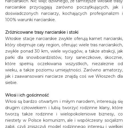
narciarskich. Nic więc dziwnego, że tamtejsze włoskie trasy
narciarskie przyciągają zarówno początkujących, jak i
doświadczonych narciarzy, kochających profesjonalizm i
100% warunki narciarskie.
Zróżnicowane trasy narciarskie i stoki
Włoskie stacje narciarskie zwykle oferują karnet narciarski,
który obejmuje cały region, oferując wiele tras narciarskich,
zwykle ponad 30 km, wiele wyciągów, a także atrakcji, jak
parki dla snowboardzistów, tory saneczkowe, skocznie,
które spełnią oczekiwania wszystkich, niezależnie od
wieku, a także poziomu umiejętności. Zarówno amatorzy,
jak i zaawansowani narciarze znajdą coś we Włoszech dla
siebie.
Włosi i ich gościnność
Włosi są bardzo otwartym i miłym narodem, interesują się
drugim człowiekiem i lubią tworzyć rodzinne klany, które
tworzą także rodzinne i wielopokoleniowe biznesy, co
niestety w Polsce komunizm, ale i współczesny socjalizm
zabił, czyli zniszczyli model rodzinnego interesu i wielkiej