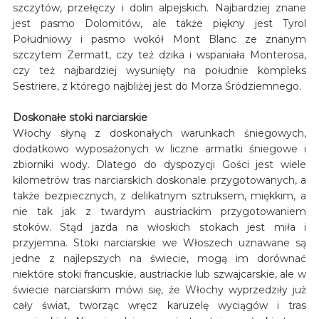
szczytów, przełęczy i dolin alpejskich. Najbardziej znane
jest pasmo Dolomitów, ale także piękny jest Tyrol
Południowy i pasmo wokół Mont Blanc ze znanym
szczytem Zermatt, czy też dzika i wspaniała Monterosa,
czy też najbardziej wysunięty na południe kompleks
Sestriere, z którego najbliżej jest do Morza Śródziemnego.
Doskonałe stoki narciarskie
Włochy słyną z doskonałych warunkach śniegowych,
dodatkowo wyposażonych w liczne armatki śniegowe i
zbiorniki wody. Dlatego do dyspozycji Gości jest wiele
kilometrów tras narciarskich doskonale przygotowanych, a
także bezpiecznych, z delikatnym sztruksem, miękkim, a
nie tak jak z twardym austriackim przygotowaniem
stoków. Stąd jazda na włoskich stokach jest miła i
przyjemna. Stoki narciarskie we Włoszech uznawane są
jedne z najlepszych na świecie, mogą im dorównać
niektóre stoki francuskie, austriackie lub szwajcarskie, ale w
świecie narciarskim mówi się, że Włochy wyprzedziły już
cały świat, tworząc wręcz karuzelę wyciągów i tras