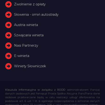
Zwolnienie z opłaty
Słowenia - omiń autostrady
Austria winieta
Szwajcaria winieta
Nasi Partnerzy
E-winieta
Winiety Słowniczek
Klauzula informacyjna w związku z RODO
administratorem Pani(a)
danych osobowych jest Feniqs.pl Prosta Spółka Akcyjna. Pani/Pana dane
osobowe przetwarzane będą w celu realizacji usług/ ofertowania na
podstawie art. 6 ust. 1 lit. b ogólnego rozporządzenia o ochronie danych
osobowych z dnia 27 kwietnia 2016 r. jako usprawiedliwionego interesu