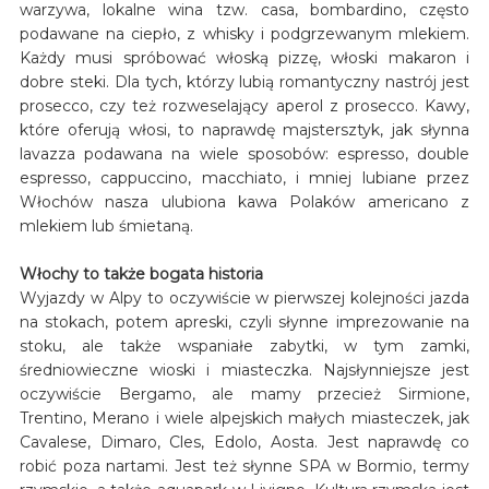
warzywa, lokalne wina tzw. casa, bombardino, często
podawane na ciepło, z whisky i podgrzewanym mlekiem.
Każdy musi spróbować włoską pizzę, włoski makaron i
dobre steki. Dla tych, którzy lubią romantyczny nastrój jest
prosecco, czy też rozweselający aperol z prosecco. Kawy,
które oferują włosi, to naprawdę majstersztyk, jak słynna
lavazza podawana na wiele sposobów: espresso, double
espresso, cappuccino, macchiato, i mniej lubiane przez
Włochów nasza ulubiona kawa Polaków americano z
mlekiem lub śmietaną.
Włochy to także bogata historia
Wyjazdy w Alpy to oczywiście w pierwszej kolejności jazda
na stokach, potem apreski, czyli słynne imprezowanie na
stoku, ale także wspaniałe zabytki, w tym zamki,
średniowieczne wioski i miasteczka. Najsłynniejsze jest
oczywiście Bergamo, ale mamy przecież Sirmione,
Trentino, Merano i wiele alpejskich małych miasteczek, jak
Cavalese, Dimaro, Cles, Edolo, Aosta. Jest naprawdę co
robić poza nartami. Jest też słynne SPA w Bormio, termy