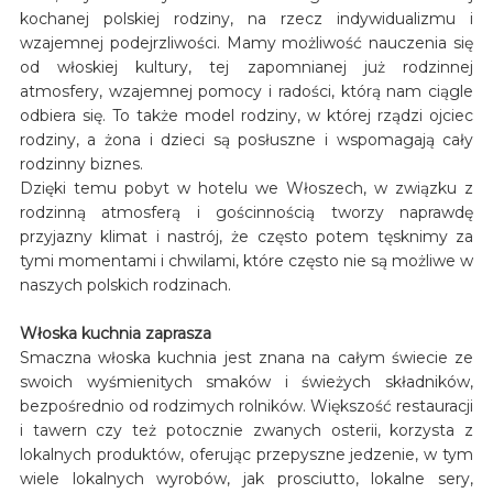
kochanej polskiej rodziny, na rzecz indywidualizmu i
wzajemnej podejrzliwości. Mamy możliwość nauczenia się
od włoskiej kultury, tej zapomnianej już rodzinnej
atmosfery, wzajemnej pomocy i radości, którą nam ciągle
odbiera się. To także model rodziny, w której rządzi ojciec
rodziny, a żona i dzieci są posłuszne i wspomagają cały
rodzinny biznes.
Dzięki temu pobyt w hotelu we Włoszech, w związku z
rodzinną atmosferą i gościnnością tworzy naprawdę
przyjazny klimat i nastrój, że często potem tęsknimy za
tymi momentami i chwilami, które często nie są możliwe w
naszych polskich rodzinach.
Włoska kuchnia zaprasza
Smaczna włoska kuchnia jest znana na całym świecie ze
swoich wyśmienitych smaków i świeżych składników,
bezpośrednio od rodzimych rolników. Większość restauracji
i tawern czy też potocznie zwanych osterii, korzysta z
lokalnych produktów, oferując przepyszne jedzenie, w tym
wiele lokalnych wyrobów, jak prosciutto, lokalne sery,